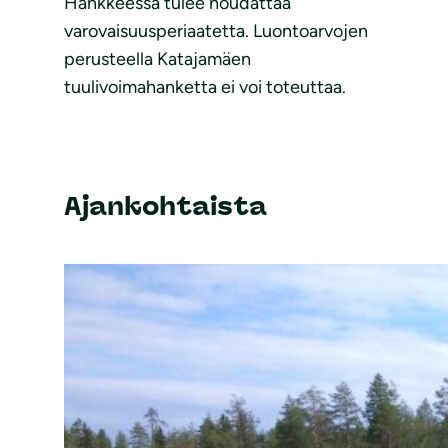
Hankkeessa tulee noudattaa
varovaisuusperiaatetta. Luontoarvojen
perusteella Katajamäen
tuulivoimahanketta ei voi toteuttaa.
Ajankohtaista