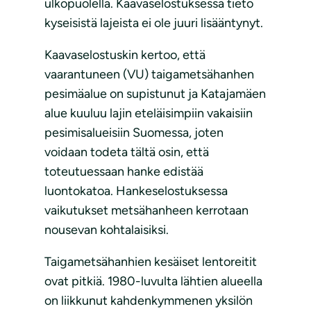
ulkopuolella. Kaavaselostuksessa tieto
kyseisistä lajeista ei ole juuri lisääntynyt.
Kaavaselostuskin kertoo, että
vaarantuneen (VU) taigametsähanhen
pesimäalue on supistunut ja Katajamäen
alue kuuluu lajin eteläisimpiin vakaisiin
pesimisalueisiin Suomessa, joten
voidaan todeta tältä osin, että
toteutuessaan hanke edistää
luontokatoa. Hankeselostuksessa
vaikutukset metsähanheen kerrotaan
nousevan kohtalaisiksi.
Taigametsähanhien kesäiset lentoreitit
ovat pitkiä. 1980-luvulta lähtien alueella
on liikkunut kahdenkymmenen yksilön