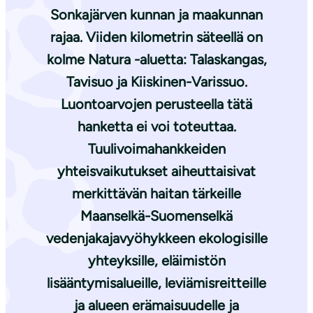
Sonkajärven kunnan ja maakunnan
rajaa. Viiden kilometrin säteellä on
kolme Natura -aluetta: Talaskangas,
Tavisuo ja Kiiskinen-Varissuo.
Luontoarvojen perusteella tätä
hanketta ei voi toteuttaa.
Tuulivoimahankkeiden
yhteisvaikutukset aiheuttaisivat
merkittävän haitan tärkeille
Maanselkä-Suomenselkä
vedenjakajavyöhykkeen ekologisille
yhteyksille, eläimistön
lisääntymisalueille, leviämisreitteille
ja alueen erämaisuudelle ja