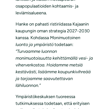
osapopulaatioiden kohtaamis- ja
leviämisalueena.
Hanke on pahasti ristiriidassa Kajaanin
kaupungin oman strategia 2027-2030
kanssa. Kohdassa
Monimuotoinen
luonto ja ympäristö
todetaan:
“Turvaamme luonnon
monimuotoisuutta kehittämällä vesi- ja
viherverkostoa. Hoidamme metsiä
kestävästi, lisäämme kaupunkivihreää
ja tarjoamme saavutettavan
lähiluonnon.”
Ympäristökeskuksen tuoreessa
tutkimuksessa todetaan, että erityisen