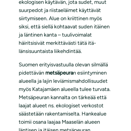
ekologisen käytävän, jota sudet, muut
suurpedot ja riistaeläimet käyttävät
siirtymiseen. Alue on kriittinen myös
siksi, että siellä kohtaavat suden itäinen
ja läntinen kanta – tuulivoimalat
häiritsisivät merkittävästi tätä itä-
länsisuuntaista liikehdintää.
Suomen erityisvastuulla olevan silmällä
pidettävän
metsäpeura
n esiintyminen
alueella ja lajin leviämismahdollisuudet
myös Katajamäen alueella tulee turvata.
Metsäpeuran kannalta on tärkeää että
laajat alueet ns. ekologiset verkostot
säästetään rakentamiselta. Hankealue
toimii osana laajaa Maaselän alueen
läntisen ja itäisen metsäpeuran