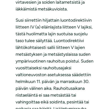
virtavesien ja soiden laitametsistä ja
iäkkäimistä metsäkuvioista.
Susi siirrettiin hiljattain luontodirektiivin
liitteen IV (a) eläinlajista liitteen V lajiksi,
tästä huolimatta lajin suotuisa suojelu
taso tulee säilyttää. Luontodirektiivi
lähtökohtaisesti sallii liitteen V lajien
metsästyksen ja metsästyslaissa suden
ympärivuotinen rauhoitus poistui. Suden
vuosittaiseksi rauhoitusajaksi
valtioneuvoston asetuksessa säädettiin
helmikuun 11. päivän ja marraskuun 30.
päivän välinen aika. Rauhoitusaikana
riistaeläintä ei saa metsästää tai
vahingoittaa eikä soidinta, pesintää tai
poikasia saa häiritä. Lisääntymisrauha