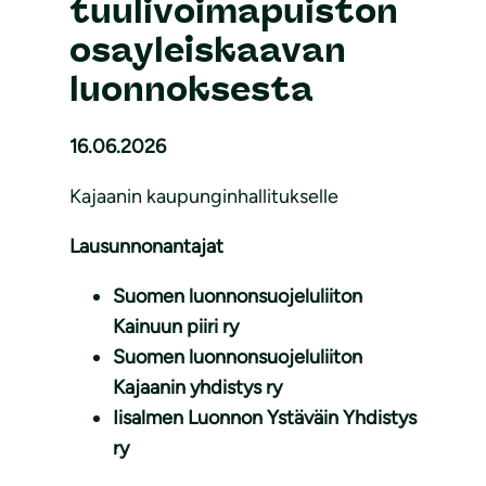
tuulivoimapuiston
osayleiskaavan
luonnoksesta
16.06.2026
Kajaanin kaupunginhallitukselle
Lausunnonantajat
Suomen luonnonsuojeluliiton
Kainuun piiri ry
Suomen luonnonsuojeluliiton
Kajaanin yhdistys ry
Iisalmen Luonnon Ystäväin Yhdistys
ry