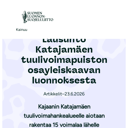
S
i
Etusivu
|
Ajankohtaista
|
Lausunto Katajamäen tuulivoimapuiston osayleiskaavan luonnoksesta
i
r
Kainuu
Lausunto
r
y
Katajamäen
s
tuulivoimapuiston
i
osayleiskaavan
s
ä
luonnoksesta
l
t
Artikkelit
–
23.6.2026
ö
Kajaanin Katajamäen
ö
tuulivoimahankealueelle aiotaan
n
rakentaa 15 voimalaa lähelle