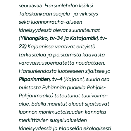
seuraavaa:
Harsunlehdon lisäksi
Talaskankaan suojelu- ja virkistys-
sekä luonnonrauha-alueen
läheisyydessä olevat suunnitelmat
(
Ylihongikko, tv-34 ja Katajamäki, tv-
23)
Kajaanissa vaativat erityistä
tarkastelua ja poistamista kaavasta
varovaisuusperiaatetta noudattaen.
Harsunlehdosta luoteeseen sijaitsee jo
Piiparinmäen, tv-4
(Kajaani, suurin osa
puistosta Pyhännän puolella Pohjois-
Pohjanmaalla) toteutunut tuulivoima-
alue. Edellä mainitut alueet sijaitsevat
luonnon monimuotoisuuden kannalta
merkittävien suojelualueiden
läheisyydessä ja Maaselän ekologisesti