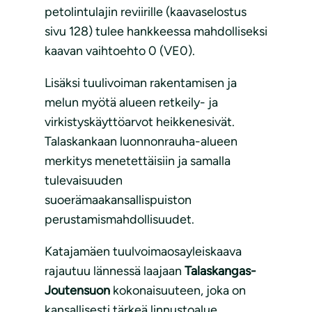
petolintulajin reviirille (kaavaselostus
sivu 128) tulee hankkeessa mahdolliseksi
kaavan vaihtoehto 0 (VE0).
Lisäksi tuulivoiman rakentamisen ja
melun myötä alueen retkeily- ja
virkistyskäyttöarvot heikkenesivät.
Talaskankaan luonnonrauha-alueen
merkitys menetettäisiin ja samalla
tulevaisuuden
suoerämaakansallispuiston
perustamismahdollisuudet.
Katajamäen tuulvoimaosayleiskaava
rajautuu lännessä laajaan
Talaskangas-
Joutensuon
kokonaisuuteen, joka on
kansallisesti tärkeä linnustoalue