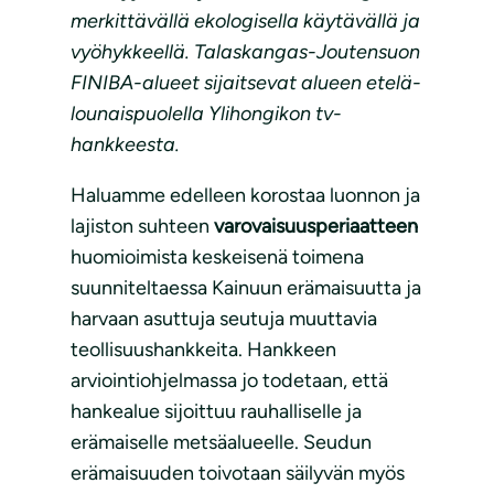
merkittävällä ekologisella käytävällä ja
vyöhykkeellä. Talaskangas-Joutensuon
FINIBA-alueet sijaitsevat alueen etelä-
lounaispuolella Ylihongikon tv-
hankkeesta.
Haluamme edelleen korostaa luonnon ja
lajiston suhteen
varovaisuusperiaatteen
huomioimista keskeisenä toimena
suunniteltaessa Kainuun erämaisuutta ja
harvaan asuttuja seutuja muuttavia
teollisuushankkeita. Hankkeen
arviointiohjelmassa jo todetaan, että
hankealue sijoittuu rauhalliselle ja
erämaiselle metsäalueelle. Seudun
erämaisuuden toivotaan säilyvän myös