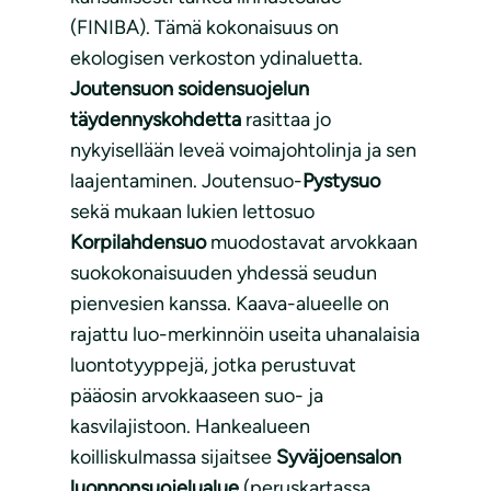
(FINIBA). Tämä kokonaisuus on
ekologisen verkoston ydinaluetta.
Joutensuon soidensuojelun
täydennyskohdetta
rasittaa jo
nykyisellään leveä voimajohtolinja ja sen
laajentaminen. Joutensuo-
Pystysuo
sekä mukaan lukien lettosuo
Korpilahdensuo
muodostavat arvokkaan
suokokonaisuuden yhdessä seudun
pienvesien kanssa. Kaava-alueelle on
rajattu luo-merkinnöin useita uhanalaisia
luontotyyppejä, jotka perustuvat
pääosin arvokkaaseen suo- ja
kasvilajistoon. Hankealueen
koilliskulmassa sijaitsee
Syväjoensalon
luonnonsuojelualue
(peruskartassa