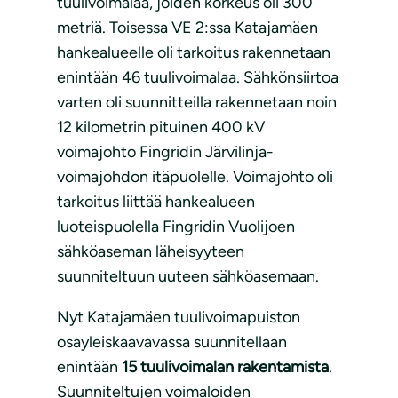
tuulivoimalaa, joiden korkeus oli 300
metriä. Toisessa VE 2:ssa Katajamäen
hankealueelle oli tarkoitus rakennetaan
enintään 46 tuulivoimalaa. Sähkönsiirtoa
varten oli suunnitteilla rakennetaan noin
12 kilometrin pituinen 400 kV
voimajohto Fingridin Järvilinja-
voimajohdon itäpuolelle. Voimajohto oli
tarkoitus liittää hankealueen
luoteispuolella Fingridin Vuolijoen
sähköaseman läheisyyteen
suunniteltuun uuteen sähköasemaan.
Nyt Katajamäen tuulivoimapuiston
osayleiskaavavassa suunnitellaan
enintään
15 tuulivoimalan rakentamista
.
Suunniteltujen voimaloiden