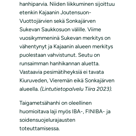
hanhiparvia. Niiden liikkuminen sijoittuu
etenkin Kajaanin Joutensuon-
Vuottojärvien sekä Sonkajärven
Sukevan Saukkosuon välille. Viime
vuosikymmeninä Sukevan merkitys on
vähentynyt ja Kajaanin alueen merkitys
puolestaan vahvistunut. Seutu on
runsaimman hanhikannan aluetta.
Vastaavia pesimätiheyksiä ei tavata
Kiuruveden, Vieremän eikä Sonkajärven
alueella.
(Lintutietopalvelu Tiira 2023).
Taigametsähanhi on oleellinen
huomioitava laji myös IBA-, FINIBA- ja
soidensuojelurajausten
toteuttamisessa.