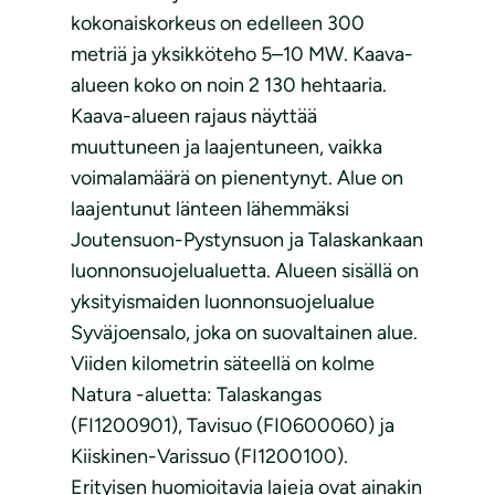
kokonaiskorkeus on edelleen 300
metriä ja yksikköteho 5–10 MW. Kaava-
alueen koko on noin 2 130 hehtaaria.
Kaava-alueen rajaus näyttää
muuttuneen ja laajentuneen, vaikka
voimalamäärä on pienentynyt. Alue on
laajentunut länteen lähemmäksi
Joutensuon-Pystynsuon ja Talaskankaan
luonnonsuojelualuetta. Alueen sisällä on
yksityismaiden luonnonsuojelualue
Syväjoensalo, joka on suovaltainen alue.
Viiden kilometrin säteellä on kolme
Natura -aluetta: Talaskangas
(FI1200901), Tavisuo (FI0600060) ja
Kiiskinen-Varissuo (FI1200100).
Erityisen huomioitavia lajeja ovat ainakin