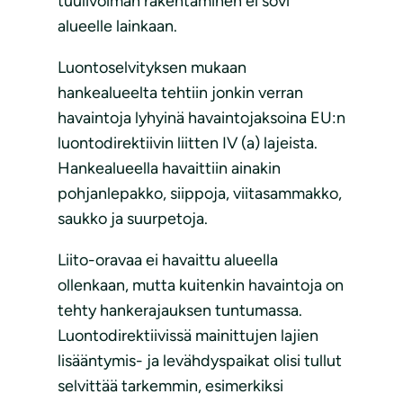
tuulivoiman rakentaminen ei sovi
alueelle lainkaan.
Luontoselvityksen mukaan
hankealueelta tehtiin jonkin verran
havaintoja lyhyinä havaintojaksoina EU:n
luontodirektiivin liitten IV (a) lajeista.
Hankealueella havaittiin ainakin
pohjanlepakko, siippoja, viitasammakko,
saukko ja suurpetoja.
Liito-oravaa ei havaittu alueella
ollenkaan, mutta kuitenkin havaintoja on
tehty hankerajauksen tuntumassa.
Luontodirektiivissä mainittujen lajien
lisääntymis- ja levähdyspaikat olisi tullut
selvittää tarkemmin, esimerkiksi