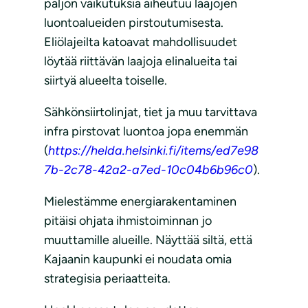
paljon vaikutuksia aiheutuu laajojen
luontoalueiden pirstoutumisesta.
Eliölajeilta katoavat mahdollisuudet
löytää riittävän laajoja elinalueita tai
siirtyä alueelta toiselle.
Sähkönsiirtolinjat, tiet ja muu tarvittava
infra pirstovat luontoa jopa enemmän
(
https://helda.helsinki.fi/items/ed7e98
7b-2c78-42a2-a7ed-10c04b6b96c0
).
Mielestämme energiarakentaminen
pitäisi ohjata ihmistoiminnan jo
muuttamille alueille. Näyttää siltä, että
Kajaanin kaupunki ei noudata omia
strategisia periaatteita.