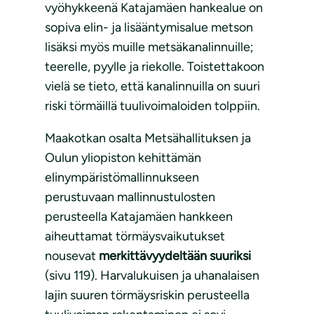
vyöhykkeenä Katajamäen hankealue on
sopiva elin- ja lisääntymisalue metson
lisäksi myös muille metsäkanalinnuille;
teerelle, pyylle ja riekolle. Toistettakoon
vielä se tieto, että kanalinnuilla on suuri
riski törmäillä tuulivoimaloiden tolppiin.
Maakotkan osalta Metsähallituksen ja
Oulun yliopiston kehittämän
elinympäristömallinnukseen
perustuvaan mallinnustulosten
perusteella Katajamäen hankkeen
aiheuttamat törmäysvaikutukset
nousevat
merkittävyydeltään suuriksi
(sivu 119). Harvalukuisen ja uhanalaisen
lajin suuren törmäysriskin perusteella