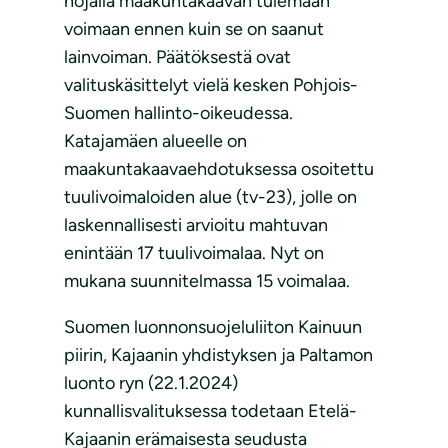
nojalla maakuntakaavan tulemaan
voimaan ennen kuin se on saanut
lainvoiman. Päätöksestä ovat
valituskäsittelyt vielä kesken Pohjois-
Suomen hallinto-oikeudessa.
Katajamäen alueelle on
maakuntakaavaehdotuksessa osoitettu
tuulivoimaloiden alue (tv-23), jolle on
laskennallisesti arvioitu mahtuvan
enintään 17 tuulivoimalaa. Nyt on
mukana suunnitelmassa 15 voimalaa.
Suomen luonnonsuojeluliiton Kainuun
piirin, Kajaanin yhdistyksen ja Paltamon
luonto ryn (22.1.2024)
kunnallisvalituksessa todetaan Etelä-
Kajaanin erämaisesta seudusta