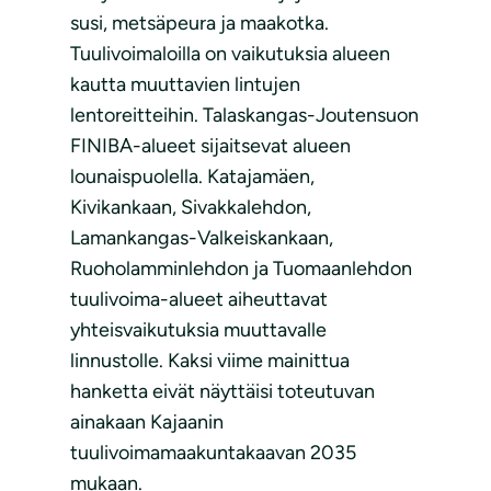
susi, metsäpeura ja maakotka.
Tuulivoimaloilla on vaikutuksia alueen
kautta muuttavien lintujen
lentoreitteihin. Talaskangas-Joutensuon
FINIBA-alueet sijaitsevat alueen
lounaispuolella. Katajamäen,
Kivikankaan, Sivakkalehdon,
Lamankangas-Valkeiskankaan,
Ruoholamminlehdon ja Tuomaanlehdon
tuulivoima-alueet aiheuttavat
yhteisvaikutuksia muuttavalle
linnustolle. Kaksi viime mainittua
hanketta eivät näyttäisi toteutuvan
ainakaan Kajaanin
tuulivoimamaakuntakaavan 2035
mukaan.