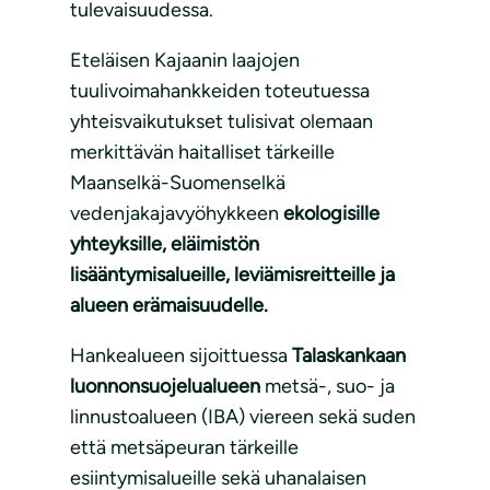
tulevaisuudessa.
Eteläisen Kajaanin laajojen
tuulivoimahankkeiden toteutuessa
yhteisvaikutukset tulisivat olemaan
merkittävän haitalliset tärkeille
Maanselkä-Suomenselkä
vedenjakajavyöhykkeen
ekologisille
yhteyksille, eläimistön
lisääntymisalueille, leviämisreitteille ja
alueen erämaisuudelle.
Hankealueen sijoittuessa
Talaskankaan
luonnonsuojelualueen
metsä-, suo- ja
linnustoalueen (IBA) viereen sekä suden
että metsäpeuran tärkeille
esiintymisalueille sekä uhanalaisen