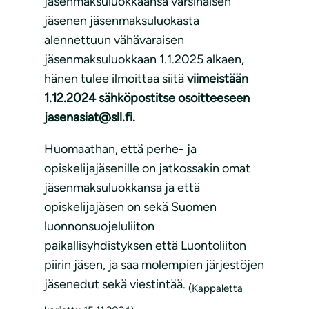
jäsenmaksuluokkaansa varsinaisen
jäsenen jäsenmaksuluokasta
alennettuun vähävaraisen
jäsenmaksuluokkaan 1.1.2025 alkaen,
hänen tulee ilmoittaa siitä
viimeistään
1.12.2024 sähköpostitse osoitteeseen
jasenasiat@sll.fi.
Huomaathan, että perhe- ja
opiskelijajäsenille on jatkossakin omat
jäsenmaksuluokkansa ja että
opiskelijajäsen on sekä Suomen
luonnonsuojeluliiton
paikallisyhdistyksen että Luontoliiton
piirin jäsen, ja saa molempien järjestöjen
jäsenedut sekä viestintää.
(Kappaletta