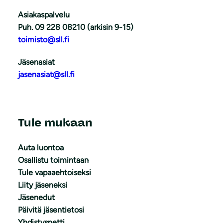
Asiakaspalvelu
Puh. 09 228 08210 (arkisin 9-15)
toimisto@sll.fi
Jäsenasiat
jasenasiat@sll.fi
Tule mukaan
Auta luontoa
Osallistu toimintaan
Tule vapaaehtoiseksi
Liity jäseneksi
Jäsenedut
Päivitä jäsentietosi
Yhdistysnetti