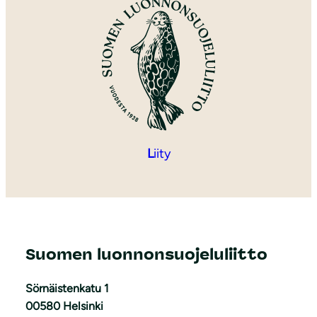
L
iity
Suomen luonnonsuojeluliitto
Sörnäistenkatu 1
00580 Helsinki