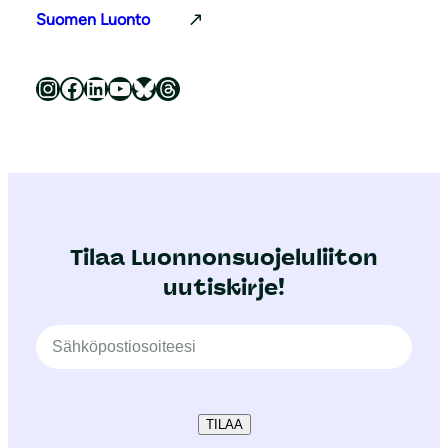
Suomen Luonto
Luonnonsuojeluliitto Instagramissa
Luonnonsuojeluliitto Facebookissa
Luonnonsuojeluliitto LinkedInissä
Luonnonsuojeluliiton YouTube-kanava
Luonnonsuojeluliitto Blueskyssa
Luonnonsuojeluliitto Threadsissa
Tilaa Luonnonsuojeluliiton
uutiskirje!
TILAA