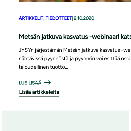
|
ARTIKKELIT
, 
TIEDOTTEET
9.10.2020
Metsän jatkuva kasvatus -webinaari kats
JYSYn järjestämän Metsän jatkuva kasvatus -webi
nähtävissä pyynnöstä ja pyynnön voi esittää osoit
taloudellinen tuotto…
LUE LISÄÄ
Lisää artikkeleita