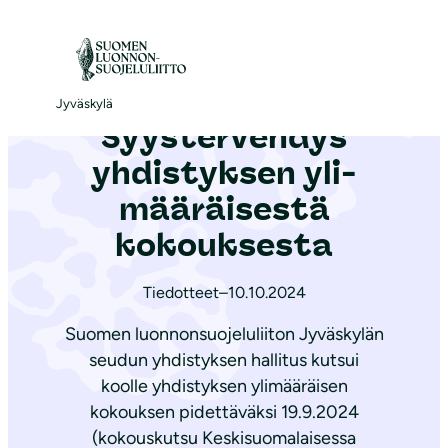
S
i
Etusivu
|
Ajankohtaista
|
Syystervehdys yhdistyksen yli­mää­räi­ses­tä kokouksesta
i
r
Jyväskylä
Syystervehdys
r
y
yhdistyksen yli­
s
mää­räi­ses­tä
i
kokouksesta
s
ä
Tiedotteet
–
10.10.2024
l
t
Suomen luonnonsuojeluliiton Jyväskylän
ö
seudun yhdistyksen hallitus kutsui
ö
koolle yhdistyksen ylimääräisen
kokouksen pidettäväksi 19.9.2024
n
(kokouskutsu Keskisuomalaisessa