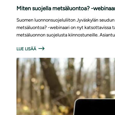
Miten suojella metsäluontoa? -webinaari
Suomen luonnonsuojeluliiton Jyväskylän seudun yh
metsäluontoa? -webinaari on nyt katsottavissa tal
metsäluonnon suojelusta kiinnostuneille. Asiantu
LUE LISÄÄ