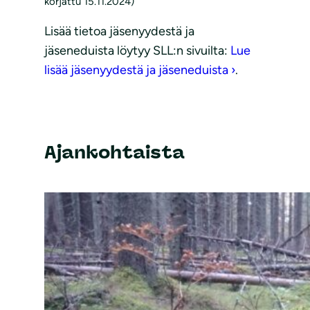
korjattu 15.11.2024)
Lisää tietoa jäsenyydestä ja
jäseneduista löytyy SLL:n sivuilta:
Lue
lisää jäsenyydestä ja jäseneduista ›
.
Ajankohtaista