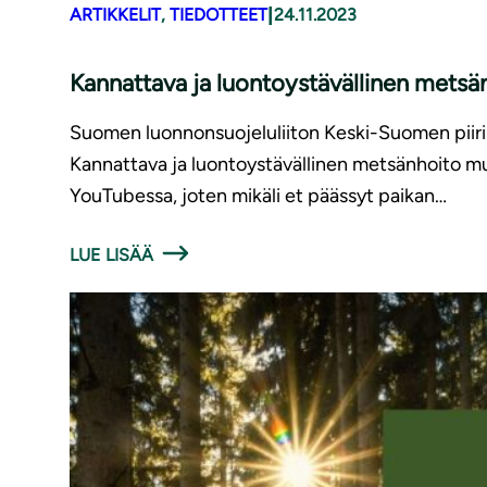
|
ARTIKKELIT
, 
TIEDOTTEET
24.11.2023
Kannattava ja luon­to­ys­tä­väl­li­nen m
Suomen luonnonsuojeluliiton Keski-Suomen piiri jä
Kannattava ja luontoystävällinen metsänhoito m
YouTubessa, joten mikäli et päässyt paikan…
LUE LISÄÄ