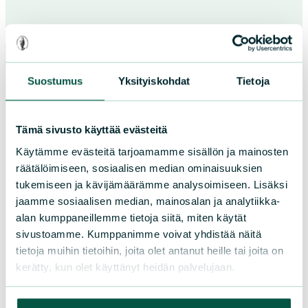
Suostumus
Yksityiskohdat
Tietoja
Paikallistoiminta
Tämä sivusto käyttää evästeitä
Tule vapaaehtoiseksi
Käytämme evästeitä tarjoamamme sisällön ja mainosten
Liity jäseneksi
räätälöimiseen, sosiaalisen median ominaisuuksien
Piirit ja yhdistykset
tukemiseen ja kävijämäärämme analysoimiseen. Lisäksi
jaamme sosiaalisen median, mainosalan ja analytiikka-
alan kumppaneillemme tietoja siitä, miten käytät
LIITY JÄSENEKSI
sivustoamme. Kumppanimme voivat yhdistää näitä
tietoja muihin tietoihin, joita olet antanut heille tai joita on
kerätty, kun olet käyttänyt heidän palvelujaan.
Suomen luonnonsuojeluliiton
piirit