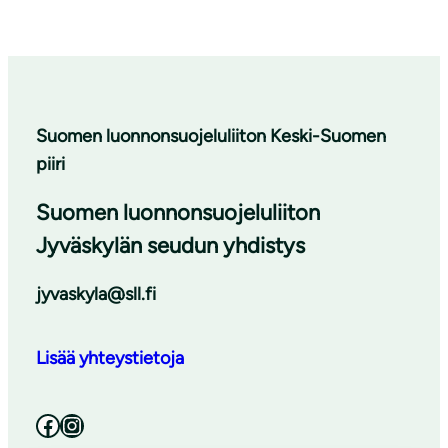
Suomen luonnonsuojeluliiton Keski-Suomen
piiri
Suomen luonnonsuojeluliiton
Jyväskylän seudun yhdistys
jyvaskyla@sll.fi
Lisää yhteystietoja
Facebook
Instagram