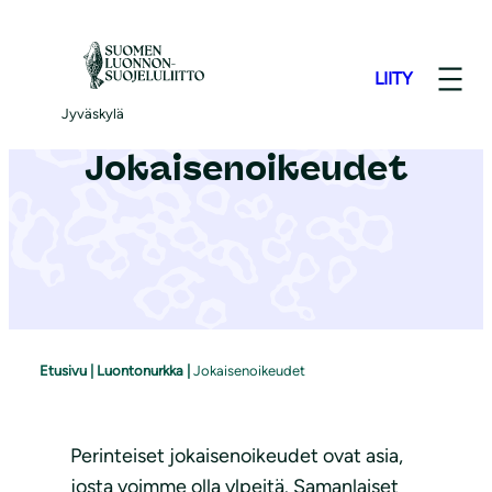
S
i
LIITY
i
r
Jyväskylä
r
Jokaisenoikeudet
y
s
i
s
ä
l
t
Etusivu
|
Luontonurkka
|
Jokaisenoikeudet
ö
ö
n
Perinteiset jokaisenoikeudet ovat asia,
josta voimme olla ylpeitä. Samanlaiset