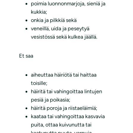
poimia luonnonmarjoja, sieniä ja
kukkia;
onkia ja pilkkiä sekä
veneillä, uida ja peseytyä
vesistössä sekä kulkea jäällä.
Et saa
aiheuttaa häiriötä tai haittaa
toisille;
häiritä tai vahingoittaa lintujen
pesiä ja poikasia;
häiritä poroja ja riistaeläimiä;
kaataa tai vahingoittaa kasvavia
puita, ottaa kuivunutta tai