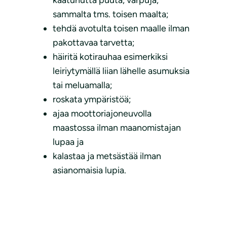
kaatunutta puuta, varpuja,
sammalta tms. toisen maalta;
tehdä avotulta toisen maalle ilman
pakottavaa tarvetta;
häiritä kotirauhaa esimerkiksi
leiriytymällä liian lähelle asumuksia
tai meluamalla;
roskata ympäristöä;
ajaa moottoriajoneuvolla
maastossa ilman maanomistajan
lupaa ja
kalastaa ja metsästää ilman
asianomaisia lupia.