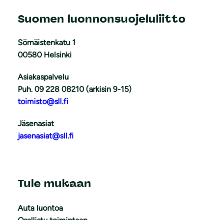
Suomen luonnonsuojeluliitto
Sörnäistenkatu 1
00580 Helsinki
Asiakaspalvelu
Puh. 09 228 08210 (arkisin 9-15)
toimisto@sll.fi
Jäsenasiat
jasenasiat@sll.fi
Tule mukaan
Auta luontoa