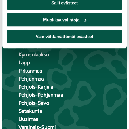
Salli evästeet
Etelä-Häme
Muokkaa valintoja
Etelä-Karjala
Etelä-Savo
Vain välttämättömät evästeet
Kainuu
Keski-Suomi
Kymenlaakso
Lappi
Pirkanmaa
Pohjanmaa
Pohjois-Karjala
Pohjois-Pohjanmaa
Pohjois-Savo
Satakunta
Uusimaa
Varsinais-Suomi