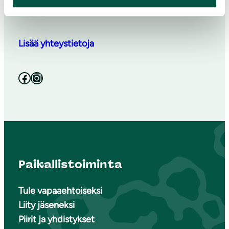
jyvaskyla@sll.fi
Lisää yhteystietoja
Facebook
Instagram
Paikallistoiminta
Tule vapaaehtoiseksi
Liity jäseneksi
Piirit ja yhdistykset