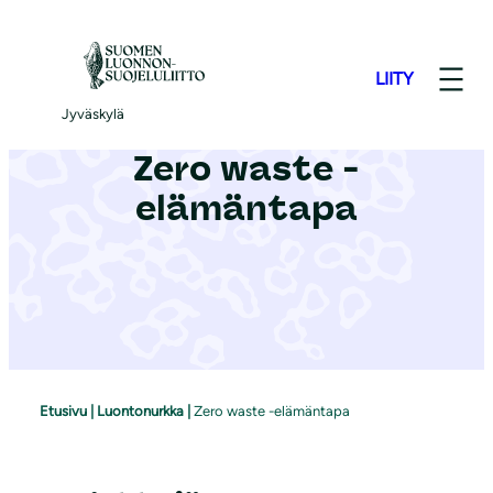
S
i
LIITY
i
r
Jyväskylä
r
Zero waste -
y
elämäntapa
s
i
s
ä
l
t
ö
Etusivu
|
Luontonurkka
|
Zero waste -elämäntapa
ö
n