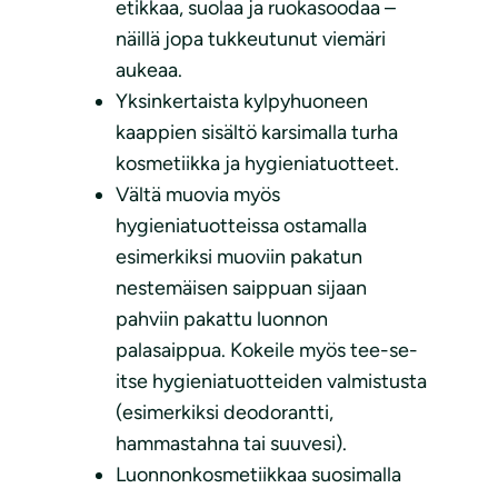
etikkaa, suolaa ja ruokasoodaa –
näillä jopa tukkeutunut viemäri
aukeaa.
Yksinkertaista kylpyhuoneen
kaappien sisältö karsimalla turha
kosmetiikka ja hygieniatuotteet.
Vältä muovia myös
hygieniatuotteissa ostamalla
esimerkiksi muoviin pakatun
nestemäisen saippuan sijaan
pahviin pakattu luonnon
palasaippua. Kokeile myös tee-se-
itse hygieniatuotteiden valmistusta
(esimerkiksi deodorantti,
hammastahna tai suuvesi).
Luonnonkosmetiikkaa suosimalla