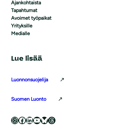
Ajankohtaista
Tapahtumat
Avoimet työpaikat
Yrityksille
Medialle
Lue lisää
Luonnonsuojelija
Suomen Luonto
Luonnonsuojeluliitto Instagramissa
Luonnonsuojeluliitto Facebookissa
Luonnonsuojeluliitto LinkedInissä
Luonnonsuojeluliiton YouTube-kanava
Luonnonsuojeluliitto Blueskyssa
Luonnonsuojeluliitto Threadsissa