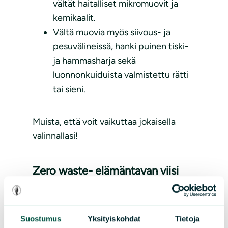
vältät haitalliset mikromuovit ja
kemikaalit.
Vältä muovia myös siivous- ja
pesuvälineissä, hanki puinen tiski-
ja hammasharja sekä
luonnonkuiduista valmistettu rätti
tai sieni.
Muista, että voit vaikuttaa jokaisella
valinnallasi!
Zero waste- elämäntavan viisi
K:ta
Suostumus
Yksityiskohdat
Tietoja
Kanna mukana