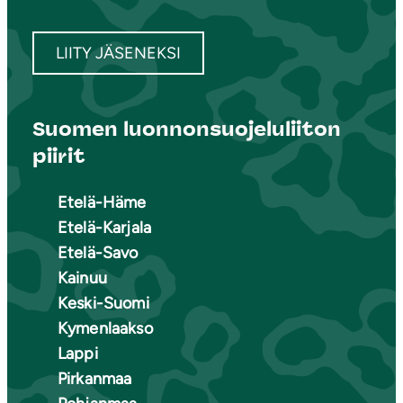
LIITY JÄSENEKSI
Suomen luonnonsuojeluliiton
piirit
Etelä-Häme
Etelä-Karjala
Etelä-Savo
Kainuu
Keski-Suomi
Kymenlaakso
Lappi
Pirkanmaa