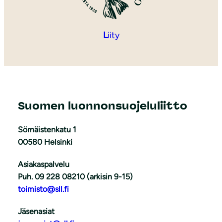
L
iity
Suomen luonnonsuojeluliitto
Sörnäistenkatu 1
00580 Helsinki
Asiakaspalvelu
Puh. 09 228 08210 (arkisin 9-15)
toimisto@sll.fi
Jäsenasiat