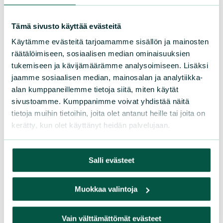
Karsi ja kieltäydy
Käytä uudelleen
Tämä sivusto käyttää evästeitä
Kierrätä
Käytämme evästeitä tarjoamamme sisällön ja mainosten
Kompostoi
räätälöimiseen, sosiaalisen median ominaisuuksien
tukemiseen ja kävijämäärämme analysoimiseen. Lisäksi
jaamme sosiaalisen median, mainosalan ja analytiikka-
alan kumppaneillemme tietoja siitä, miten käytät
sivustoamme. Kumppanimme voivat yhdistää näitä
tietoja muihin tietoihin, joita olet antanut heille tai joita on
kerätty, kun olet käyttänyt heidän palvelujaan.
Suomen luonnonsuojeluliiton Keski-Suomen
Salli evästeet
piiri
Muokkaa valintoja
Suomen luonnonsuojeluliiton
Jyväskylän seudun yhdistys
Vain välttämättömät evästeet