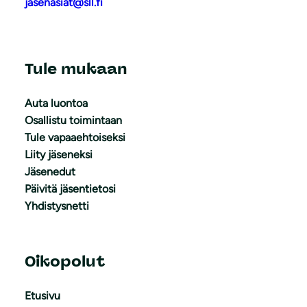
jasenasiat@sll.fi
Tule mukaan
Auta luontoa
Osallistu toimintaan
Tule vapaaehtoiseksi
Liity jäseneksi
Jäsenedut
Päivitä jäsentietosi
Yhdistysnetti
Oikopolut
Etusivu