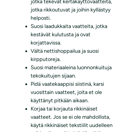
jotka tekevät kertakäyttövaatteita,
jotka rikkoutuvat ja joihin kyllästyy
helposti.
Suosi laadukkaita vaatteita, jotka
kestävät kulutusta ja ovat
korjattavissa.
Vältä nettishoppailua ja suosi
kirpputoreja.
Suosi materiaaleina luonnonkuituja
tekokuitujen sijaan.
Pidä vaatekaappisi siistinä, karsi
vuosittain vaatteet, joita et ole
käyttänyt pitkään aikaan.
Korjaa tai korjauta rikkinäiset
vaatteet. Jos se ei ole mahdollista,
käytä rikkinäiset tekstiilit uudelleen