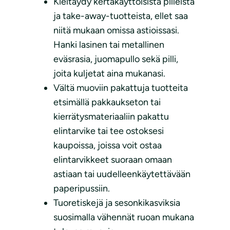
Kieltäydy kertakäyttöisistä pilleistä
ja take-away-tuotteista, ellet saa
niitä mukaan omissa astioissasi.
Hanki lasinen tai metallinen
eväsrasia, juomapullo sekä pilli,
joita kuljetat aina mukanasi.
Vältä muoviin pakattuja tuotteita
etsimällä pakkaukseton tai
kierrätysmateriaaliin pakattu
elintarvike tai tee ostoksesi
kaupoissa, joissa voit ostaa
elintarvikkeet suoraan omaan
astiaan tai uudelleenkäytettävään
paperipussiin.
Tuoretiskejä ja sesonkikasviksia
suosimalla vähennät ruoan mukana