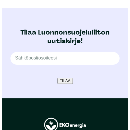
Tilaa Luonnonsuojeluliiton
uutiskirje!
TILAA