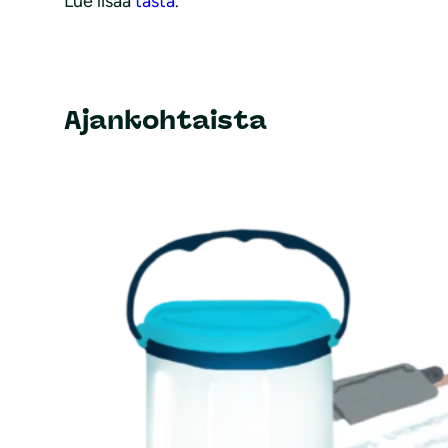
Lue lisää
tästä
.
Ajankohtaista