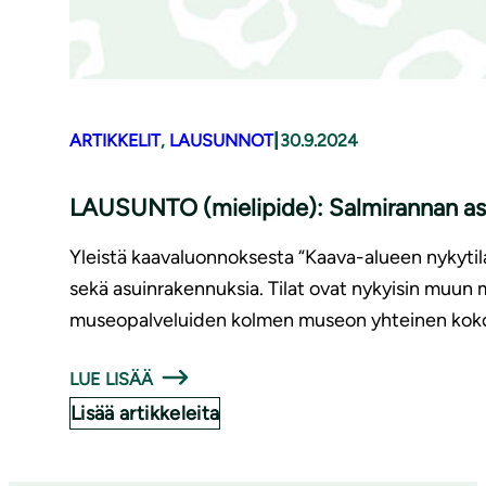
|
ARTIKKELIT
, 
LAUSUNNOT
30.9.2024
LAUSUNTO (mielipide): Salmirannan ase­
Yleistä kaavaluonnoksesta “Kaava-alueen nykytila
sekä asuinrakennuksia. Tilat ovat nykyisin muun
museopalveluiden kolmen museon yhteinen ko
LUE LISÄÄ
Lisää artikkeleita