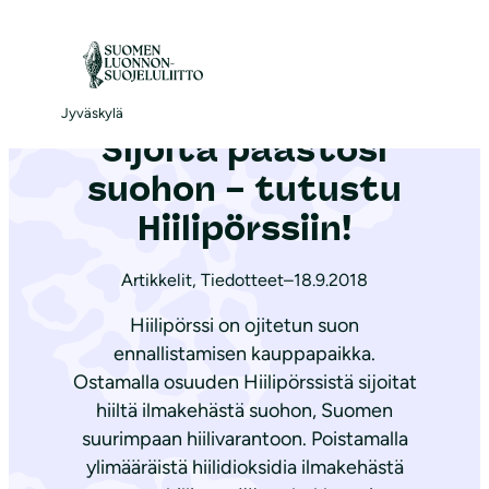
S
i
Etusivu
|
Ajankohtaista
|
Sijoita päästösi suohon – tutustu Hiilipörssiin!
i
r
Jyväskylä
Sijoita päästösi
r
y
suohon – tutustu
s
Hiilipörssiin!
i
s
Artikkelit
,
Tiedotteet
–
18.9.2018
ä
Hiilipörssi on ojitetun suon
l
ennallistamisen kauppapaikka.
t
Ostamalla osuuden Hiilipörssistä sijoitat
ö
hiiltä ilmakehästä suohon, Suomen
ö
suurimpaan hiilivarantoon. Poistamalla
n
ylimääräistä hiilidioksidia ilmakehästä