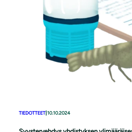
|
TIEDOTTEET
10.10.2024
Syystervehdys yhdistyksen yli­mää­räi­se