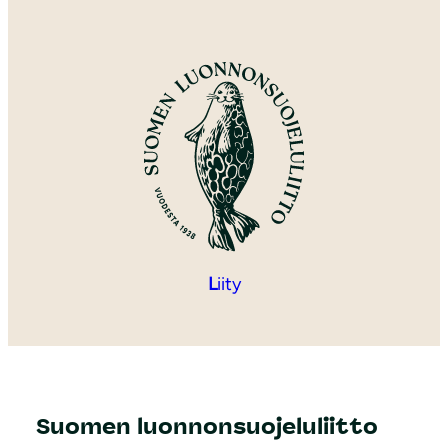
L
iity
Suomen luonnonsuojeluliitto