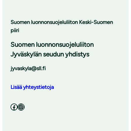
Suomen luonnonsuojeluliiton Keski-Suomen
piiri
Suomen luonnonsuojeluliiton
Jyväskylän seudun yhdistys
jyvaskyla@sll.fi
Lisää yhteystietoja
Facebook
Instagram