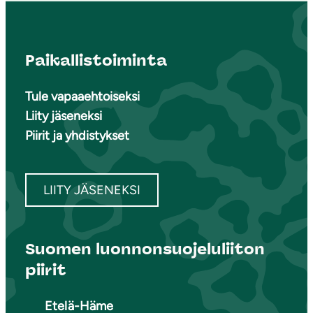
Paikallistoiminta
Tule vapaaehtoiseksi
Liity jäseneksi
Piirit ja yhdistykset
LIITY JÄSENEKSI
Suomen luonnonsuojeluliiton
piirit
Etelä-Häme