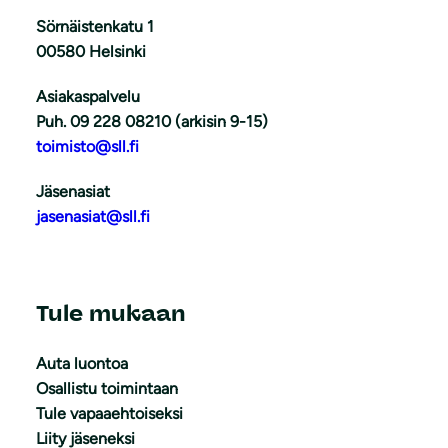
Sörnäistenkatu 1
00580 Helsinki
Asiakaspalvelu
Puh. 09 228 08210 (arkisin 9-15)
toimisto@sll.fi
Jäsenasiat
jasenasiat@sll.fi
Tule mukaan
Auta luontoa
Osallistu toimintaan
Tule vapaaehtoiseksi
Liity jäseneksi