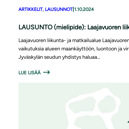
|
ARTIKKELIT
, 
LAUSUNNOT
1.10.2024
LAUSUNTO (mielipide): Laajavuoren lii
Laajavuoren liikunta- ja matkailualue Laajavuoren 
vaikutuksia alueen maankäyttöön, luontoon ja vi
Jyväskylän seudun yhdistys haluaa…
LUE LISÄÄ