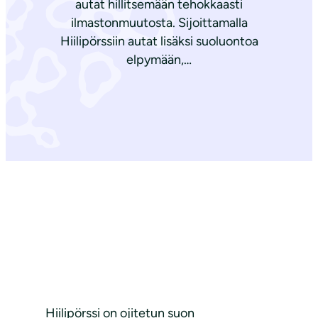
autat hillitsemään tehokkaasti
ilmastonmuutosta. Sijoittamalla
Hiilipörssiin autat lisäksi suoluontoa
elpymään,…
Hiilipörssi on ojitetun suon