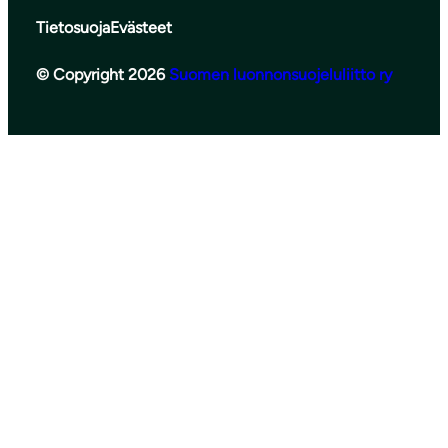
Tietosuoja
Evästeet
© Copyright 2026
Suomen luonnonsuojeluliitto ry