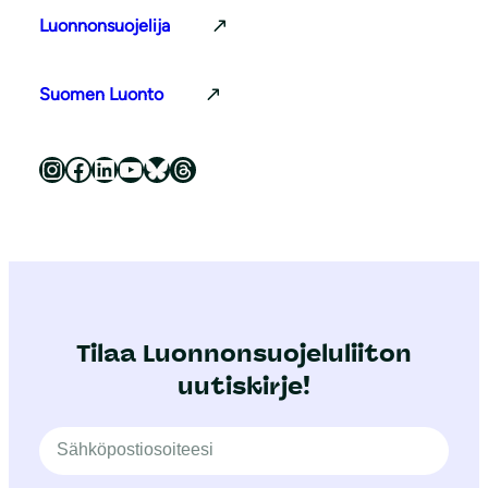
Luonnonsuojelija
Suomen Luonto
Luonnonsuojeluliitto Instagramissa
Luonnonsuojeluliitto Facebookissa
Luonnonsuojeluliitto LinkedInissä
Luonnonsuojeluliiton YouTube-kanava
Luonnonsuojeluliitto Blueskyssa
Luonnonsuojeluliitto Threadsissa
Tilaa Luonnonsuojeluliiton
uutiskirje!