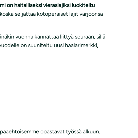
mi on haitalliseksi vieraslajiksi luokiteltu
, koska se jättää kotoperäiset lajit varjoonsa
näkin vuonna kannattaa liittyä seuraan, sillä
 vuodelle on suuniteltu uusi haalarimerkki,
 vapaaehtoisemme opastavat työssä alkuun.