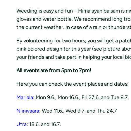
Weeding is easy and fun – Himalayan balsam is nic
gloves and water bottle. We recommend long trouse
the current weather. In case of a rain or thunders
By volunteering for two hours, you will get a patc
pink colored design for this year (see picture ab
your friends and take part in helping your local bi
All events are from 5pm to 7pm!
Here you can check the event places and dates:
Marjala
: Mon 9.6., Mon 16.6., Fri 27.6. and Tue 8.7.
Niinivaara
: Wed 11.6., Wed 9.7. and Thu 24.7
Utra
: 18.6. and 16.7.