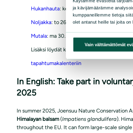
Käytämme evästeitä tarjoama
ja kävijämäärämme analysoim
Hukanhauta
: ke 25.6., ke 23.7.
kumppaneillemme tietoja siitä
Noljakka
: to 26.6., to 17.7., to 31.7. (Huom!
olet antanut heille tai joita o
Mutala
: ma 30.6., ma 21.7
Vain välttämättömät ev
Lisäksi löydät kaikki talkoot myös kootust
tapahtumakalenteriin
In English: Take part in volun
2025
In summer 2025, Joensuu Nature Conservation Asso
Himalayan balsam
(
Impatiens glandulifera
). Hima
throughout the EU. It can form large-scale single 