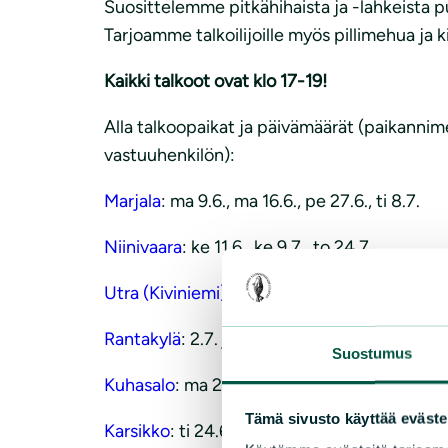
Suosittelemme pitkähihaista ja -lahkeista 
Tarjoamme talkoilijoille myös pillimehua ja 
Kaikki talkoot ovat klo 17-19!
Alla talkoopaikat ja päivämäärät (paikannim
vastuuhenkilön):
Marjala
: ma 9.6., ma 16.6., pe 27.6., ti 8.7.
Niinivaara
: ke 11.6., ke 9.7., to 24.7
Utra (Kiviniemi)
: 18.6. ja 16.7.
Rantakylä
: 2.7. ja 30.7.
Suostumus
Kuhasalo
: ma 23.6., ma 14.7., ma 4.8.
Tämä sivusto käyttää eväste
Karsikko
: ti 24.6., ti 22.7.