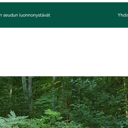
n seudun luonnonystävät
Yhdi
as­la­ji­tal­koot Jo
ing of Himalayan 