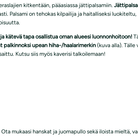
ieraslajien kitkentään, pääasiassa jättipalsamiin.
Jättipalsa
i. Palsami on tehokas kilpailija ja haitalliseksi luokiteltu
isuutta.
ja kätevä tapa osallistua oman alueesi luonnonhoitoon!
Tä
t palkinnoksi upean hiha-/haalarimerkin
(kuva alla). Tälle
saittu. Kutsu siis myös kaverisi talkoilemaan!
: Ota mukaasi hanskat ja juomapullo sekä iloista mieltä,