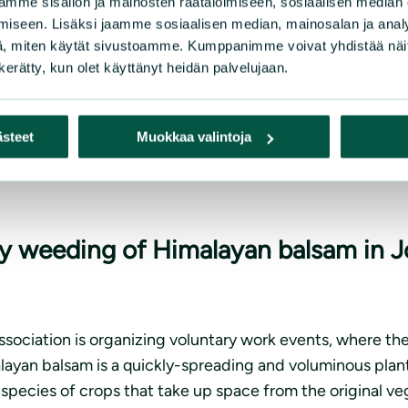
mme sisällön ja mainosten räätälöimiseen, sosiaalisen median
iseen. Lisäksi jaamme sosiaalisen median, mainosalan ja analy
, miten käytät sivustoamme. Kumppanimme voivat yhdistää näitä t
 Noljakan asukasyhdistyksen lettutarjoilu!)
n kerätty, kun olet käyttänyt heidän palvelujaan.
ästeet
Muokkaa valintoja
i tapahtumakalenterissamme:
tary weeding of Himalayan balsam in
ciation is organizing voluntary work events, where the
layan balsam is a quickly-spreading and voluminous plant 
species of crops that take up space from the original vege