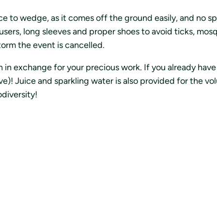
e to wedge, as it comes off the ground easily, and no sp
rs, long sleeves and proper shoes to avoid ticks, mosqui
torm the event is cancelled.
h in exchange for your precious work. If you already have
ove)! Juice and sparkling water is also provided for the 
odiversity!