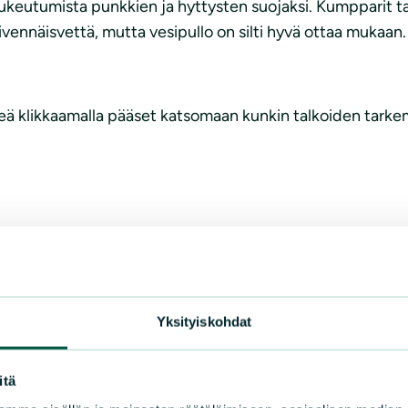
pukeutumista punkkien ja hyttysten suojaksi. Kumpparit t
kivennäisvettä, mutta vesipullo on silti hyvä ottaa mukaan.
eä klikkaamalla pääset katsomaan kunkin talkoiden tarkem
Yksityiskohdat
itä