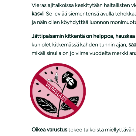
Vieraslajitalkoissa keskitytään haitallisten v
kasvi
. Se leviää siementensä avulla tehokkaast
ja näin ollen köyhdyttää luonnon monimuoto
Jättipalsamin kitkentä on helppoa, hauskaa 
kun olet kitkemässä kahden tunnin ajan,
saa
mikäli sinulla on jo viime vuodelta merkki an
Oikea varustus
tekee talkoista miellyttävän