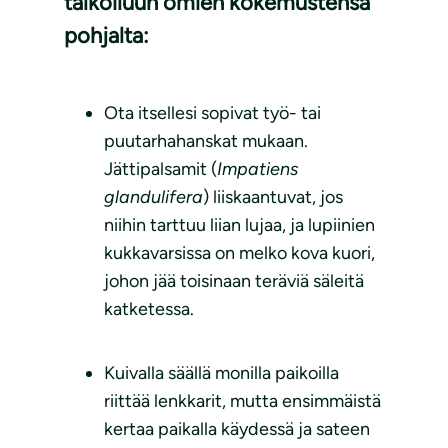
talkoiluun omien kokemustensa
pohjalta:
Ota itsellesi sopivat työ- tai
puutarhahanskat mukaan.
Jättipalsamit (
Impatiens
glandulifera
) liiskaantuvat, jos
niihin tarttuu liian lujaa, ja lupiinien
kukkavarsissa on melko kova kuori,
johon jää toisinaan teräviä säleitä
katketessa.
Kuivalla säällä monilla paikoilla
riittää lenkkarit, mutta ensimmäistä
kertaa paikalla käydessä ja sateen