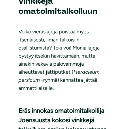
Vinkkejä
omatoimitalkoiluun
Voiko vieraslajeja poistaa myös
itsenäisesti, ilman talkoisiin
osallistumista? Toki voi! Monia lajeja
pystyy itsekin hävittämään, mutta
ainakin vakavia palovammoja
aiheuttavat jättiputket (
Heracleum
persicum
-ryhmä) kannattaa jättää
ammattilaiselle.
Eräs innokas omatoimitalkoilija
Joensuusta kokosi vinkkejä