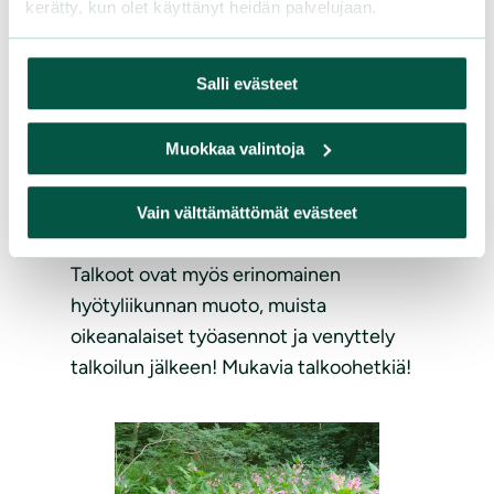
kerätty, kun olet käyttänyt heidän palvelujaan.
tilaa ja valoa.
Syrjäisemmissä paikoissa voi
Salli evästeet
käyttää viikatetta tai raivausveistä
omalla vastuulla, etenkin jos olet
Muokkaa valintoja
sopinut maanomistajan kanssa
tästä työtavasta.
Vain välttämättömät evästeet
Talkoot ovat myös erinomainen
hyötyliikunnan muoto, muista
oikeanalaiset työasennot ja venyttely
talkoilun jälkeen! Mukavia talkoohetkiä!