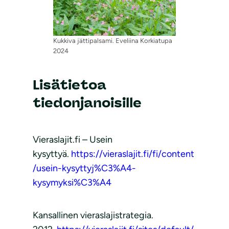
Kukkiva jättipalsami. Eveliina Korkiatupa
2024
Lisätietoa
tiedonjanoisille
Vieraslajit.fi – Usein
kysyttyä.
https://vieraslajit.fi/fi/content
/usein-kysyttyj%C3%A4-
kysymyksi%C3%A4
Kansallinen vieraslajistrategia.