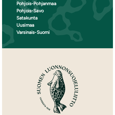
Pohjois-Pohjanmaa
Pohjois-Savo
Satakunta
Uusimaa
Varsinais-Suomi