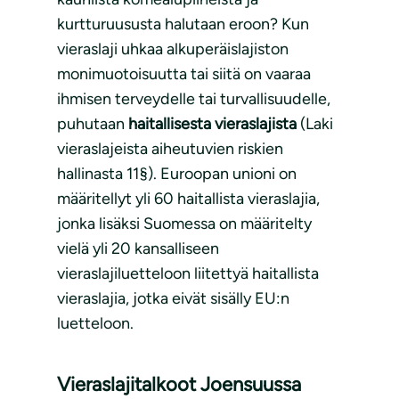
kurtturuususta halutaan eroon? Kun
vieraslaji uhkaa alkuperäislajiston
monimuotoisuutta tai siitä on vaaraa
ihmisen terveydelle tai turvallisuudelle,
puhutaan
haitallisesta vieraslajista
(Laki
vieraslajeista aiheutuvien riskien
hallinasta 11§). Euroopan unioni on
määritellyt yli 60 haitallista vieraslajia,
jonka lisäksi Suomessa on määritelty
vielä yli 20 kansalliseen
vieraslajiluetteloon liitettyä haitallista
vieraslajia, jotka eivät sisälly EU:n
luetteloon.
Vieraslajitalkoot Joensuussa