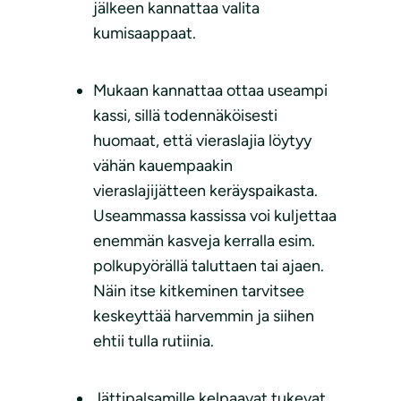
jälkeen kannattaa valita
kumisaappaat.
Mukaan kannattaa ottaa useampi
kassi, sillä todennäköisesti
huomaat, että vieraslajia löytyy
vähän kauempaakin
vieraslajijätteen keräyspaikasta.
Useammassa kassissa voi kuljettaa
enemmän kasveja kerralla esim.
polkupyörällä taluttaen tai ajaen.
Näin itse kitkeminen tarvitsee
keskeyttää harvemmin ja siihen
ehtii tulla rutiinia.
Jättipalsamille kelpaavat tukevat