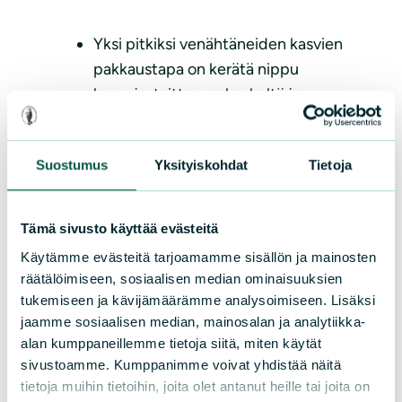
Yksi pitkiksi venähtäneiden kasvien
pakkaustapa on kerätä nippu
kasveja, taittaa ne keskeltä ja
tunkea ne taitos edeltä kassiin.
Suostumus
Yksityiskohdat
Tietoja
Mäki-/rinnekohteissa kitkettäessä
on selälle helpompaa, jos itse on
alamäen puolella.
Tämä sivusto käyttää evästeitä
Käytämme evästeitä tarjoamamme sisällön ja mainosten
räätälöimiseen, sosiaalisen median ominaisuuksien
Lupiineja kitkiessä voit halutessasi
tukemiseen ja kävijämäärämme analysoimiseen. Lisäksi
keskittyä kukkavarsiin, mutta
jaamme sosiaalisen median, mainosalan ja analytiikka-
lehtiäkin vähentämällä lupiinien
alan kumppaneillemme tietoja siitä, miten käytät
kasvuvoima heikkenee ja
sivustoamme. Kumppanimme voivat yhdistää näitä
luonnonkasvit saavat enemmän
tietoja muihin tietoihin, joita olet antanut heille tai joita on