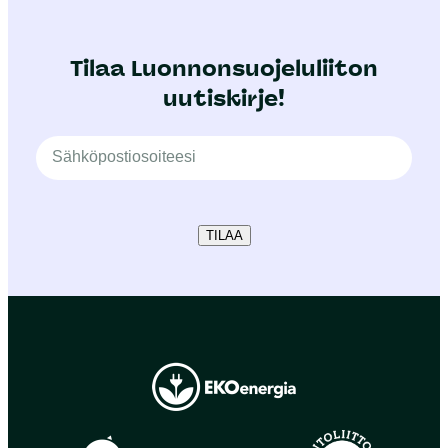
Tilaa Luonnonsuojeluliiton
uutiskirje!
TILAA