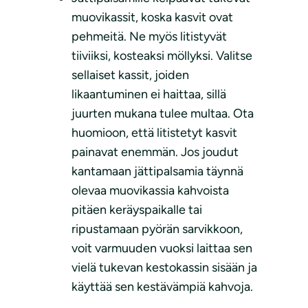
muovikassit, koska kasvit ovat
pehmeitä. Ne myös litistyvät
tiiviiksi, kosteaksi möllyksi. Valitse
sellaiset kassit, joiden
likaantuminen ei haittaa, sillä
juurten mukana tulee multaa. Ota
huomioon, että litistetyt kasvit
painavat enemmän. Jos joudut
kantamaan jättipalsamia täynnä
olevaa muovikassia kahvoista
pitäen keräyspaikalle tai
ripustamaan pyörän sarvikkoon,
voit varmuuden vuoksi laittaa sen
vielä tukevan kestokassin sisään ja
käyttää sen kestävämpiä kahvoja.