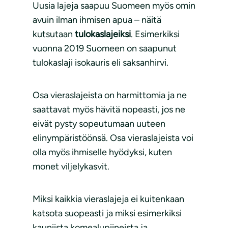
Uusia lajeja saapuu Suomeen myös omin
avuin ilman ihmisen apua – näitä
kutsutaan
tulokaslajeiksi
. Esimerkiksi
vuonna 2019 Suomeen on saapunut
tulokaslaji isokauris eli saksanhirvi.
Osa vieraslajeista on harmittomia ja ne
saattavat myös hävitä nopeasti, jos ne
eivät pysty sopeutumaan uuteen
elinympäristöönsä. Osa vieraslajeista voi
olla myös ihmiselle hyödyksi, kuten
monet viljelykasvit.
Miksi kaikkia vieraslajeja ei kuitenkaan
katsota suopeasti ja miksi esimerkiksi
kauniista komealupiineista ja