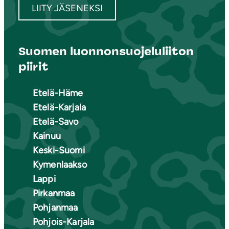
LIITY JÄSENEKSI
Suomen luonnonsuojeluliiton
piirit
Etelä-Häme
Etelä-Karjala
Etelä-Savo
Kainuu
Keski-Suomi
Kymenlaakso
Lappi
Pirkanmaa
Pohjanmaa
Pohjois-Karjala