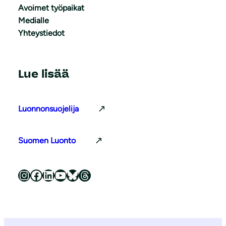
Avoimet työpaikat
Medialle
Yhteystiedot
Lue lisää
Luonnonsuojelija
Suomen Luonto
Luonnonsuojeluliitto Instagramissa
Luonnonsuojeluliitto Facebookissa
Luonnonsuojeluliitto LinkedInissä
Luonnonsuojeluliiton YouTube-kanava
Luonnonsuojeluliitto Blueskyssa
Luonnonsuojeluliitto Threadsissa