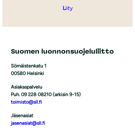
L
iity
Suomen luonnonsuojeluliitto
Sörnäistenkatu 1
00580 Helsinki
Asiakaspalvelu
Puh. 09 228 08210 (arkisin 9-15)
toimisto@sll.fi
Jäsenasiat
jasenasiat@sll.fi