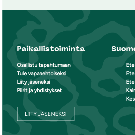
Paikallistoiminta
Suome
Osallistu tapahtumaan
Ete
Tule vapaaehtoiseksi
Ete
Liity jäseneksi
Ete
Piirit ja yhdistykset
Kai
Kes
LIITY JÄSENEKSI