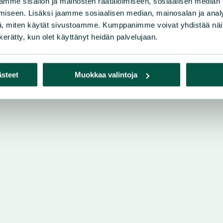
mme sisällön ja mainosten räätälöimiseen, sosiaalisen median
iseen. Lisäksi jaamme sosiaalisen median, mainosalan ja analy
, miten käytät sivustoamme. Kumppanimme voivat yhdistää näitä t
i
n kerätty, kun olet käyttänyt heidän palvelujaan.
ästeet
Muokkaa valintoja