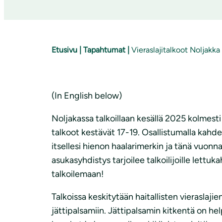
Etusivu
|
Tapahtumat
|
Vieraslajitalkoot Noljakka 
(In English below)
Noljakassa talkoillaan kesällä 2025 kolmesti 
talkoot kestävät 17-19. Osallistumalla kahden
itsellesi hienon haalarimerkin ja tänä vuonna
asukasyhdistys tarjoilee talkoilijoille lettu
talkoilemaan!
Talkoissa keskitytään haitallisten vieraslaji
jättipalsamiin. Jättipalsamin kitkentä on h