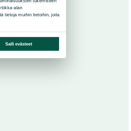
 ominaisuuksien tukemiseen
tiikka-alan
ietoja muihin tietoihin, joita
Salli evästeet