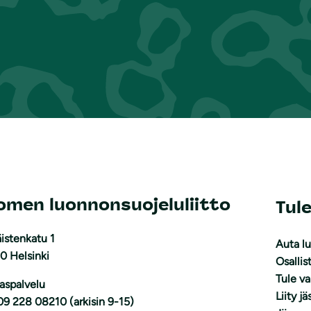
omen luonnonsuojeluliitto
Tul
istenkatu 1
Auta l
0 Helsinki
Osallis
Tule v
aspalvelu
Liity j
09 228 08210 (arkisin 9-15)