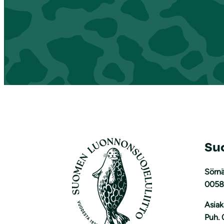
Su
Sörnä
0058
Asiak
Puh. 