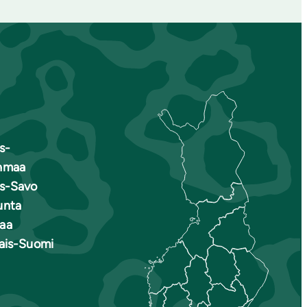
s-
nmaa
is-Savo
unta
aa
nais-Suomi