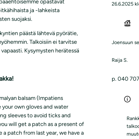
 vapaaehtoisemme opastavat
26.6.2025 k
tkähihaista ja -lahkeista
ten suojaksi.
skyntien päästä lähtevä pyörätie,
yöhemmin. Talkoisiin ei tarvitse
Joensuun se
e vapaasti. Kysymysten herätessä
Raija S.
akka!
p. 040 70
imalyan balsam (Impatiens
ke your own gloves and water
g sleeves to avoid ticks and
Rankk
ou will get a patch as a present of
talko
e a patch from last year, we have a
muuto