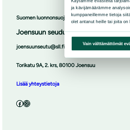
Käytämme evästeitä tarjoama
ja kävijämäärämme analysoim
kumppaneillemme tietoja siitä
Suomen luonnonsuojeluliiton Pohjois-Karjalan piir
olet antanut heille tai joita o
Joensuun seudun luonnonystävät ry
Vain välttämättömät ev
joensuunseutu@sll.fi
Torikatu 9A, 2. krs, 80100 Joensuu
Lisää yhteystietoja
Facebook
Instagram