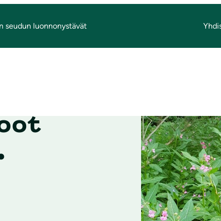
n seudun luonnonystävät
Yhdi
koot
.