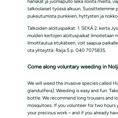
hanskat ja juomapullo sekä iloista mieltä,
talkoolaiset työssä alkuun. Suosittelemme pi
pukeutumista punkkien, hyttysten ja nokkos
Talkoiden aloituspaikat: 1. SEKÄ 2. kerta Jy
muiden kertojen aloituspaikat ilmoitetaan m
ilmoittautua etukäteen, voit saapua paikall
ota yhteyttä: Raija S p. 040 7075835.
Come along voluntary weeding in Nolj
We will weed the invasive species called H
glandulifera). Weeding is easy and fun. Ta
bottle. We recommend long trousers and lon
mosquitoes. If you volunteer for two hours y
your precious work – and if you already hav