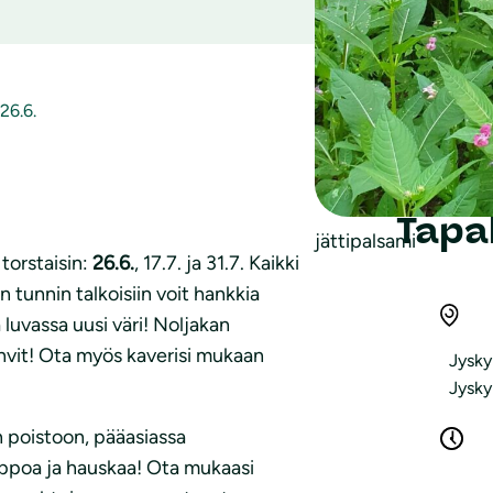
26.6.
Tapa
jättipalsami
torstaisin:
26.6.
, 17.7. ja 31.7. Kaikki
 tunnin talkoisiin voit hankkia
 luvassa uusi väri! Noljakan
kahvit! Ota myös kaverisi mukaan
Jysky
Jysky
en poistoon, pääasiassa
elppoa ja hauskaa! Ota mukaasi