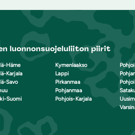
n luonnonsuojeluliiton piirit
lä-Häme
Kymenlaakso
Pohjoi
lä-Karjala
Lappi
Pohja
lä-Savo
Pirkanmaa
Pohjo
nuu
Pohjanmaa
Satak
ki-Suomi
Pohjois-Karjala
Uusim
Varsi