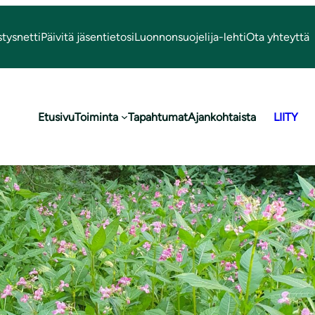
stysnetti
Päivitä jäsentietosi
Luonnonsuojelija-lehti
Ota yhteyttä
Etusivu
Toiminta
Tapahtumat
Ajankohtaista
LIITY