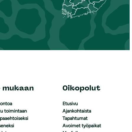
e mukaan
Oikopolut
uontoa
Etusivu
tu toimintaan
Ajankohtaista
apaaehtoiseksi
Tapahtumat
äseneksi
Avoimet työpaikat