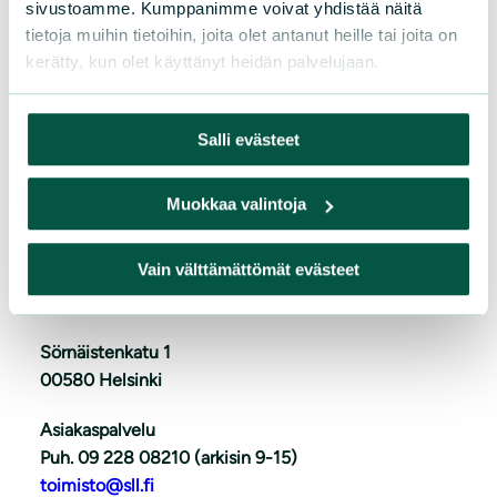
sivustoamme. Kumppanimme voivat yhdistää näitä
tietoja muihin tietoihin, joita olet antanut heille tai joita on
kerätty, kun olet käyttänyt heidän palvelujaan.
L
iity
Salli evästeet
Muokkaa valintoja
Vain välttämättömät evästeet
Suomen luonnonsuojeluliitto
Sörnäistenkatu 1
00580 Helsinki
Asiakaspalvelu
Puh. 09 228 08210 (arkisin 9-15)
toimisto@sll.fi