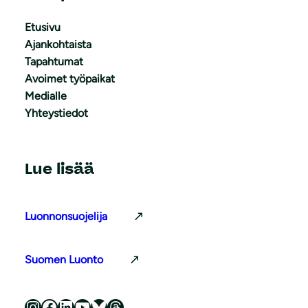
Etusivu
Ajankohtaista
Tapahtumat
Avoimet työpaikat
Medialle
Yhteystiedot
Lue lisää
Luonnonsuojelija
Suomen Luonto
Luonnonsuojeluliitto Instagramissa
Luonnonsuojeluliitto Facebookissa
Luonnonsuojeluliitto LinkedInissä
Luonnonsuojeluliiton YouTube-kanava
Luonnonsuojeluliitto Blueskyssa
Luonnonsuojeluliitto Threadsissa