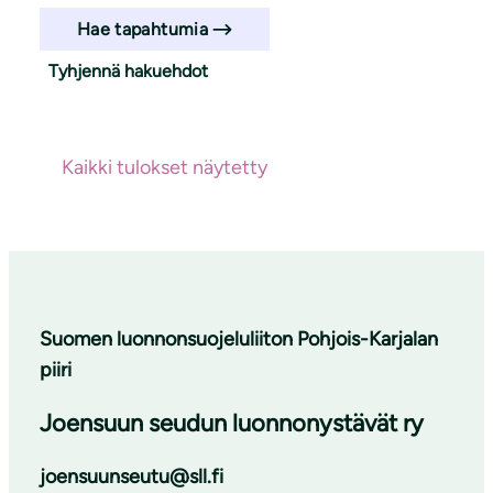
Hae tapahtumia
Tyhjennä hakuehdot
Haun tulokset
Ei hakutuloksia
Kaikki tulokset näytetty
Suomen luonnonsuojeluliiton Pohjois-Karjalan
piiri
Joensuun seudun luonnonystävät ry
joensuunseutu@sll.fi