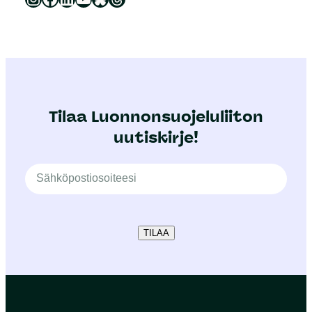
Tilaa Luonnonsuojeluliiton
uutiskirje!
TILAA