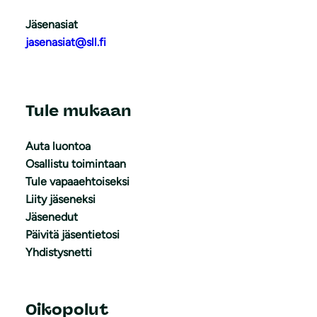
Jäsenasiat
jasenasiat@sll.fi
Tule mukaan
Auta luontoa
Osallistu toimintaan
Tule vapaaehtoiseksi
Liity jäseneksi
Jäsenedut
Päivitä jäsentietosi
Yhdistysnetti
Oikopolut