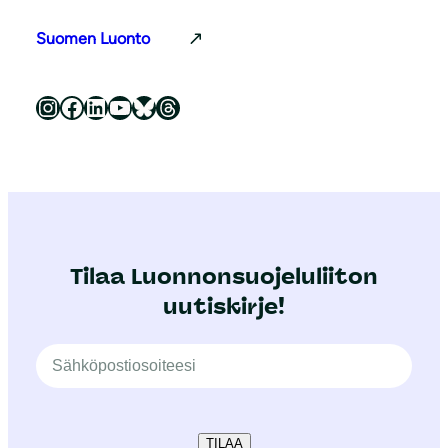
Suomen Luonto
Luonnonsuojeluliitto Instagramissa
Luonnonsuojeluliitto Facebookissa
Luonnonsuojeluliitto LinkedInissä
Luonnonsuojeluliiton YouTube-kanava
Luonnonsuojeluliitto Blueskyssa
Luonnonsuojeluliitto Threadsissa
Tilaa Luonnonsuojeluliiton
uutiskirje!
TILAA