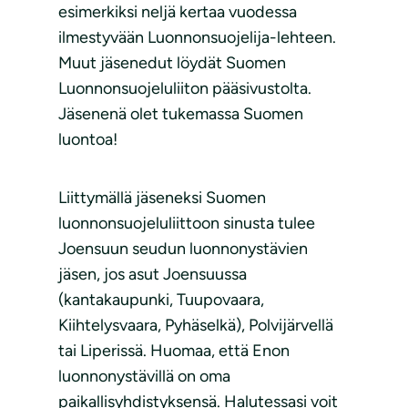
esimerkiksi neljä kertaa vuodessa
ilmestyvään Luonnonsuojelija-lehteen.
Muut jäsenedut löydät Suomen
Luonnonsuojeluliiton pääsivustolta.
Jäsenenä olet tukemassa Suomen
luontoa!
Liittymällä jäseneksi Suomen
luonnonsuojeluliittoon sinusta tulee
Joensuun seudun luonnonystävien
jäsen, jos asut Joensuussa
(kantakaupunki, Tuupovaara,
Kiihtelysvaara, Pyhäselkä), Polvijärvellä
tai Liperissä. Huomaa, että Enon
luonnonystävillä on oma
paikallisyhdistyksensä. Halutessasi voit