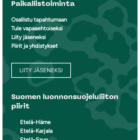
Paikallistoiminta
Osallistu tapahtumaan
Tule vapaaehtoiseksi
Liity jäseneksi
Piirit ja yhdistykset
LIITY JÄSENEKSI
Suomen luonnonsuojeluliiton
piirit
Etelä-Häme
Etelä-Karjala
Etelä-Savo