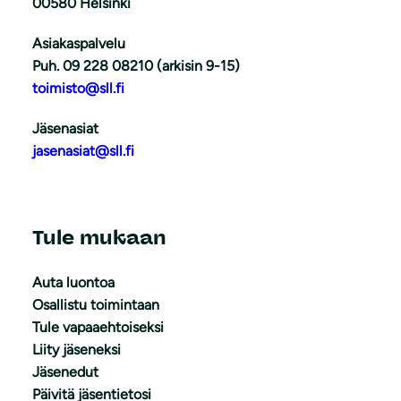
00580 Helsinki
Asiakaspalvelu
Puh. 09 228 08210 (arkisin 9-15)
toimisto@sll.fi
Jäsenasiat
jasenasiat@sll.fi
Tule mukaan
Auta luontoa
Osallistu toimintaan
Tule vapaaehtoiseksi
Liity jäseneksi
Jäsenedut
Päivitä jäsentietosi