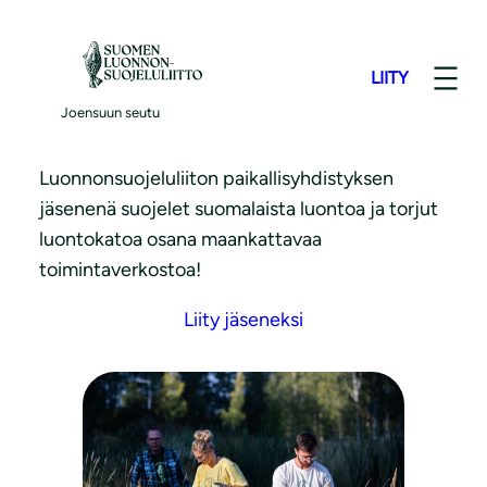
S
i
LIITY
i
Liity jäseneksi!
r
Joensuun seutu
r
y
Luonnonsuojeluliiton paikallisyhdistyksen
s
jäsenenä suojelet suomalaista luontoa ja torjut
i
luontokatoa osana maankattavaa
s
toimintaverkostoa!
ä
Liity jäseneksi
l
t
ö
ö
n