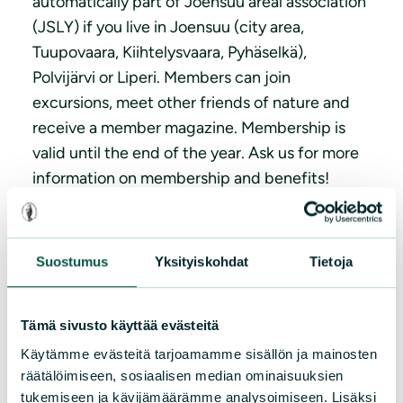
automatically part of Joensuu areal association
(JSLY) if you live in Joensuu (city area,
Tuupovaara, Kiihtelysvaara, Pyhäselkä),
Polvijärvi or Liperi. Members can join
excursions, meet other friends of nature and
receive a member magazine. Membership is
valid until the end of the year. Ask us for more
information on membership and benefits!
join here
Suostumus
Yksityiskohdat
Tietoja
Tämä sivusto käyttää evästeitä
Käytämme evästeitä tarjoamamme sisällön ja mainosten
Suomen luonnonsuojeluliiton Pohjois-Karjalan
räätälöimiseen, sosiaalisen median ominaisuuksien
tukemiseen ja kävijämäärämme analysoimiseen. Lisäksi
piiri