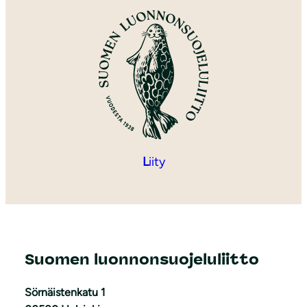
L
iity
Suomen luonnonsuojeluliitto
Sörnäistenkatu 1