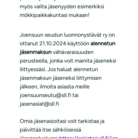
myös valita jäsenyyden esimerkiksi
mökkipaikkakuntasi mukaan!
Joensuun seudun luonnonystävät ry on
ottanut 21.10.2024 käyttöön
alennetun
jäsenmaksun
vähävaraisuuden
perusteella, jonka voit mainita jäseneksi
liittyessäsi. Jos haluat alennetun
jäsenmaksun jäseneksi liittymisen
jälkeen, ilmoita asiasta meille
joensuunseutu@sll.fi tai
jasenasiat@sll.fi
Omia jäsenasioitasi voit tarkistaa ja
päivittää itse sähköisessä