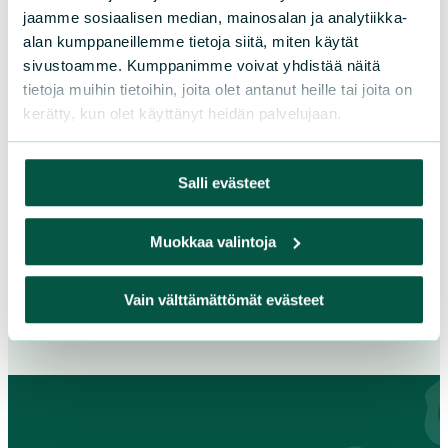
jaamme sosiaalisen median, mainosalan ja analytiikka-
Joensuun seudun luonnonystävät ry
alan kumppaneillemme tietoja siitä, miten käytät
sivustoamme. Kumppanimme voivat yhdistää näitä
tietoja muihin tietoihin, joita olet antanut heille tai joita on
joensuunseutu@sll.fi
kerätty, kun olet käyttänyt heidän palvelujaan.
Torikatu 9A, 2. krs, 80100 Joensuu
Salli evästeet
Lisää yhteystietoja
Muokkaa valintoja
Facebook
Instagram
Vain välttämättömät evästeet