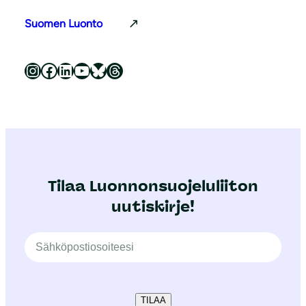
Suomen Luonto
Luonnonsuojeluliitto Instagramissa
Luonnonsuojeluliitto Facebookissa
Luonnonsuojeluliitto LinkedInissä
Luonnonsuojeluliiton YouTube-kanava
Luonnonsuojeluliitto Blueskyssa
Luonnonsuojeluliitto Threadsissa
Tilaa Luonnonsuojeluliiton
uutiskirje!
TILAA