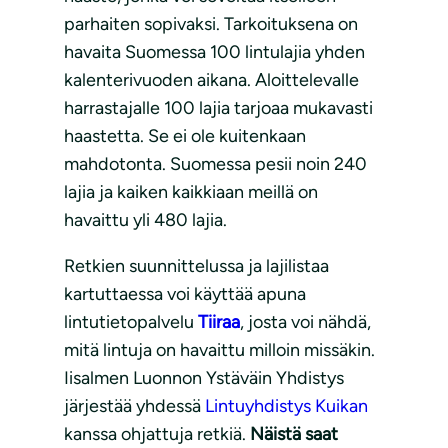
parhaiten sopivaksi. Tarkoituksena on
havaita Suomessa 100 lintulajia yhden
kalenterivuoden aikana. Aloittelevalle
harrastajalle 100 lajia tarjoaa mukavasti
haastetta. Se ei ole kuitenkaan
mahdotonta. Suomessa pesii noin 240
lajia ja kaiken kaikkiaan meillä on
havaittu yli 480 lajia.
Retkien suunnittelussa ja lajilistaa
kartuttaessa voi käyttää apuna
lintutietopalvelu
Tiiraa
, josta voi nähdä,
mitä lintuja on havaittu milloin missäkin.
Iisalmen Luonnon Ystäväin Yhdistys
järjestää yhdessä
Lintuyhdistys Kuikan
kanssa ohjattuja retkiä.
Näistä saat