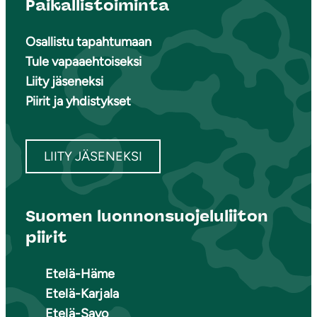
Paikallistoiminta
Osallistu tapahtumaan
Tule vapaaehtoiseksi
Liity jäseneksi
Piirit ja yhdistykset
LIITY JÄSENEKSI
Suomen luonnonsuojeluliiton
piirit
Etelä-Häme
Etelä-Karjala
Etelä-Savo