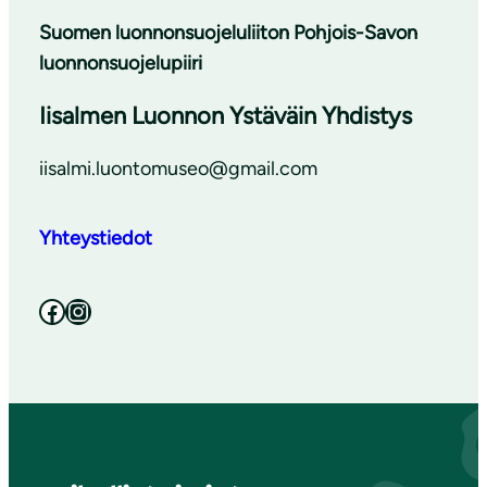
Suomen luonnonsuojeluliiton Pohjois-Savon
luonnonsuojelupiiri
Iisalmen Luonnon Ystäväin Yhdistys
iisalmi.luontomuseo@gmail.com
Yhteystiedot
Facebook
Instagram