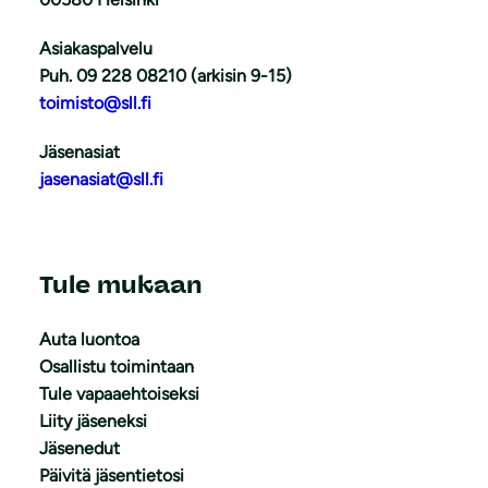
Asiakaspalvelu
Puh. 09 228 08210 (arkisin 9-15)
toimisto@sll.fi
Jäsenasiat
jasenasiat@sll.fi
Tule mukaan
Auta luontoa
Osallistu toimintaan
Tule vapaaehtoiseksi
Liity jäseneksi
Jäsenedut
Päivitä jäsentietosi