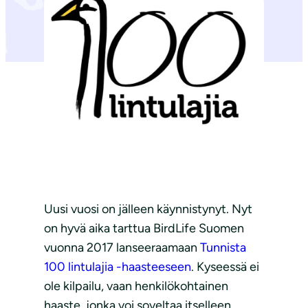
Uusi vuosi on jälleen käynnistynyt. Nyt
on hyvä aika tarttua BirdLife Suomen
vuonna 2017 lanseeraamaan
Tunnista
100 lintulajia -haasteeseen
. Kyseessä ei
ole kilpailu, vaan henkilökohtainen
haaste, jonka voi soveltaa itselleen