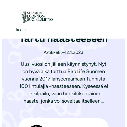
S
i
Etusivu
|
Ajankohtaista
|
Tartu haasteeseen
i
r
Iisalmi
Tartu haasteeseen
r
y
Artikkelit
–
12.1.2023
s
i
Uusi vuosi on jälleen käynnistynyt. Nyt
s
on hyvä aika tarttua BirdLife Suomen
ä
vuonna 2017 lanseeraamaan Tunnista
l
100 lintulajia -haasteeseen. Kyseessä ei
t
ole kilpailu, vaan henkilökohtainen
haaste, jonka voi soveltaa itselleen…
ö
ö
n