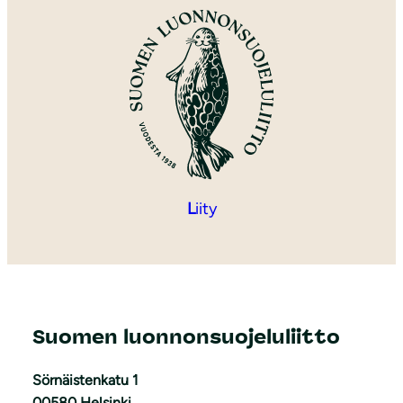
L
iity
Suomen luonnonsuojeluliitto
Sörnäistenkatu 1
00580 Helsinki