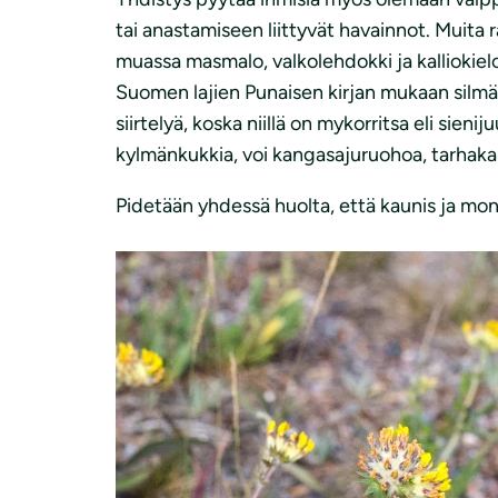
tai anastamiseen liittyvät havainnot. Muita 
muassa masmalo, valkolehdokki ja kalliokielo
Suomen lajien Punaisen kirjan mukaan silmäl
siirtelyä, koska niillä on mykorritsa eli sie
kylmänkukkia, voi kangasajuruohoa, tarhakal
Pidetään yhdessä huolta, että kaunis ja mo