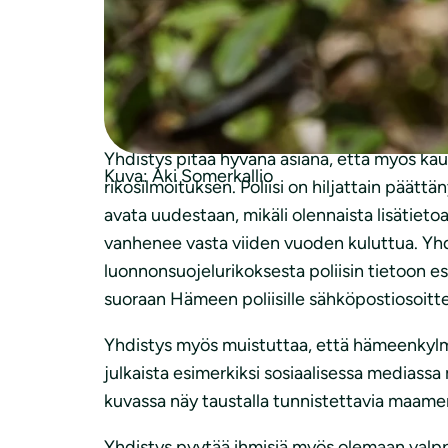
Hämeessä, mikä tekee jokaisesta esiintymäs
Hämeenkylmänkukkien anastus oli myös hyvin t
hyvin erityisen elinympäristön. Yhdistys mu
puutarhamyymälöistä. Tarhakylmänkukka on
Yhdistys pitää hyvänä asiana, että myös kaup
Kuva: Aki Somerkallio
rikosilmoituksen. Poliisi on hiljattain päättä
avata uudestaan, mikäli olennaista lisätie
vanhenee vasta viiden vuoden kuluttua. Yhd
luonnonsuojelurikoksesta poliisin tietoon e
suoraan Hämeen poliisille sähköpostiosoit
Yhdistys myös muistuttaa, että hämeenkylmänk
julkaista esimerkiksi sosiaalisessa mediassa
kuvassa näy taustalla tunnistettavia maamer
Yhdistys pyytää ihmisiä myös olemaan valpp