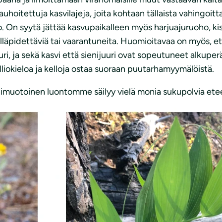
rauhoitettuja kasvilajeja, joita kohtaan tällaista vahingo
. On syytä jättää kasvupaikalleen myös harjuajuruoho, kis
läpidettäviä tai vaarantuneita. Huomioitavaa on myös, et
nijuuri, ja sekä kasvi että sienijuuri ovat sopeutuneet alk
liokieloa ja kelloja ostaa suoraan puutarhamyymälöistä.
nimuotoinen luontomme säilyy vielä monia sukupolvia ete