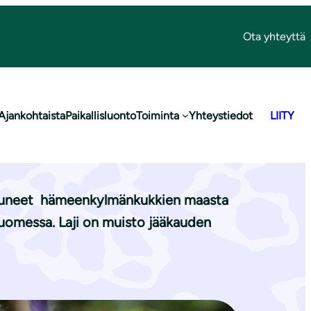
Ota yhteyttä
Ajankohtaista
Paikallisluonto
Toiminta
Yhteystiedot
LIITY
stuksesta
htuneet hämeenkylmänkukkien maasta
Suomessa. Laji on muisto jääkauden