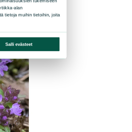
 ominaisuuksien tukemiseen
tiikka-alan
ietoja muihin tietoihin, joita
Salli evästeet