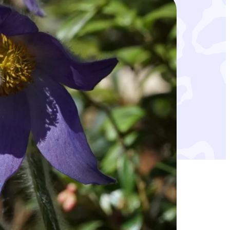
enkylmänkukkien maasta kaivuut.
äkauden päättymisestä, jolloin se levisi
uin muutamilla alueilla lähinnä Kanta-