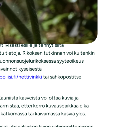
estyy erittäin huonosti siirrettynä ja vaatii
voi tarhakylmänkukkien taimia ostaa
remmin pihapiirissä.
isesti esille ja tehnyt siitä
atu tietoja. Rikoksen tutkinnan voi kuitenkin
 luonnonsuojelurikoksessa syyteoikeus
avainnot kyseisestä
oliisi.fi/nettivinkki
tai sähköpostitse
uniista kasveista voi ottaa kuvia ja
varmistaa, ettei kerro kuvauspaikkaa eikä
 katkomassa tai kaivamassa kasvia ylös.
iset uhanalaisten lajien vahingoittamiseen