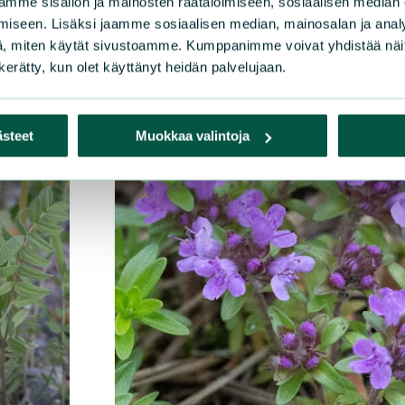
mme sisällön ja mainosten räätälöimiseen, sosiaalisen median
iseen. Lisäksi jaamme sosiaalisen median, mainosalan ja analy
, miten käytät sivustoamme. Kumppanimme voivat yhdistää näitä t
n kerätty, kun olet käyttänyt heidän palvelujaan.
ästeet
Muokkaa valintoja