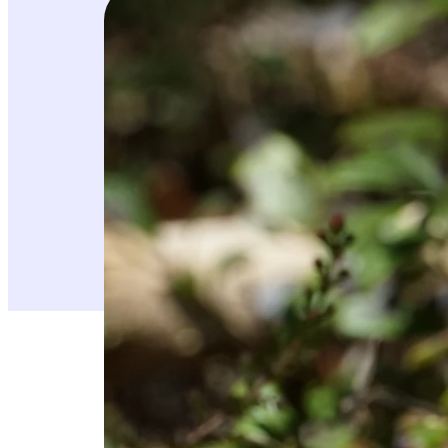
Hämeenlinnan seudun luonnonsuojeluyhdist
Hämeenkylmänkukka on erittäin uhanalainen l
Suomessa, mutta on Suomen metsittyessä men