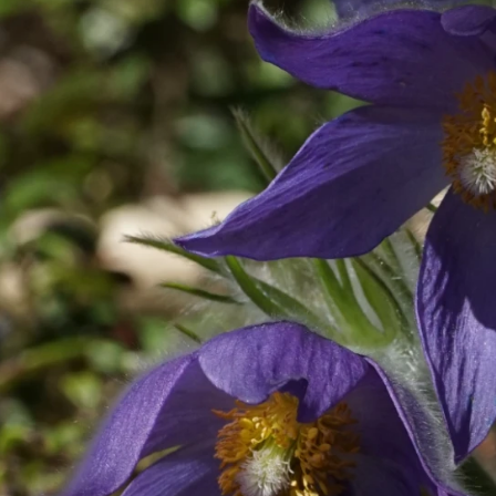
ys tuomitsee ankarasti Ahvenistolla tapahtuneet häme
aji, joka on rauhoitettu koko Suomessa. Laji on muisto jä
ettänyt kasvupaikkojaan. Nykyään lajia ei tavata enää k