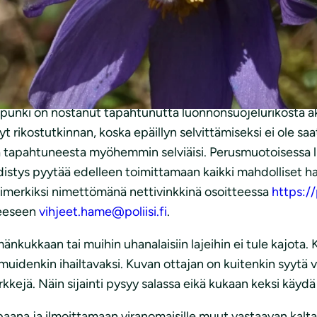
tä erittäin tärkeän kasvin tulevaisuuden kannalta.
odennäköisesti kyseisten yksilöiden loppu, sillä laji men
istuttaa, että mikäli omaan pihaan haluaa kylmänkukkia, 
 yhtä kaunis kuin hämeenkylmänkukka mutta menestyy pa
unki on nostanut tapahtunutta luonnonsuojelurikosta aktiiv
nyt rikostutkinnan, koska epäillyn selvittämiseksi ei ole sa
toa tapahtuneesta myöhemmin selviäisi. Perusmuotoisessa
istys pyytää edelleen toimittamaan kaikki mahdolliset h
simerkiksi nimettömänä nettivinkkinä osoitteessa
https://p
teeseen
vihjeet.hame@poliisi.fi
.
ukkaan tai muihin uhanalaisiin lajeihin ei tule kajota. Ka
 muidenkin ihailtavaksi. Kuvan ottajan on kuitenkin syytä 
kkejä. Näin sijainti pysyy salassa eikä kukaan keksi käydä
aana ja ilmoittamaan viranomaisille muut vastaavan kalta