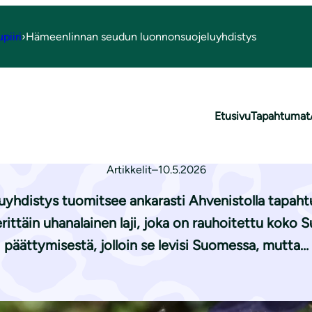
piiri
›
Hämeenlinnan seudun luonnonsuojeluyhdistys
ukkien anastuksesta
Etusivu
Tapahtumat
lmänkukkien ana
Artikkelit
–
10.5.2026
uyhdistys tuomitsee ankarasti Ahvenistolla tapa
ttäin uhanalainen laji, joka on rauhoitettu koko 
päättymisestä, jolloin se levisi Suomessa, mutta…