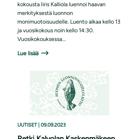
kokousta Iiris Kalliola luennoi haavan
merkityksestä luonnon
monimuotoisuudelle. Luento alkaa kello 13
ja vuosikokous noin kello 14:30.
Vuosikokouksessa...
Lue lisää
UUTISET
|
09.09.2023
Retki Kalvolan Kaskenmäkeen