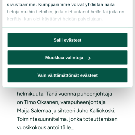
sivustoamme. Kumppanimme voivat yhdistää näitä
tietoja muihin tietoihin, joita olet antanut heille tai joita on
kerätty, kun olet käyttänyt heidän palvelujaan.
UUTISET
|
03.03.2024
Salli evästeet
Hallitus 2024 on järjestäytynyt
Muokkaa valintoja
Hämeenlinnan seudun
Vain välttämättömät evästeet
luonnonsuojeluyhdistys ry:n hallitus
vuodelle 2024 on järjestäytynyt 21.
helmikuuta. Tänä vuonna puheenjohtaja
on Timo Oksanen, varapuheenjohtaja
Maija Salemaa ja sihteeri Juho Kalliokoski.
Toimintasuunnitelma, jonka toteuttamisen
vuosikokous antoi tälle...