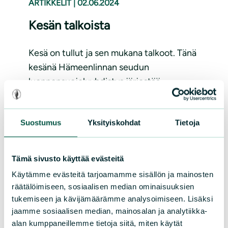
ARTIKKELIT
|
02.06.2024
Kesän talkoista
Kesä on tullut ja sen mukana talkoot. Tänä
kesänä Hämeenlinnan seudun
luonnonsuojeluyhdistys järjestää
seitsemät talkoot kahdessa eri kohteessa.
Kesäkuussa poistamme lupiinia
Suostumus
Yksityiskohdat
Tietoja
Sairionrannassa, heinäkuussa käymme
jättipalsamin kimppuun Kutalanjoella.
Sairionrannan talkoiden ajankohdat:...
Tämä sivusto käyttää evästeitä
Käytämme evästeitä tarjoamamme sisällön ja mainosten
Lue lisää
räätälöimiseen, sosiaalisen median ominaisuuksien
tukemiseen ja kävijämäärämme analysoimiseen. Lisäksi
jaamme sosiaalisen median, mainosalan ja analytiikka-
alan kumppaneillemme tietoja siitä, miten käytät