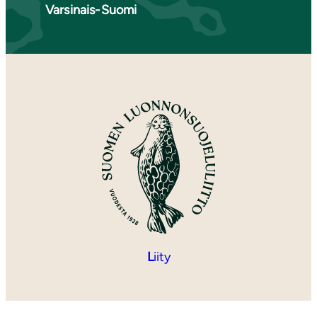
Varsinais-Suomi
L
iity