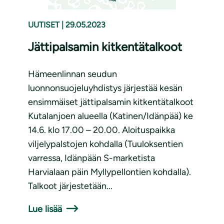
UUTISET
|
29.05.2023
Jättipalsamin kitkentätalkoot
Hämeenlinnan seudun
luonnonsuojeluyhdistys järjestää kesän
ensimmäiset jättipalsamin kitkentätalkoot
Kutalanjoen alueella (Katinen/Idänpää) ke
14.6. klo 17.00 – 20.00. Aloituspaikka
viljelypalstojen kohdalla (Tuuloksentien
varressa, Idänpään S-marketista
Harvialaan päin Myllypellontien kohdalla).
Talkoot järjestetään...
Lue lisää