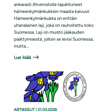
ankarasti Ahvenistolla tapahtuneet
hämeenkylmänkukkien maasta kaivuut.
Hämeenkylmänkukka on erittäin
uhanalainen laji, joka on rauhoitettu koko
Suomessa. Laji on muisto jääkauden
päättymisestä, jolloin se levisi Suomessa,
mutta...
Lue lisää
ARTIKKELIT
|
21.03.2026