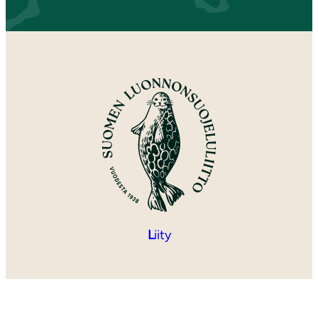
L
iity