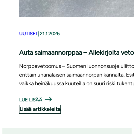
|
UUTISET
21.1.2026
Auta saimaannorppaa – Allekirjoita ve
Norppavetoomus – Suomen luonnonsuojeluliitto E
erittäin uhanalaisen saimaannorpan kannalta. Esit
vaikka heinäkuussa kuuteilla on suuri riski tukeh
LUE LISÄÄ
Lisää artikkeleita