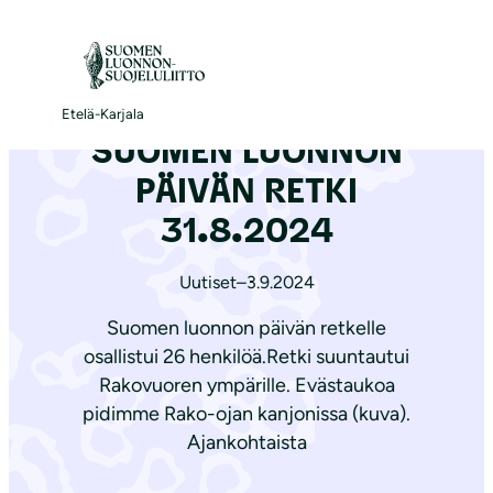
S
i
Etusivu
|
Ajankohtaista
|
SUOMEN LUONNON PÄIVÄN RETKI 31.8.2024
i
r
Etelä-Karjala
SUOMEN LUONNON
r
y
PÄIVÄN RETKI
s
31.8.2024
i
s
Uutiset
–
3.9.2024
ä
Suomen luonnon päivän retkelle
l
osallistui 26 henkilöä.Retki suuntautui
t
Rakovuoren ympärille. Evästaukoa
ö
pidimme Rako-ojan kanjonissa (kuva).
ö
Ajankohtaista
n