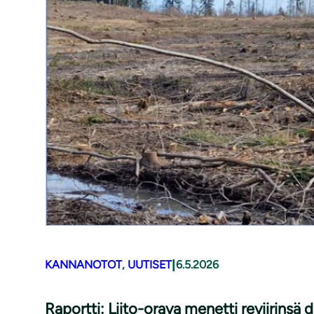
|
KANNANOTOT
, 
UUTISET
6.5.2026
Raportti: Liito-orava menetti reviirinsä