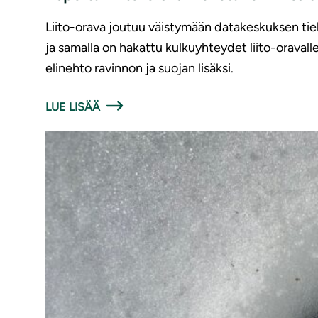
Liito-orava joutuu väistymään datakeskuksen tielt
ja samalla on hakattu kulkuyhteydet liito-oravalle
elinehto ravinnon ja suojan lisäksi.
LUE LISÄÄ