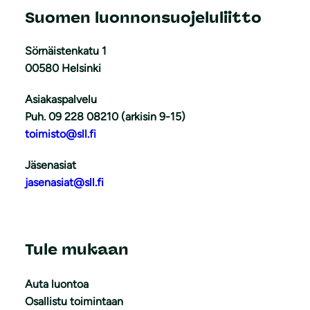
Suomen luonnonsuojeluliitto
Sörnäistenkatu 1
00580 Helsinki
Asiakaspalvelu
Puh. 09 228 08210 (arkisin 9-15)
toimisto@sll.fi
Jäsenasiat
jasenasiat@sll.fi
Tule mukaan
Auta luontoa
Osallistu toimintaan