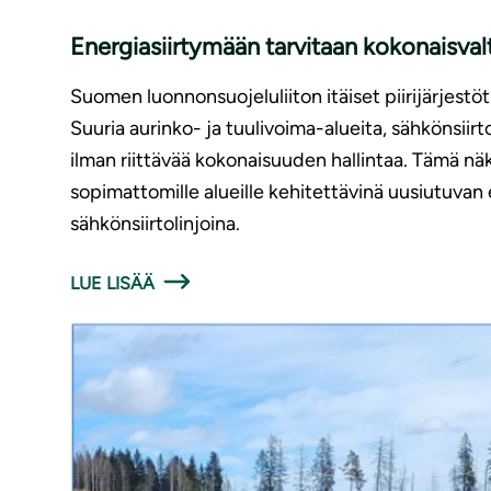
Energiasiirtymään tarvitaan kokonaisva
Suomen luonnonsuojeluliiton itäiset piirijärjest
Suuria aurinko- ja tuulivoima-alueita, sähkönsii
ilman riittävää kokonaisuuden hallintaa. Tämä 
sopimattomille alueille kehitettävinä uusiutuvan
sähkönsiirtolinjoina.
LUE LISÄÄ