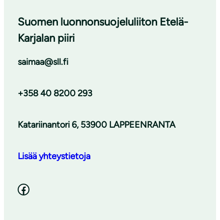
Suomen luonnonsuojeluliiton Etelä-
Karjalan piiri
saimaa@sll.fi
+358 40 8200 293
Katariinantori 6, 53900 LAPPEENRANTA
Lisää yhteystietoja
Facebook