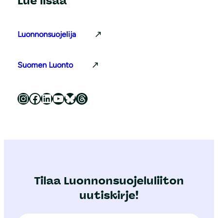
Lue lisää
Luonnonsuojelija
Suomen Luonto
Luonnonsuojeluliitto Instagramissa
Luonnonsuojeluliitto Facebookissa
Luonnonsuojeluliitto LinkedInissä
Luonnonsuojeluliiton YouTube-kanava
Luonnonsuojeluliitto Blueskyssa
Luonnonsuojeluliitto Threadsissa
Tilaa Luonnonsuojeluliiton
uutiskirje!