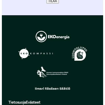
TILAA
Tietosuoja
Evästeet