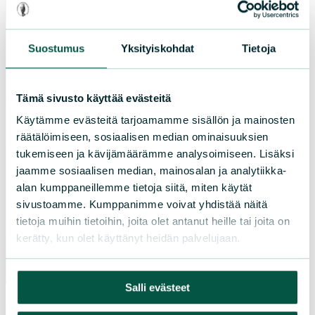
Etelä-Savo
Kainuu
Keski-Suomi
Suostumus
Yksityiskohdat
Tietoja
Kymenlaakso
Lappi
Tämä sivusto käyttää evästeitä
Pirkanmaa
Käytämme evästeitä tarjoamamme sisällön ja mainosten
Pohjanmaa
räätälöimiseen, sosiaalisen median ominaisuuksien
Pohjois-Karjala
tukemiseen ja kävijämäärämme analysoimiseen. Lisäksi
Pohjois-Pohjanmaa
jaamme sosiaalisen median, mainosalan ja analytiikka-
Pohjois-Savo
alan kumppaneillemme tietoja siitä, miten käytät
Satakunta
sivustoamme. Kumppanimme voivat yhdistää näitä
Uusimaa
tietoja muihin tietoihin, joita olet antanut heille tai joita on
kerätty, kun olet käyttänyt heidän palvelujaan.
Varsinais-Suomi
Salli evästeet