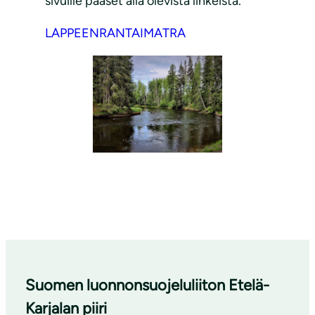
sivuille pääset alla olevista linkeistä.
LAPPEENRANTA
IMATRA
Suomen luonnonsuojeluliiton Etelä-
Karjalan piiri