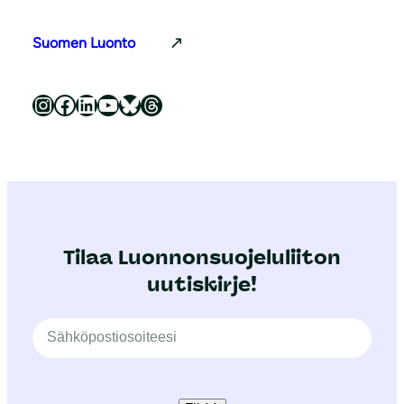
Suomen Luonto
Luonnonsuojeluliitto Instagramissa
Luonnonsuojeluliitto Facebookissa
Luonnonsuojeluliitto LinkedInissä
Luonnonsuojeluliiton YouTube-kanava
Luonnonsuojeluliitto Blueskyssa
Luonnonsuojeluliitto Threadsissa
Tilaa Luonnonsuojeluliiton
uutiskirje!