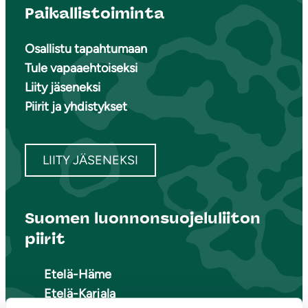
Paikallistoiminta
Osallistu tapahtumaan
Tule vapaaehtoiseksi
Liity jäseneksi
Piirit ja yhdistykset
LIITY JÄSENEKSI
Suomen luonnonsuojeluliiton
piirit
Etelä-Häme
Etelä-Karjala