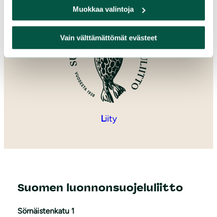
Muokkaa valintoja
Vain välttämättömät evästeet
L
iity
Suomen luonnonsuojeluliitto
Sörnäistenkatu 1