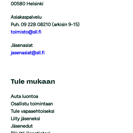
00580 Helsinki
Asiakaspalvelu
Puh. 09 228 08210 (arkisin 9-15)
toimisto@sll.fi
Jäsenasiat
jasenasiat@sll.fi
Tule mukaan
Auta luontoa
Osallistu toimintaan
Tule vapaaehtoiseksi
Liity jäseneksi
Jäsenedut