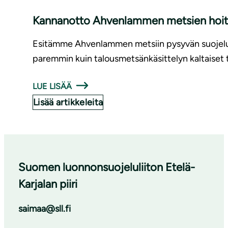
Kannanotto Ahvenlammen metsien hoito
Esitämme Ahvenlammen metsiin pysyvän suojelu- j
paremmin kuin talousmetsänkäsittelyn kaltaiset 
LUE LISÄÄ
Lisää artikkeleita
Suomen luonnonsuojeluliiton Etelä-
Karjalan piiri
saimaa@sll.fi