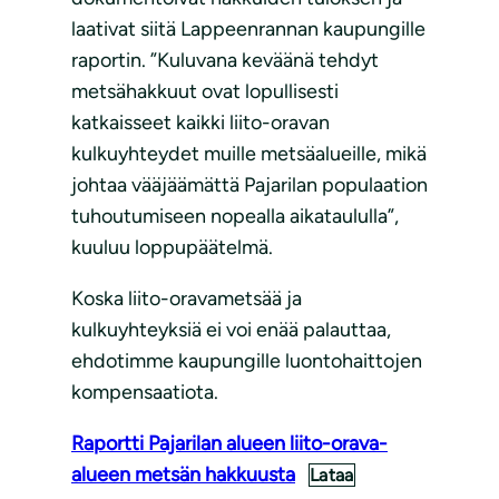
laativat siitä Lappeenrannan kaupungille
raportin. ”Kuluvana keväänä tehdyt
metsähakkuut ovat lopullisesti
katkaisseet kaikki liito-oravan
kulkuyhteydet muille metsäalueille, mikä
johtaa vääjäämättä Pajarilan populaation
tuhoutumiseen nopealla aikataululla”,
kuuluu loppupäätelmä.
Koska liito-oravametsää ja
kulkuyhteyksiä ei voi enää palauttaa,
ehdotimme kaupungille luontohaittojen
kompensaatiota.
Raportti Pajarilan alueen liito-orava-
alueen metsän hakkuusta
Lataa