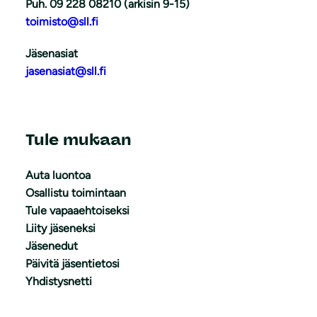
Puh. 09 228 08210 (arkisin 9-15)
toimisto@sll.fi
Jäsenasiat
jasenasiat@sll.fi
Tule mukaan
Auta luontoa
Osallistu toimintaan
Tule vapaaehtoiseksi
Liity jäseneksi
Jäsenedut
Päivitä jäsentietosi
Yhdistysnetti