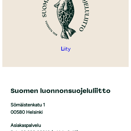
L
iity
Suomen luonnonsuojeluliitto
Sörnäistenkatu 1
00580 Helsinki
Asiakaspalvelu