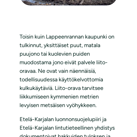
Toisin kuin Lappeenrannan kaupunki on
tulkinnut, yksittäiset puut, matala
puujono tai kuolevien puiden
muodostama jono eivät palvele liito-
oravaa. Ne ovat vain näennäisiä,
todellisuudessa käyttökelvottomia
kulkukäytäviä. Liito-orava tarvitsee
liikkumiseen kymmenien metrien
levyisen metsäisen vyöhykkeen.
Etelä-Karjalan luonnonsuojelupiiri ja
Etelä-Karjalan lintutieteellinen yhdistys
dokumentoivat hakkuiden tuloksen ja