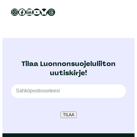
Luonnonsuojeluliitto Instagramissa
Luonnonsuojeluliitto Facebookissa
Luonnonsuojeluliitto LinkedInissä
Luonnonsuojeluliiton YouTube-kanava
Luonnonsuojeluliitto Blueskyssa
Luonnonsuojeluliitto Threadsissa
Tilaa Luonnonsuojeluliiton
uutiskirje!
TILAA