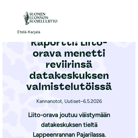
S
i
Etusivu
|
Ajankohtaista
|
Raportti: Liito-orava menetti reviirinsä datakeskuksen valmistelutöissä
i
r
Etelä-Karjala
Raportti: Liito-
r
y
orava menetti
s
reviirinsä
i
datakeskuksen
s
ä
valmistelutöissä
l
t
Kannanotot
,
Uutiset
–
6.5.2026
ö
Liito-orava joutuu väistymään
ö
datakeskuksen tieltä
n
Lappeenrannan Pajarilassa.