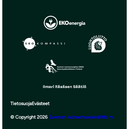
Tietosuoja
Evästeet
© Copyright 2026
Suomen luonnonsuojeluliitto ry