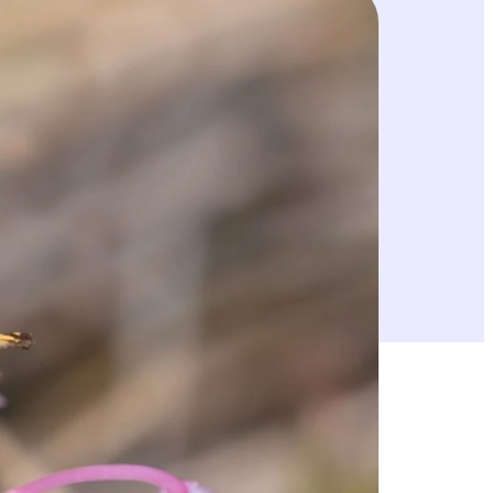
äiväperhosia kovaa