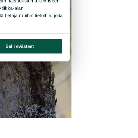
 ominaisuuksien tukemiseen
tiikka-alan
ietoja muihin tietoihin, joita
Salli evästeet