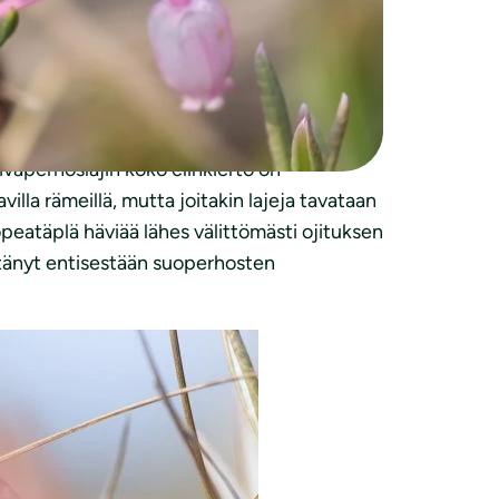
kologia ja elintavat tunnetaan hyvin,
ksiin. Vuonna 2019 jo lähes puolet
äiväperhoslajin koko elinkierto on
illa rämeillä, mutta joitakin lajeja tavataan
opeatäplä häviää lähes välittömästi ojituksen
entänyt entisestään suoperhosten