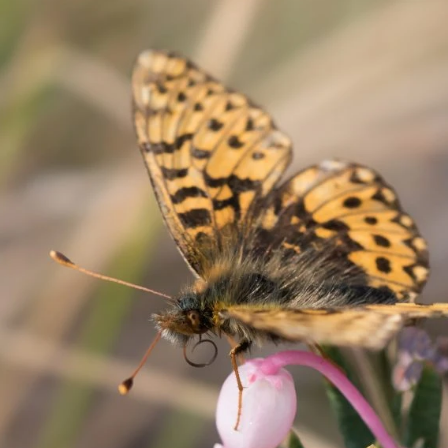
tonmuutos ajavat soiden p