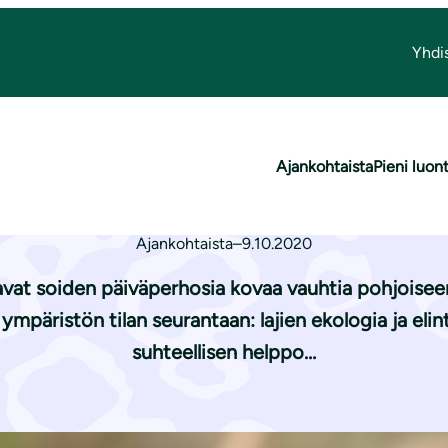
Yhdi
vaa kyytiä suoperhosille
Ajankohtaista
Pieni luon
 ja kuivaa kyytiä 
Ajankohtaista
–
9.10.2020
javat soiden päiväperhosia kovaa vauhtia pohjoise
 ympäristön tilan seurantaan: lajien ekologia ja eli
suhteellisen helppo…