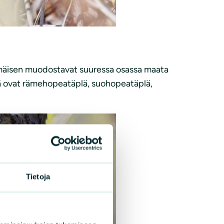
mäisen muodostavat suuressa osassa maata
ämä ovat rämehopeatäplä, suohopeatäplä,
Tietoja