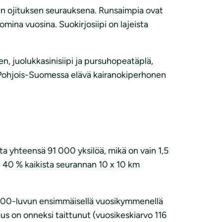
in ojituksen seurauksena. Runsaimpia ovat
ina vuosina. Suokirjosiipi on lajeista
en, juolukkasinisiipi ja pursuhopeatäplä,
n Pohjois-Suomessa elävä kairanokiperhonen
 yhteensä 91 000 yksilöä, mikä on vain 1,5
n 40 % kaikista seurannan 10 x 10 km
 2000-luvun ensimmäisellä vuosikymmenellä
aus on onneksi taittunut (vuosikeskiarvo 116