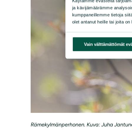
Käytämme evästeitä tarjoama
ja kävijämäärämme analysoim
kumppaneillemme tietoja siitä
olet antanut heille tai joita o
Vain välttämättömät ev
Rämekylmänperhonen. Kuva: Juha Jantun