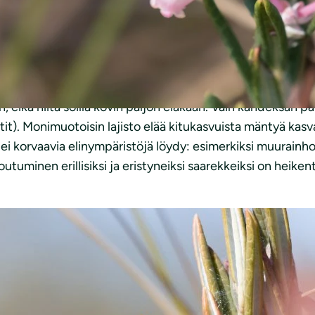
a. Ne sopivat hyvin ympäristön tilan seurantaan: lajien e
 ja ne reagoivat herkästi ympäristössä tapahtuviin muuto
nalaiseksi tai vähintään silmälläpidettäväksi.
n, eikä niitä soilla kovin paljon eläkään. Vain kahdeksan p
t). Monimuotoisin lajisto elää kitukasvuista mäntyä kasvav
e ei korvaavia elinympäristöjä löydy: esimerkiksi muurainh
utuminen erillisiksi ja eristyneiksi saarekkeiksi on heik