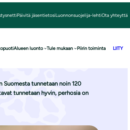
stysnetti
Päivitä jäsentietosi
Luonnonsuojelija-lehti
Ota yhteyttä
topuoti
Alueen luonto
Tule mukaan
Piirin toiminta
LIITY
suoperhosille
en Suomesta tunnetaan noin 120
ntavat tunnetaan hyvin, perhosia on