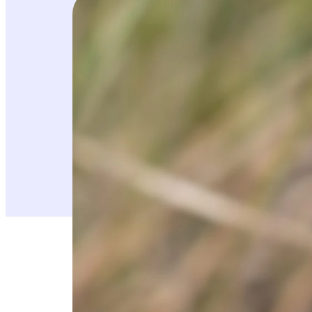
Ojitukset ja ilmas
vauhtia pohjoiseen