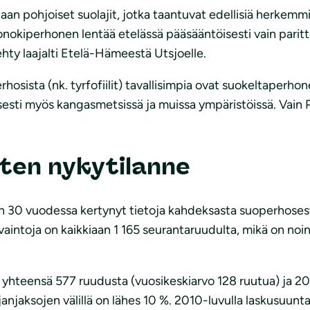
an pohjoiset suolajit, jotka taantuvat edellisiä herkemm
kiperhonen lentää etelässä pääsääntöisesti vain parittom
ehty laajalti Etelä-Hämeestä Utsjoelle.
hosista (nk. tyrfofiilit) tavallisimpia ovat suokeltaperhon
isesti myös kangasmetsissä ja muissa ympäristöissä. Vai
ten nykytilanne
 30 vuodessa kertynyt tietoja kahdeksasta suoperhosesta
avaintoja on kaikkiaan 1 165 seurantaruudulta, mikä on noi
ja yhteensä 577 ruudusta (vuosikeskiarvo 128 ruutua) ja
anjaksojen välillä on lähes 10 %. 2010-luvulla laskusuunt