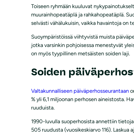
Toiseen ryhmään kuuluvat nykypainotukselta
muurainhopeatäplä ja rahkahopeatäplä. Suono
selvästi vähälukuisin, vaikka havaintoja on t
Suoympäristöissä viihtyvistä muista päiväper
jotka varsinkin pohjoisessa menestyvät yle
on myös tyypillinen metsäisten soiden laji.
Soiden päiväperhos
Valtakunnalliseen päiväperhosseurantaan
on
% yli 6,1 miljoonan perhosen aineistosta. H
ruuduista.
1990-luvulla suoperhosista annettiin tieto
505 ruudusta (vuosikeskiarvo 116). Laskua aj