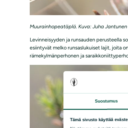
Muurainhopeatäplä. Kuva: Juha Jantunen
Levinneisyyden ja runsauden perusteella 
esiintyvät melko runsaslukuiset lajit, joit
rämekylmänperhonen ja saraikkoniittyperh
Suostumus
Tämä sivusto käyttää eväste