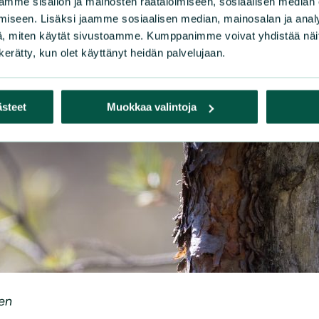
mme sisällön ja mainosten räätälöimiseen, sosiaalisen median
iseen. Lisäksi jaamme sosiaalisen median, mainosalan ja analy
, miten käytät sivustoamme. Kumppanimme voivat yhdistää näitä t
n kerätty, kun olet käyttänyt heidän palvelujaan.
ästeet
Muokkaa valintoja
en