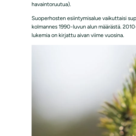
havaintoruutua).
Suoperhosten esiintymisalue vaikuttaisi sup
kolmannes 1990-luvun alun määrästä. 2010-l
lukemia on kirjattu aivan viime vuosina.