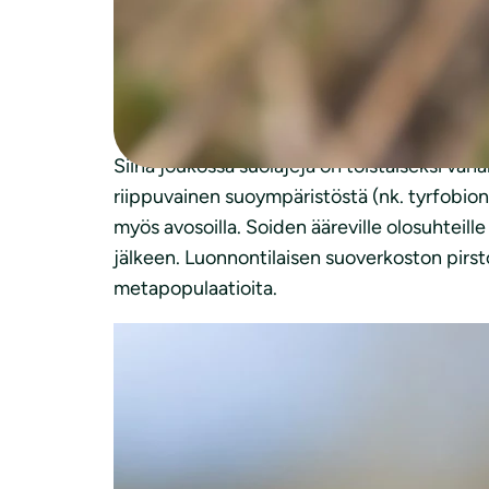
Suomesta tunnetaan noin 120 päiväperhoslaji
perhosia on suhteellisen helppo havainnoida
päiväperhoslajeistamme (41 %) arvioitiin uha
Siinä joukossa suolajeja on toistaiseksi vähä
riippuvainen suoympäristöstä (nk. tyrfobionti
myös avosoilla. Soiden ääreville olosuhteill
jälkeen. Luonnontilaisen suoverkoston pirsto
metapopulaatioita.