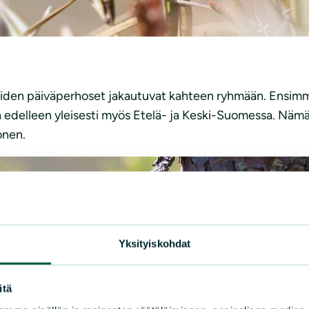
soiden päiväperhoset jakautuvat kahteen ryhmään. Ensim
a on edelleen yleisesti myös Etelä- ja Keski-Suomessa. N
onen.
Yksityiskohdat
itä