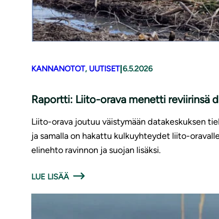
|
KANNANOTOT
, 
UUTISET
6.5.2026
Raportti: Liito-orava menetti reviirinsä
Liito-orava joutuu väistymään datakeskuksen tielt
ja samalla on hakattu kulkuyhteydet liito-oravalle
elinehto ravinnon ja suojan lisäksi.
LUE LISÄÄ