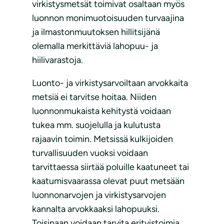
virkistysmetsät toimivat osaltaan myös
luonnon monimuotoisuuden turvaajina
ja ilmastonmuutoksen hillitsijänä
olemalla merkittäviä lahopuu- ja
hiilivarastoja.
Luonto- ja virkistysarvoiltaan arvokkaita
metsiä ei tarvitse hoitaa. Niiden
luonnonmukaista kehitystä voidaan
tukea mm. suojelulla ja kulutusta
rajaavin toimin. Metsissä kulkijoiden
turvallisuuden vuoksi voidaan
tarvittaessa siirtää poluille kaatuneet tai
kaatumisvaarassa olevat puut metsään
luonnonarvojen ja virkistysarvojen
kannalta arvokkaaksi lahopuuksi.
Toisinaan voidaan tarvita erityistoimia