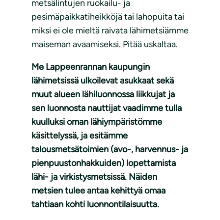
metsälintujen ruokailu- ja
pesimäpaikkatiheikköjä tai lahopuita tai
miksi ei ole mieltä raivata lähimetsiämme
maiseman avaamiseksi. Pitää uskaltaa.
Me Lappeenrannan kaupungin
lähimetsissä ulkoilevat asukkaat sekä
muut alueen lähiluonnossa liikkujat ja
sen luonnosta nauttijat vaadimme tulla
kuulluksi oman lähiympäristömme
käsittelyssä, ja esitämme
talousmetsätoimien (avo-, harvennus- ja
pienpuustonhakkuiden) lopettamista
lähi- ja virkistysmetsissä. Näiden
metsien tulee antaa kehittyä omaa
tahtiaan kohti luonnontilaisuutta.