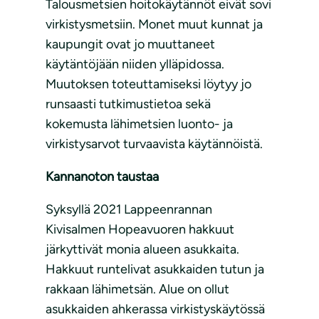
Talousmetsien hoitokäytännöt eivät sovi
virkistysmetsiin. Monet muut kunnat ja
kaupungit ovat jo muuttaneet
käytäntöjään niiden ylläpidossa.
Muutoksen toteuttamiseksi löytyy jo
runsaasti tutkimustietoa sekä
kokemusta lähimetsien luonto- ja
virkistysarvot turvaavista käytännöistä.
Kannanoton taustaa
Syksyllä 2021 Lappeenrannan
Kivisalmen Hopeavuoren hakkuut
järkyttivät monia alueen asukkaita.
Hakkuut runtelivat asukkaiden tutun ja
rakkaan lähimetsän. Alue on ollut
asukkaiden ahkerassa virkistyskäytössä