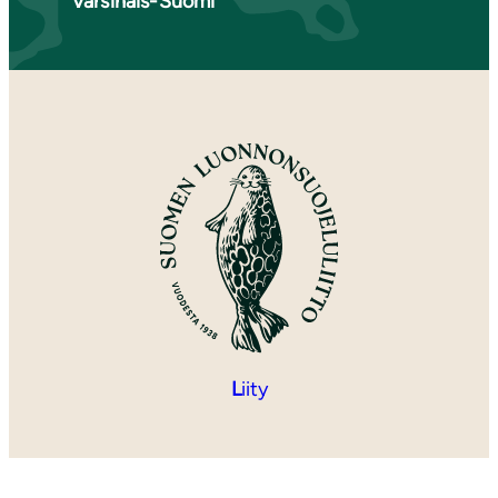
Varsinais-Suomi
L
iity