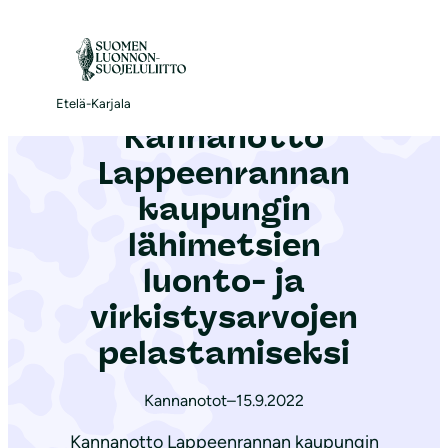
S
i
Etusivu
|
Ajankohtaista
|
Kannanotto Lappeenrannan kaupungin lähimetsien luonto- ja virkistysarvojen pelastamiseksi
i
r
Etelä-Karjala
Kannanotto
r
y
Lappeenrannan
s
kaupungin
i
lähimetsien
s
ä
luonto- ja
l
virkistysarvojen
t
pelastamiseksi
ö
ö
Kannanotot
–
15.9.2022
n
Kannanotto Lappeenrannan kaupungin