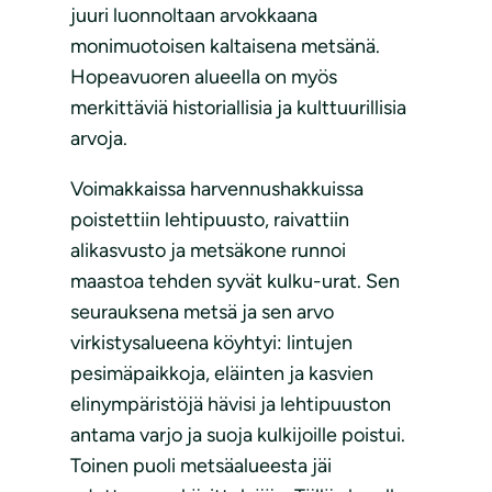
juuri luonnoltaan arvokkaana
monimuotoisen kaltaisena metsänä.
Hopeavuoren alueella on myös
merkittäviä historiallisia ja kulttuurillisia
arvoja.
Voimakkaissa harvennushakkuissa
poistettiin lehtipuusto, raivattiin
alikasvusto ja metsäkone runnoi
maastoa tehden syvät kulku-urat. Sen
seurauksena metsä ja sen arvo
virkistysalueena köyhtyi: lintujen
pesimäpaikkoja, eläinten ja kasvien
elinympäristöjä hävisi ja lehtipuuston
antama varjo ja suoja kulkijoille poistui.
Toinen puoli metsäalueesta jäi