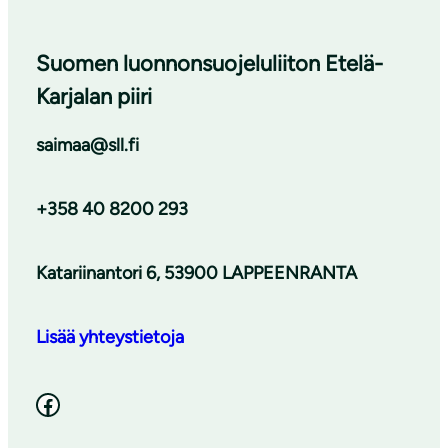
Suomen luonnonsuojeluliiton Etelä-
Karjalan piiri
saimaa@sll.fi
+358 40 8200 293
Katariinantori 6, 53900 LAPPEENRANTA
Lisää yhteystietoja
Facebook