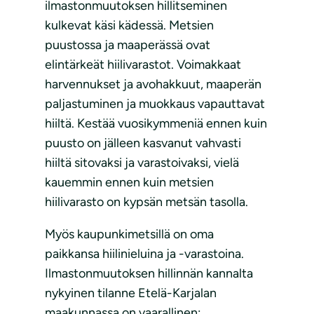
ilmastonmuutoksen hillitseminen
kulkevat käsi kädessä. Metsien
puustossa ja maaperässä ovat
elintärkeät hiilivarastot. Voimakkaat
harvennukset ja avohakkuut, maaperän
paljastuminen ja muokkaus vapauttavat
hiiltä. Kestää vuosikymmeniä ennen kuin
puusto on jälleen kasvanut vahvasti
hiiltä sitovaksi ja varastoivaksi, vielä
kauemmin ennen kuin metsien
hiilivarasto on kypsän metsän tasolla.
Myös kaupunkimetsillä on oma
paikkansa hiilinieluina ja -varastoina.
Ilmastonmuutoksen hillinnän kannalta
nykyinen tilanne Etelä-Karjalan
maakunnassa on vaarallinen: