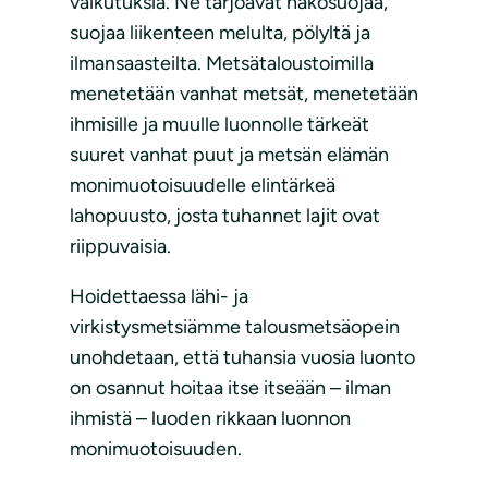
vaikutuksia. Ne tarjoavat näkösuojaa,
suojaa liikenteen melulta, pölyltä ja
ilmansaasteilta. Metsätaloustoimilla
menetetään vanhat metsät, menetetään
ihmisille ja muulle luonnolle tärkeät
suuret vanhat puut ja metsän elämän
monimuotoisuudelle elintärkeä
lahopuusto, josta tuhannet lajit ovat
riippuvaisia.
Hoidettaessa lähi- ja
virkistysmetsiämme talousmetsäopein
unohdetaan, että tuhansia vuosia luonto
on osannut hoitaa itse itseään – ilman
ihmistä – luoden rikkaan luonnon
monimuotoisuuden.