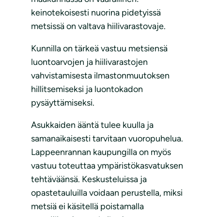
keinotekoisesti nuorina pidetyissä
metsissä on valtava hiilivarastovaje.
Kunnilla on tärkeä vastuu metsiensä
luontoarvojen ja hiilivarastojen
vahvistamisesta ilmastonmuutoksen
hillitsemiseksi ja luontokadon
pysäyttämiseksi.
Asukkaiden ääntä tulee kuulla ja
samanaikaisesti tarvitaan vuoropuhelua.
Lappeenrannan kaupungilla on myös
vastuu toteuttaa ympäristökasvatuksen
tehtäväänsä. Keskusteluissa ja
opastetauluilla voidaan perustella, miksi
metsiä ei käsitellä poistamalla