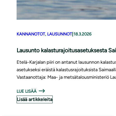
|
KANNANOTOT
, 
LAUSUNNOT
18.3.2026
Lausunto kalasturajoitusasetuksesta Sa
Etelä-Karjalan piiri on antanut lausunnon kalast
asetukseksi eräistä kalastusrajoituksista Saim
Vastaanottaja: Maa- ja metsätalousministeriö La
LUE LISÄÄ
Lisää artikkeleita