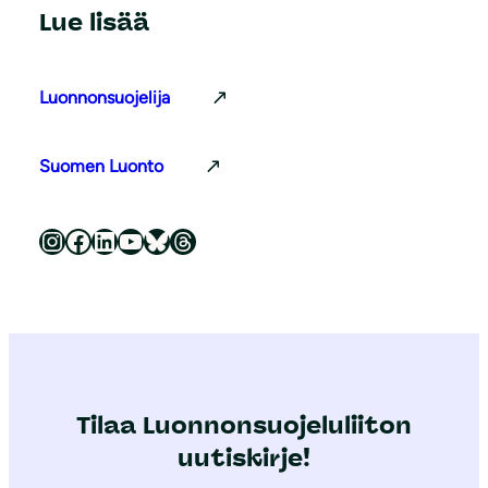
Lue lisää
Luonnonsuojelija
Suomen Luonto
Luonnonsuojeluliitto Instagramissa
Luonnonsuojeluliitto Facebookissa
Luonnonsuojeluliitto LinkedInissä
Luonnonsuojeluliiton YouTube-kanava
Luonnonsuojeluliitto Blueskyssa
Luonnonsuojeluliitto Threadsissa
Tilaa Luonnonsuojeluliiton
uutiskirje!