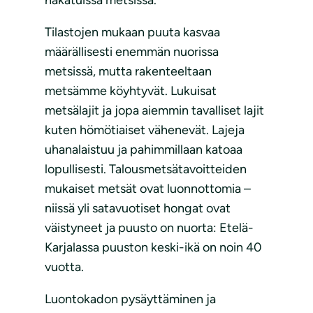
hakatuissa metsissä.
Tilastojen mukaan puuta kasvaa
määrällisesti enemmän nuorissa
metsissä, mutta rakenteeltaan
metsämme köyhtyvät. Lukuisat
metsälajit ja jopa aiemmin tavalliset lajit
kuten hömötiaiset vähenevät. Lajeja
uhanalaistuu ja pahimmillaan katoaa
lopullisesti. Talousmetsätavoitteiden
mukaiset metsät ovat luonnottomia –
niissä yli satavuotiset hongat ovat
väistyneet ja puusto on nuorta: Etelä-
Karjalassa puuston keski-ikä on noin 40
vuotta.
Luontokadon pysäyttäminen ja