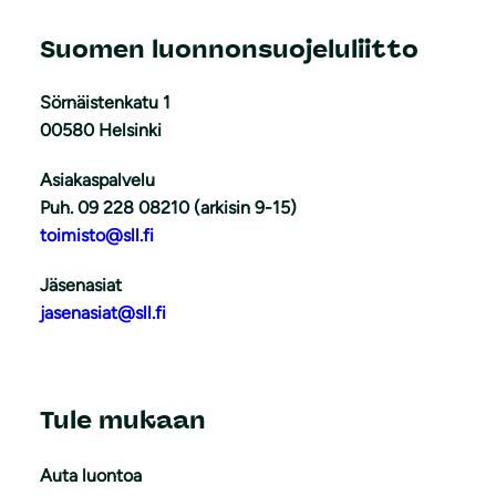
Suomen luonnonsuojeluliitto
Sörnäistenkatu 1
00580 Helsinki
Asiakaspalvelu
Puh. 09 228 08210 (arkisin 9-15)
toimisto@sll.fi
Jäsenasiat
jasenasiat@sll.fi
Tule mukaan
Auta luontoa