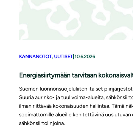
|
KANNANOTOT
, 
UUTISET
10.6.2026
Energiasiirtymään tarvitaan kokonaisva
Suomen luonnonsuojeluliiton itäiset piirijärjest
Suuria aurinko- ja tuulivoima-alueita, sähkönsii
ilman riittävää kokonaisuuden hallintaa. Tämä 
sopimattomille alueille kehitettävinä uusiutuvan
sähkönsiirtolinjoina.