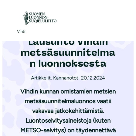
S
i
Etusivu
|
Ajankohtaista
|
Lausunto Vihdin metsäsuunnitelman luonnoksesta
i
r
Vihti
Lausunto Vihdin
r
y
metsäsuunnitelma
s
n luonnoksesta
i
s
Artikkelit
,
Kannanotot
–
20.12.2024
ä
Vihdin kunnan omistamien metsien
l
t
metsäsuunnitelmaluonnos vaatii
ö
vakavaa jatkokehittämistä.
ö
Luontoselvitysaineistoja (kuten
n
METSO-selvitys) on täydennettävä