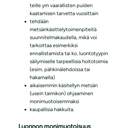
teille ym vaarallisten puiden
kaatamisen tarvetta vuosittain
tehdään
metsänkäsittelytoimenpiteitä
suunnitelmakaudella, mikä voi
tarkoittaa esimerkiksi
ennallistamista tai ko. luontotyypin
säilymiselle tarpeellisia hoitotoimia
(esim. pähkinälehdoissa tai
hakamailla)
aikaisemmin käsitellyn metsän
(usein taimikon) ohjaaminen
monimuotoisemmaksi
kaupallisia hakkuita.
Luonnon monimuotoisuus