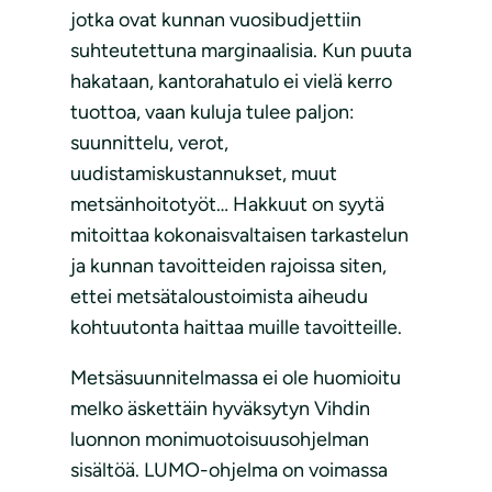
jotka ovat kunnan vuosibudjettiin
suhteutettuna marginaalisia. Kun puuta
hakataan, kantorahatulo ei vielä kerro
tuottoa, vaan kuluja tulee paljon:
suunnittelu, verot,
uudistamiskustannukset, muut
metsänhoitotyöt… Hakkuut on syytä
mitoittaa kokonaisvaltaisen tarkastelun
ja kunnan tavoitteiden rajoissa siten,
ettei metsätaloustoimista aiheudu
kohtuutonta haittaa muille tavoitteille.
Metsäsuunnitelmassa ei ole huomioitu
melko äskettäin hyväksytyn Vihdin
luonnon monimuotoisuusohjelman
sisältöä. LUMO-ohjelma on voimassa