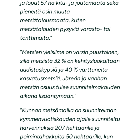
ja loput 57 ha kitu- ja joutomaata sekä
pieneltä osin muuta
metsätalousmaata, kuten
metsätalouden pysyviä varasto- tai
tonttimaita.
”
“
Metsien yleisilme on varsin puustoinen,
sillä metsistä 32 % on kehitysluokaltaan
uudistuskypsiä ja 40 % varttuneita
kasvatusmetsiä. Järeän ja vanhan
metsän osuus tulee suunnitelmakauden
aikana lisääntymään.
”
“
Kunnan metsämailla on suunnitelman
kymmenvuotiskauden ajalle suunniteltu
harvennuksia 207 hehtaarille ja
poimintahakkuita 50 hehtaarille, kun