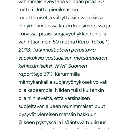
vähimmäisleveytenä voidaan pitää 30
metriä. Jotta pienilmaston
muuttumiselta vältyttäisiin varjoisissa
elinympäristöissä kuten kuusimetsissä ja
korvissa, pitäisi suojavyöhykkeiden olla
vähintään noin 50 metriä (
Keto-Tokoi, P.
2018: Tutkimustietoon perustuvia
suosituksia vastuullisen metsänhoidon
kehittämiseksi. WWF Suomen
raportteja 37
.). Karummilla
mäntykankailla suojavyöhykkeet voivat
olla kapeampia. Niiden tulisi kuitenkin
olla niin leveitä, että varsinaisen
suojeltavan alueen reunimmaiset puut
pysyvät viereisen metsän hakkuun
jälkeen pystyssä ja lisääntyvä tuulisuus