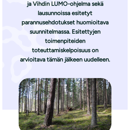
ja Vihdin LUMO-ohjelma sekä
lausunnoissa esitetyt
parannusehdotukset huomioitava
suunnitelmassa. Esitettyjen
toimenpiteiden
toteuttamiskelpoisuus on
arvioitava tämän jälkeen uudelleen.