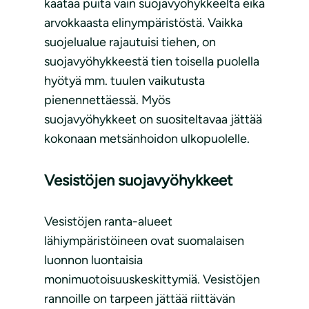
kaataa puita vain suojavyöhykkeeltä eikä
arvokkaasta elinympäristöstä. Vaikka
suojelualue rajautuisi tiehen, on
suojavyöhykkeestä tien toisella puolella
hyötyä mm. tuulen vaikutusta
pienennettäessä. Myös
suojavyöhykkeet on suositeltavaa jättää
kokonaan metsänhoidon ulkopuolelle.
Vesistöjen suojavyöhykkeet
Vesistöjen ranta-alueet
lähiympäristöineen ovat suomalaisen
luonnon luontaisia
monimuotoisuuskeskittymiä. Vesistöjen
rannoille on tarpeen jättää riittävän