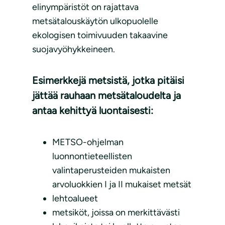
elinympäristöt on rajattava
metsätalouskäytön ulkopuolelle
ekologisen toimivuuden takaavine
suojavyöhykkeineen.
Esimerkkejä metsistä, jotka pitäisi
jättää rauhaan metsätaloudelta ja
antaa kehittyä luontaisesti:
METSO-ohjelman
luonnontieteellisten
valintaperusteiden mukaisten
arvoluokkien I ja II mukaiset metsät
lehtoalueet
metsiköt, joissa on merkittävästi