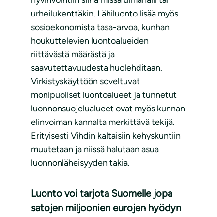
hyvinvointiin siinä missä uimahalli tai
urheilukenttäkin. Lähiluonto lisää myös
sosioekonomista tasa-arvoa, kunhan
houkuttelevien luontoalueiden
riittävästä määrästä ja
saavutettavuudesta huolehditaan.
Virkistyskäyttöön soveltuvat
monipuoliset luontoalueet ja tunnetut
luonnonsuojelualueet ovat myös kunnan
elinvoiman kannalta merkittävä tekijä.
Erityisesti Vihdin kaltaisiin kehyskuntiin
muutetaan ja niissä halutaan asua
luonnonläheisyyden takia.
Luonto voi tarjota Suomelle jopa
satojen miljoonien eurojen hyödyn