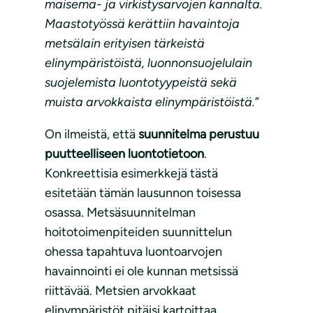
maisema- ja virkistysarvojen kannalta.
Maastotyössä kerättiin havaintoja
metsälain erityisen tärkeistä
elinympäristöistä, luonnonsuojelulain
suojelemista luontotyypeistä sekä
muista arvokkaista elinympäristöistä.
”
On ilmeistä, että
suunnitelma perustuu
puutteelliseen luontotietoon
.
Konkreettisia esimerkkejä tästä
esitetään tämän lausunnon toisessa
osassa. Metsäsuunnitelman
hoitotoimenpiteiden suunnittelun
ohessa tapahtuva luontoarvojen
havainnointi ei ole kunnan metsissä
riittävää. Metsien arvokkaat
elinympäristöt pitäisi kartoittaa