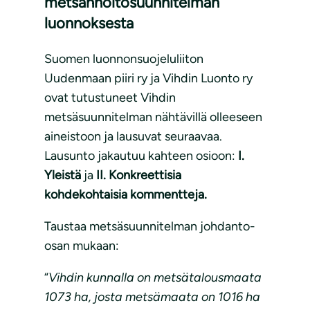
metsänhoitosuunnitelman
luonnoksesta
Suomen luonnonsuojeluliiton
Uudenmaan piiri ry ja Vihdin Luonto ry
ovat tutustuneet Vihdin
metsäsuunnitelman nähtävillä olleeseen
aineistoon ja lausuvat seuraavaa.
Lausunto jakautuu kahteen osioon:
I.
Yleistä
ja
II. Konkreettisia
kohdekohtaisia kommentteja.
Taustaa metsäsuunnitelman johdanto-
osan mukaan:
“
Vihdin kunnalla on metsätalousmaata
1073 ha, josta metsämaata on 1016 ha