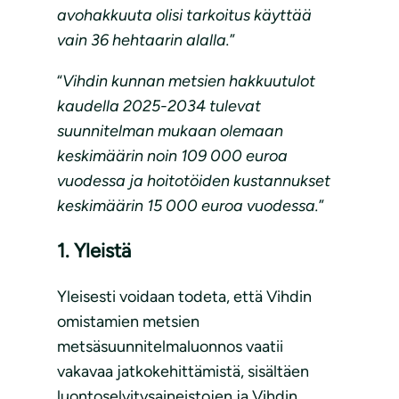
avohakkuuta olisi tarkoitus käyttää
vain 36 hehtaarin alalla.
”
“
Vihdin kunnan metsien hakkuutulot
kaudella 2025-2034 tulevat
suunnitelman mukaan olemaan
keskimäärin noin 109 000 euroa
vuodessa ja hoitotöiden kustannukset
keskimäärin 15 000 euroa vuodessa.
”
1. Yleistä
Yleisesti voidaan todeta, että Vihdin
omistamien metsien
metsäsuunnitelmaluonnos vaatii
vakavaa jatkokehittämistä, sisältäen
luontoselvitysaineistojen ja Vihdin