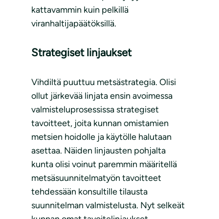
kattavammin kuin pelkillä
viranhaltijapäätöksillä.
Strategiset linjaukset
Vihdiltä puuttuu metsästrategia. Olisi
ollut järkevää linjata ensin avoimessa
valmisteluprosessissa strategiset
tavoitteet, joita kunnan omistamien
metsien hoidolle ja käytölle halutaan
asettaa. Näiden linjausten pohjalta
kunta olisi voinut paremmin määritellä
metsäsuunnitelmatyön tavoitteet
tehdessään konsultille tilausta
suunnitelman valmistelusta. Nyt selkeät
kunnan omat tavoitelinjaukset