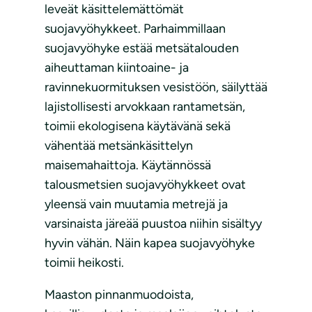
leveät käsittelemättömät
suojavyöhykkeet. Parhaimmillaan
suojavyöhyke estää metsätalouden
aiheuttaman kiintoaine- ja
ravinnekuormituksen vesistöön, säilyttää
lajistollisesti arvokkaan rantametsän,
toimii ekologisena käytävänä sekä
vähentää metsänkäsittelyn
maisemahaittoja. Käytännössä
talousmetsien suojavyöhykkeet ovat
yleensä vain muutamia metrejä ja
varsinaista järeää puustoa niihin sisältyy
hyvin vähän. Näin kapea suojavyöhyke
toimii heikosti.
Maaston pinnanmuodoista,