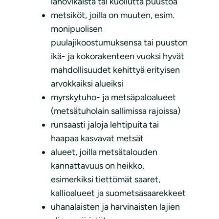
lahovikaista tai kuollutta puustoa
metsiköt, joilla on muuten, esim.
monipuolisen
puulajikoostumuksensa tai puuston
ikä- ja kokorakenteen vuoksi hyvät
mahdollisuudet kehittyä erityisen
arvokkaiksi alueiksi
myrskytuho- ja metsäpaloalueet
(metsätuholain sallimissa rajoissa)
runsaasti jaloja lehtipuita tai
haapaa kasvavat metsät
alueet, joilla metsätalouden
kannattavuus on heikko,
esimerkiksi tiettömät saaret,
kallioalueet ja suometsäsaarekkeet
uhanalaisten ja harvinaisten lajien