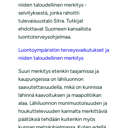
niiden taloudellinen merkitys -
selvityksestä, jonka rahoitti
tulevaisuustalo Sitra. Tutkijat
ehdottavat Suomeen kansallista
luontoterveysohjelmaa.
Luontoympäristön terveysvaikutukset ja
niiden taloudellinen merkitys
Suuri merkitys etenkin taajamissa ja
kaupungeissa on lähiluonnon
saavutettavuudella, mikä on kunnissa
lähinnä kaavoituksen ja maapolitiikan
alaa. Lähiluonnon monimuotoisuuden ja
houkuttelevuuden kannalta merkittäviä
päätöksiä tehdään kuitenkin myös
kunnan metsäohjelmassa. Kuten edellä