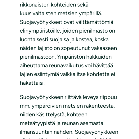
rikkonaisten kohteiden sekä
kuusivaltaisten metsien ympärillä.
Suojavyöhykkeet ovat välttämättömiä
elinympäristöille, joiden pienilmasto on
luontaisesti suojaisa ja kostea, koska
näiden lajisto on sopeutunut vakaaseen
pienilmastoon. Ympäristön hakkuiden
aiheuttama reunavaikutus voi hävittää
lajien esiintymiä vaikka itse kohdetta ei
hakattaisi.
Suojavyöhykkeen riittävä leveys riippuu
mm. ympäröivien metsien rakenteesta,
niiden käsittelystä, kohteen
metsätyypistä ja reunan asemasta
ilmansuuntiin nähden. Suojavyöhykkeen