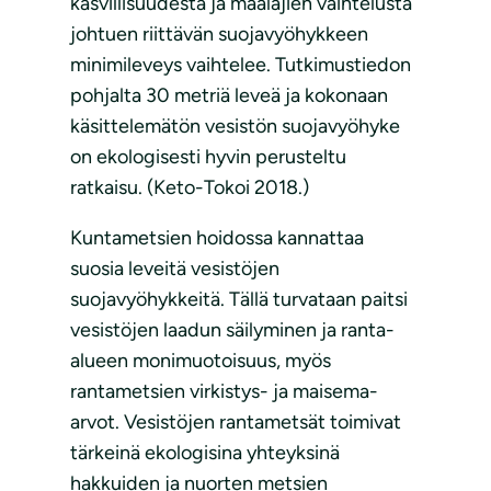
kasvillisuudesta ja maalajien vaihtelusta
johtuen riittävän suojavyöhykkeen
minimileveys vaihtelee. Tutkimustiedon
pohjalta 30 metriä leveä ja kokonaan
käsittelemätön vesistön suojavyöhyke
on ekologisesti hyvin perusteltu
ratkaisu. (Keto-Tokoi 2018.)
Kuntametsien hoidossa kannattaa
suosia leveitä vesistöjen
suojavyöhykkeitä. Tällä turvataan paitsi
vesistöjen laadun säilyminen ja ranta-
alueen monimuotoisuus, myös
rantametsien virkistys- ja maisema-
arvot. Vesistöjen rantametsät toimivat
tärkeinä ekologisina yhteyksinä
hakkuiden ja nuorten metsien