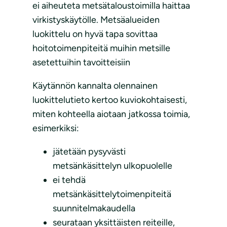
ei aiheuteta metsätaloustoimilla haittaa
virkistyskäytölle. Metsäalueiden
luokittelu on hyvä tapa sovittaa
hoitotoimenpiteitä muihin metsille
asetettuihin tavoitteisiin
Käytännön kannalta olennainen
luokittelutieto kertoo kuviokohtaisesti,
miten kohteella aiotaan jatkossa toimia,
esimerkiksi:
jätetään pysyvästi
metsänkäsittelyn ulkopuolelle
ei tehdä
metsänkäsittelytoimenpiteitä
suunnitelmakaudella
seurataan yksittäisten reiteille,