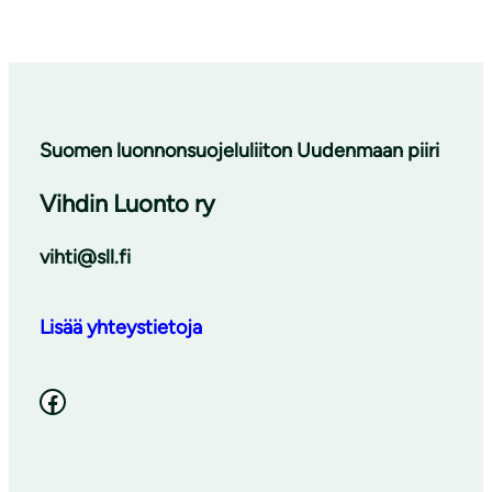
Suomen luonnonsuojeluliiton Uudenmaan piiri
Vihdin Luonto ry
vihti@sll.fi
Lisää yhteystietoja
Facebook