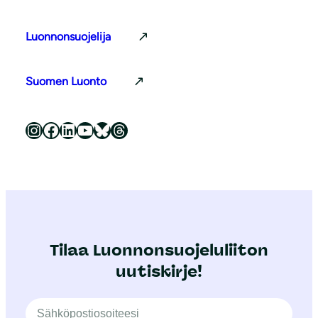
Luonnonsuojelija
Suomen Luonto
Luonnonsuojeluliitto Instagramissa
Luonnonsuojeluliitto Facebookissa
Luonnonsuojeluliitto LinkedInissä
Luonnonsuojeluliiton YouTube-kanava
Luonnonsuojeluliitto Blueskyssa
Luonnonsuojeluliitto Threadsissa
Tilaa Luonnonsuojeluliiton
uutiskirje!