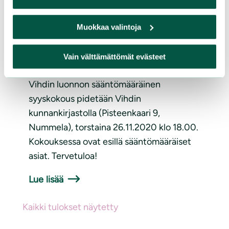
Muokkaa valintoja
ARTIKKELIT
|
11.11.2020
Syyskokous 26.11.2020
Vain välttämättömät evästeet
Vihdin luonnon sääntömääräinen
syyskokous pidetään Vihdin
kunnankirjastolla (Pisteenkaari 9,
Nummela), torstaina 26.11.2020 klo 18.00.
Kokouksessa ovat esillä sääntömääräiset
asiat. Tervetuloa!
Lue lisää
Kaikki tulokset näytetty