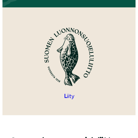
L
iity