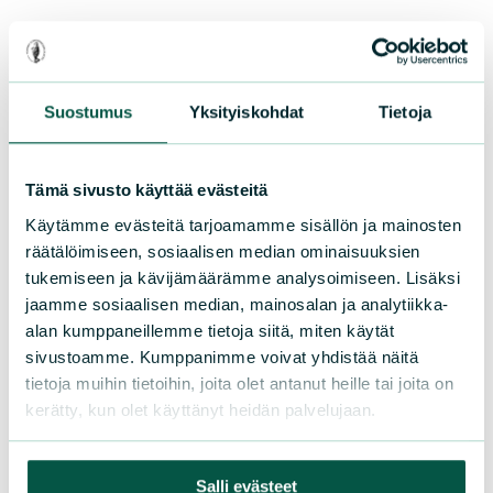
Tervetuloa Vihdin Luonto ry:n
kevätkokoukseen tiistaina 23.4. klo 18.15
Vihdin lukiolle osoitteeseen
Suostumus
Yksityiskohdat
Tietoja
Hiidenvedentie 3, 03100 Nummela
(sisäänkäynti ovesta 2). Ennen kokousta,
Tämä sivusto käyttää evästeitä
klo 17-18, vieraanamme on runoilija Heli
Käytämme evästeitä tarjoamamme sisällön ja mainosten
Laaksonen ja pääsemme kuulemaan
räätälöimiseen, sosiaalisen median ominaisuuksien
ihanaa luonto- ja runopulputusta.
tukemiseen ja kävijämäärämme analysoimiseen. Lisäksi
jaamme sosiaalisen median, mainosalan ja analytiikka-
Lue lisää
alan kumppaneillemme tietoja siitä, miten käytät
sivustoamme. Kumppanimme voivat yhdistää näitä
tietoja muihin tietoihin, joita olet antanut heille tai joita on
kerätty, kun olet käyttänyt heidän palvelujaan.
Salli evästeet