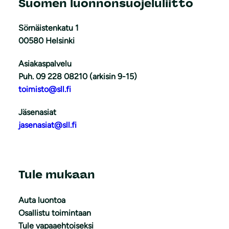
Suomen luonnonsuojeluliitto
Sörnäistenkatu 1
00580 Helsinki
Asiakaspalvelu
Puh. 09 228 08210 (arkisin 9-15)
toimisto@sll.fi
Jäsenasiat
jasenasiat@sll.fi
Tule mukaan
Auta luontoa
Osallistu toimintaan
Tule vapaaehtoiseksi