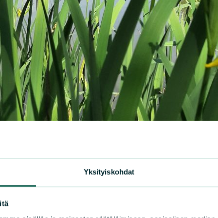
nmiekka (
Iris pseudacorus
), Suomen luonnonsuojeluliito
Yksityiskohdat
yhdistyksen järjestämältä retkeltä Sompion lammelle, jo
itä
ta
Leena ja Heikki Luoto.