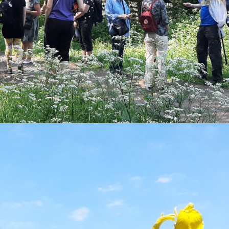
n tavoitteena on kasvituntemuksen ja -harrastuksen edi
tykset järjestivät Luonnonkukkien päivänä viitisentoist
ähitapahtuma tänä vuonna.
kukkien päivää on vietetty vuodesta 1988 lähtien. Ruotsis
004. Pohjoismaissa retkiä järjestetään Luonnonkukkien pä