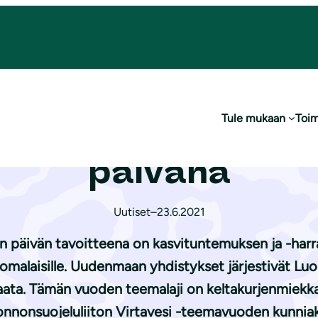
ina Luonnonkukkien päivänä
Tule mukaan
Toim
t aktiivisina Luo
päivänä
Uutiset
–
23.6.2021
 päivän tavoitteena on kasvituntemuksen ja -harr
alaisille. Uudenmaan yhdistykset järjestivät Luo
ta. Tämän vuoden teemalaji on keltakurjenmiekka
onnonsuojeluliiton Virtavesi -teemavuoden kunniak