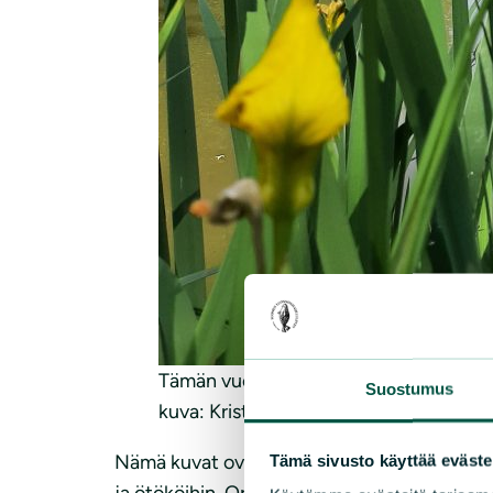
Tämän vuoden teemalaji on keltakurje
Suostumus
kuva: Kristiina Thessman
Nämä kuvat ovat Keravan ympäristönsuojelu
Tämä sivusto käyttää eväste
ja ötököihin. Oppaina toimi biologipariskun