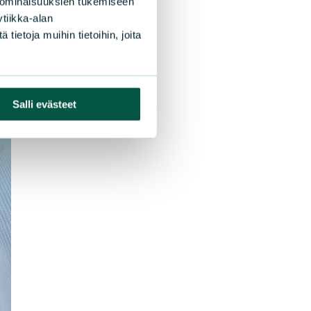
 ominaisuuksien tukemiseen
tiikka-alan
ietoja muihin tietoihin, joita
Salli evästeet