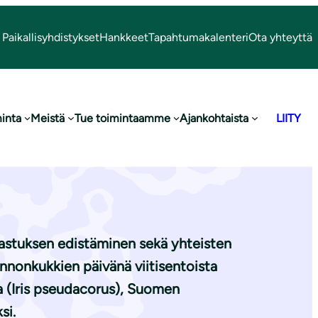
Paikallisyhdistykset
Hankkeet
Tapahtumakalenteri
Ota yhteyttä
inta
Meistä
Tue toimintaamme
Ajankohtaista
LIITY
nnonkukkien
astuksen edistäminen sekä yhteisten
nnonkukkien päivänä viitisentoista
 (Iris pseudacorus), Suomen
si.