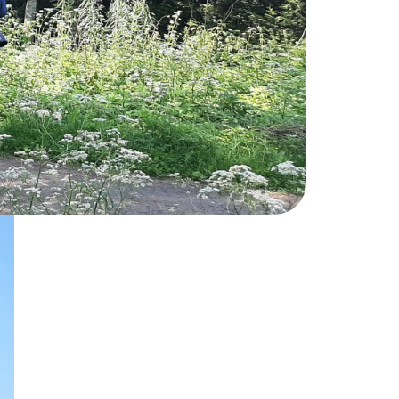
stäminen sekä yhteisten luontokokemusten
a tapahtumaa ympäri Uuttamaata. Monille
sa ja Norjassa päivä otettiin käyttöön
ivänä kaikkiaan noin 500 ja osallistujia on