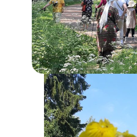
Yhteispohjoismaisen Luonnonkukkien päivä
tarjoaminen suomalaisille. Uudenmaan yhdis
yhdistyksille retki taisi olla ensimmäinen l
Päivän juuret ovat Tanskassa, jossa Luonnon
vuonna 2002, Suomessa 2003 ja Islannissa 2
yli 10 000.