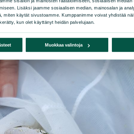
mme sisällön ja mainosten räätälöimiseen, sosiaalisen median
iseen. Lisäksi jaamme sosiaalisen median, mainosalan ja analy
, miten käytät sivustoamme. Kumppanimme voivat yhdistää näitä t
n kerätty, kun olet käyttänyt heidän palvelujaan.
ästeet
Muokkaa valintoja