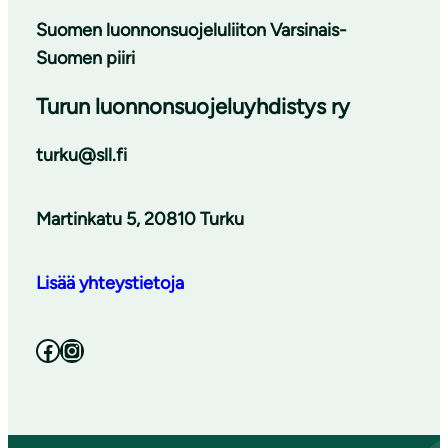
Suomen luonnonsuojeluliiton Varsinais-
Suomen piiri
Turun luonnonsuojeluyhdistys ry
turku@sll.fi
Martinkatu 5, 20810 Turku
Lisää yhteystietoja
Facebook
Instagram