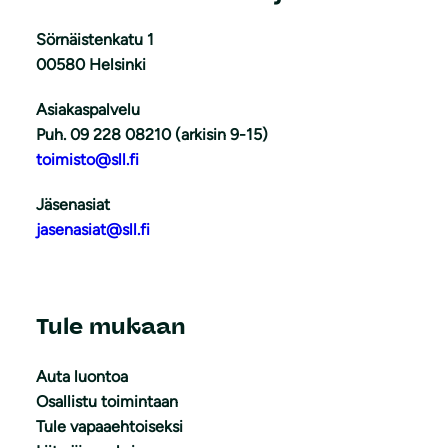
Sörnäistenkatu 1
00580 Helsinki
Asiakaspalvelu
Puh. 09 228 08210 (arkisin 9-15)
toimisto@sll.fi
Jäsenasiat
jasenasiat@sll.fi
Tule mukaan
Auta luontoa
Osallistu toimintaan
Tule vapaaehtoiseksi