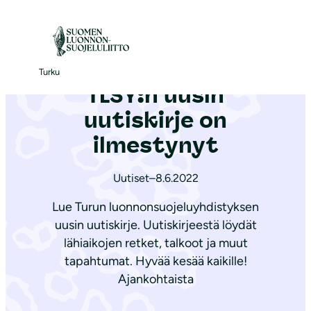
S
i
Etusivu
|
Ajankohtaista
|
TLSY:n uusin uutiskirje on ilmestynyt
i
r
Turku
TLSY:n uusin
r
y
uutiskirje on
s
ilmestynyt
i
s
Uutiset
–
8.6.2022
ä
Lue Turun luonnonsuojeluyhdistyksen
l
uusin uutiskirje. Uutiskirjeestä löydät
t
lähiaikojen retket, talkoot ja muut
ö
tapahtumat. Hyvää kesää kaikille!
ö
Ajankohtaista
n