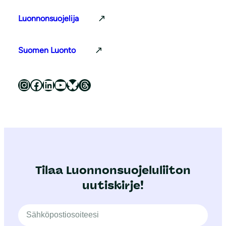
Luonnonsuojelija
Suomen Luonto
Luonnonsuojeluliitto Instagramissa
Luonnonsuojeluliitto Facebookissa
Luonnonsuojeluliitto LinkedInissä
Luonnonsuojeluliiton YouTube-kanava
Luonnonsuojeluliitto Blueskyssa
Luonnonsuojeluliitto Threadsissa
Tilaa Luonnonsuojeluliiton
uutiskirje!