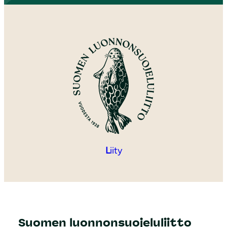
L
iity
Suomen luonnonsuojeluliitto