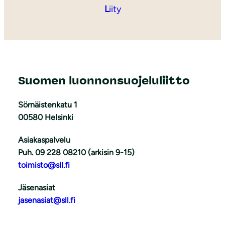
L
iity
Suomen luonnonsuojeluliitto
Sörnäistenkatu 1
00580 Helsinki
Asiakaspalvelu
Puh. 09 228 08210 (arkisin 9-15)
toimisto@sll.fi
Jäsenasiat
jasenasiat@sll.fi