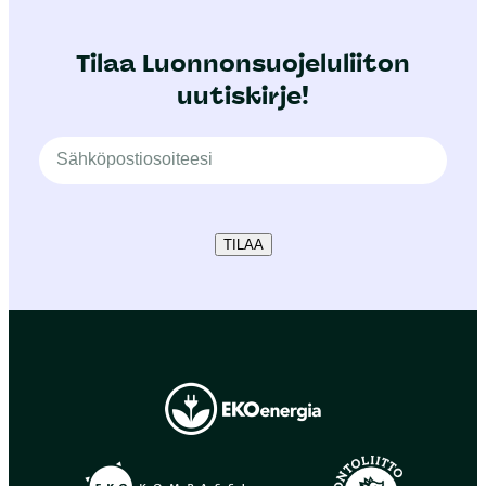
Tilaa Luonnonsuojeluliiton
uutiskirje!
TILAA