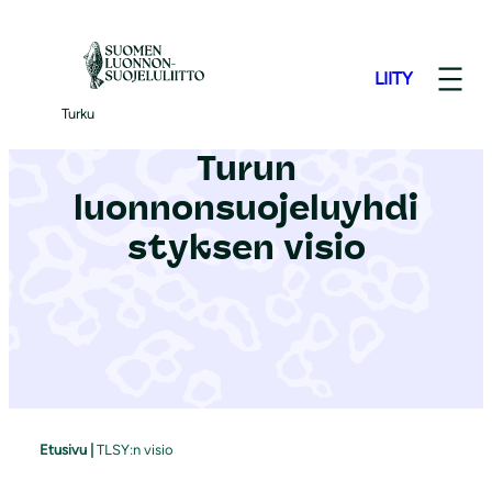
S
i
LIITY
i
r
Turku
r
Turun
y
luonnonsuojeluyhdi
s
i
styksen visio
s
ä
l
t
ö
ö
n
Etusivu
|
TLSY:n visio