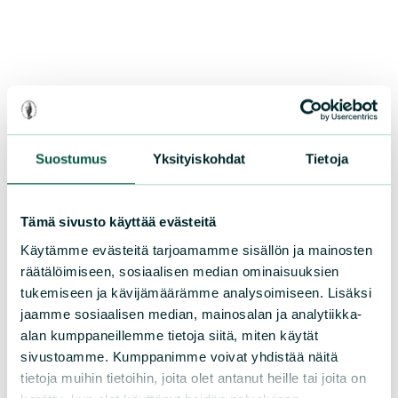
Suostumus
Yksityiskohdat
Tietoja
Suomen luonnonsuojeluliiton Varsinais-
Suomen piiri
Tämä sivusto käyttää evästeitä
Turun luonnonsuojeluyhdistys ry
Käytämme evästeitä tarjoamamme sisällön ja mainosten
räätälöimiseen, sosiaalisen median ominaisuuksien
turku@sll.fi
tukemiseen ja kävijämäärämme analysoimiseen. Lisäksi
jaamme sosiaalisen median, mainosalan ja analytiikka-
alan kumppaneillemme tietoja siitä, miten käytät
Martinkatu 5, 20810 Turku
sivustoamme. Kumppanimme voivat yhdistää näitä
tietoja muihin tietoihin, joita olet antanut heille tai joita on