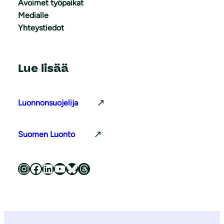
Avoimet työpaikat
Medialle
Yhteystiedot
Lue lisää
Luonnonsuojelija
Suomen Luonto
Luonnonsuojeluliitto Instagramissa
Luonnonsuojeluliitto Facebookissa
Luonnonsuojeluliitto LinkedInissä
Luonnonsuojeluliiton YouTube-kanava
Luonnonsuojeluliitto Blueskyssa
Luonnonsuojeluliitto Threadsissa