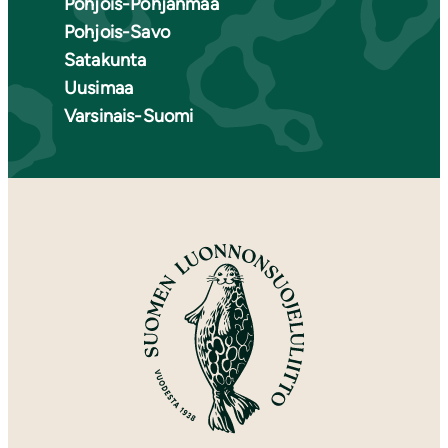
Pohjois-Pohjanmaa
Pohjois-Savo
Satakunta
Uusimaa
Varsinais-Suomi