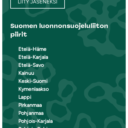
LIITY JÄSENEKSI
Suomen luonnonsuojeluliiton
piirit
Etelä-Häme
Etelä-Karjala
Etelä-Savo
Kainuu
Keski-Suomi
Kymenlaakso
Lappi
Pirkanmaa
Pohjanmaa
Pohjois-Karjala