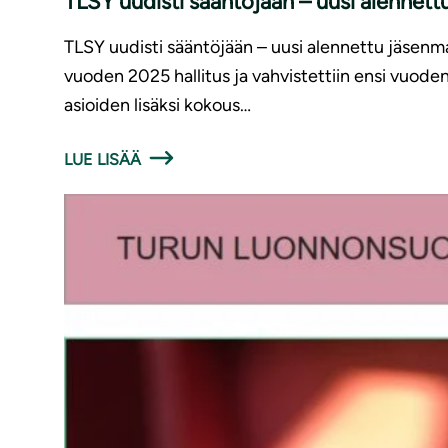
TLSY uudisti sääntöjään – uusi alennet
TLSY uudisti sääntöjään – uusi alennettu jäsenma
vuoden 2025 hallitus ja vahvistettiin ensi vuode
asioiden lisäksi kokous…
LUE LISÄÄ