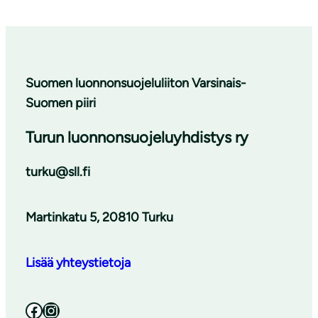
Suomen luonnonsuojeluliiton Varsinais-
Suomen piiri
Turun luonnonsuojeluyhdistys ry
turku@sll.fi
Martinkatu 5, 20810 Turku
Lisää yhteystietoja
Facebook
Instagram