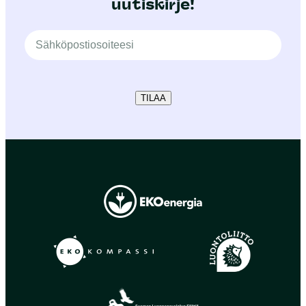
uutiskirje!
TILAA