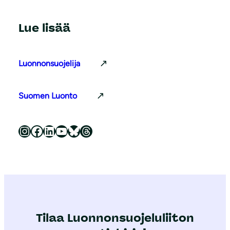
Lue lisää
Luonnonsuojelija
Suomen Luonto
Luonnonsuojeluliitto Instagramissa
Luonnonsuojeluliitto Facebookissa
Luonnonsuojeluliitto LinkedInissä
Luonnonsuojeluliiton YouTube-kanava
Luonnonsuojeluliitto Blueskyssa
Luonnonsuojeluliitto Threadsissa
Tilaa Luonnonsuojeluliiton