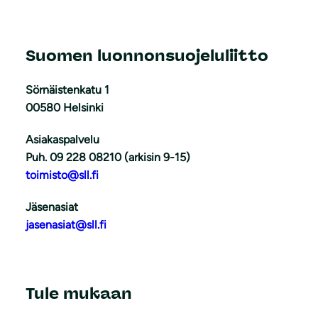
Suomen luonnonsuojeluliitto
Sörnäistenkatu 1
00580 Helsinki
Asiakaspalvelu
Puh. 09 228 08210 (arkisin 9-15)
toimisto@sll.fi
Jäsenasiat
jasenasiat@sll.fi
Tule mukaan