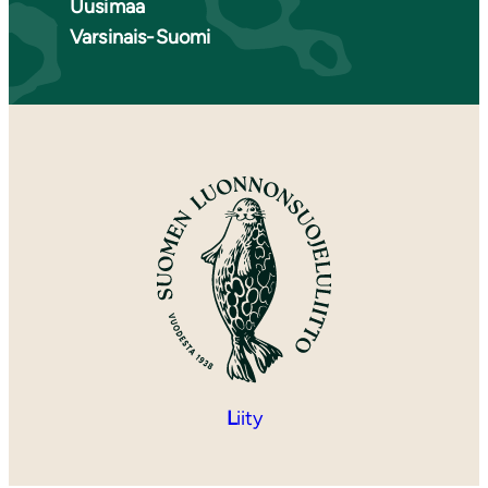
Uusimaa
Varsinais-Suomi
L
iity