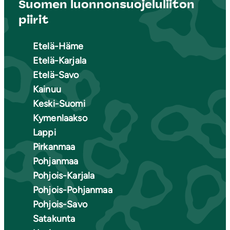
Suomen luonnonsuojeluliiton
piirit
Etelä-Häme
Etelä-Karjala
Etelä-Savo
Kainuu
Keski-Suomi
Kymenlaakso
Lappi
Pirkanmaa
Pohjanmaa
Pohjois-Karjala
Pohjois-Pohjanmaa
Pohjois-Savo
Satakunta