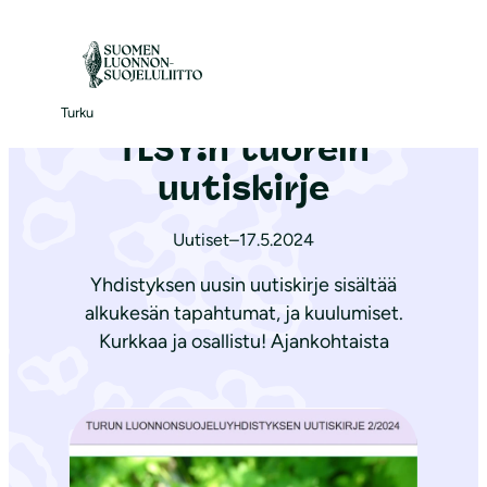
S
i
Etusivu
|
Ajankohtaista
|
TLSY:n tuorein uutiskirje
i
r
Turku
TLSY:n tuorein
r
y
uutiskirje
s
i
Uutiset
–
17.5.2024
s
Yhdistyksen uusin uutiskirje sisältää
ä
alkukesän tapahtumat, ja kuulumiset.
l
Kurkkaa ja osallistu! Ajankohtaista
t
ö
ö
n