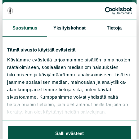
Paikallistoiminta
Suostumus
Yksityiskohdat
Tietoja
Osallistu tapahtumaan
Tule vapaaehtoiseksi
Tämä sivusto käyttää evästeitä
Liity jäseneksi
Käytämme evästeitä tarjoamamme sisällön ja mainosten
Piirit ja yhdistykset
räätälöimiseen, sosiaalisen median ominaisuuksien
tukemiseen ja kävijämäärämme analysoimiseen. Lisäksi
jaamme sosiaalisen median, mainosalan ja analytiikka-
LIITY JÄSENEKSI
alan kumppaneillemme tietoja siitä, miten käytät
sivustoamme. Kumppanimme voivat yhdistää näitä
tietoja muihin tietoihin, joita olet antanut heille tai joita on
Suomen luonnonsuojeluliiton
kerätty, kun olet käyttänyt heidän palvelujaan.
piirit
Salli evästeet
Etelä-Häme