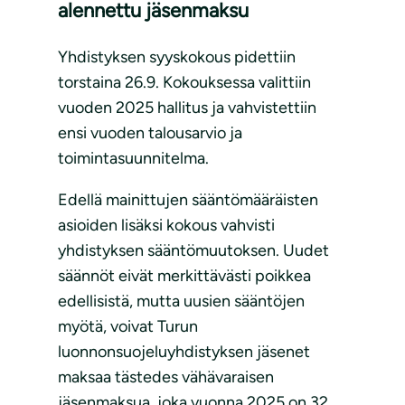
alennettu jäsenmaksu
Yhdistyksen syyskokous pidettiin
torstaina 26.9. Kokouksessa valittiin
vuoden 2025 hallitus ja vahvistettiin
ensi vuoden talousarvio ja
toimintasuunnitelma.
Edellä mainittujen sääntömääräisten
asioiden lisäksi kokous vahvisti
yhdistyksen sääntömuutoksen. Uudet
säännöt eivät merkittävästi poikkea
edellisistä, mutta uusien sääntöjen
myötä, voivat Turun
luonnonsuojeluyhdistyksen jäsenet
maksaa tästedes vähävaraisen
jäsenmaksua, joka vuonna 2025 on 32