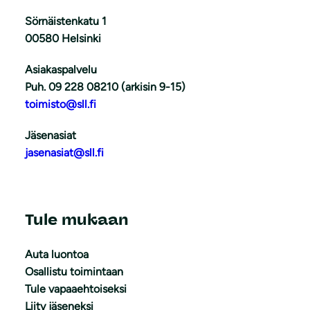
Sörnäistenkatu 1
00580 Helsinki
Asiakaspalvelu
Puh. 09 228 08210 (arkisin 9-15)
toimisto@sll.fi
Jäsenasiat
jasenasiat@sll.fi
Tule mukaan
Auta luontoa
Osallistu toimintaan
Tule vapaaehtoiseksi
Liity jäseneksi