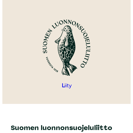
L
iity
Suomen luonnonsuojeluliitto