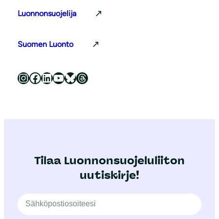
Luonnonsuojelija
Suomen Luonto
Luonnonsuojeluliitto Instagramissa
Luonnonsuojeluliitto Facebookissa
Luonnonsuojeluliitto LinkedInissä
Luonnonsuojeluliiton YouTube-kanava
Luonnonsuojeluliitto Blueskyssa
Luonnonsuojeluliitto Threadsissa
Tilaa Luonnonsuojeluliiton
uutiskirje!