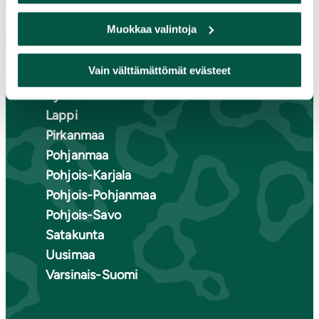
Etelä-Karjala
Muokkaa valintoja
Etelä-Savo
Kainuu
Vain välttämättömät evästeet
Keski-Suomi
Kymenlaakso
Lappi
Pirkanmaa
Pohjanmaa
Pohjois-Karjala
Pohjois-Pohjanmaa
Pohjois-Savo
Satakunta
Uusimaa
Varsinais-Suomi