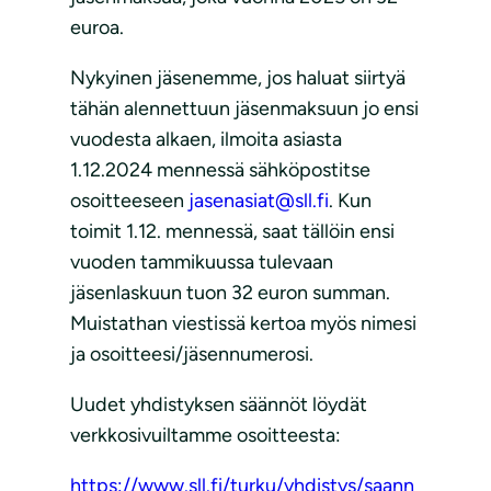
euroa.
Nykyinen jäsenemme, jos haluat siirtyä
tähän alennettuun jäsenmaksuun jo ensi
vuodesta alkaen, ilmoita asiasta
1.12.2024 mennessä sähköpostitse
osoitteeseen
jasenasiat@sll.fi
. Kun
toimit 1.12. mennessä, saat tällöin ensi
vuoden tammikuussa tulevaan
jäsenlaskuun tuon 32 euron summan.
Muistathan viestissä kertoa myös nimesi
ja osoitteesi/jäsennumerosi.
Uudet yhdistyksen säännöt löydät
verkkosivuiltamme osoitteesta:
https://www.sll.fi/turku/yhdistys/saann