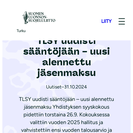
S
i
Etusivu
|
Ajankohtaista
|
TLSY uudisti sääntöjään – uusi alennettu jäsenmaksu
LIITY
i
r
Turku
TLSY uudisti
r
y
sääntöjään – uusi
s
alennettu
i
jäsenmaksu
s
ä
Uutiset
–
31.10.2024
l
t
TLSY uudisti sääntöjään – uusi alennettu
ö
jäsenmaksu Yhdistyksen syyskokous
ö
pidettiin torstaina 26.9. Kokouksessa
valittiin vuoden 2025 hallitus ja
n
vahvistettiin ensi vuoden talousarvio ja