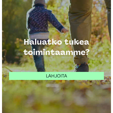
Haluatko tukea
toimintaamme?
LAHJOITA