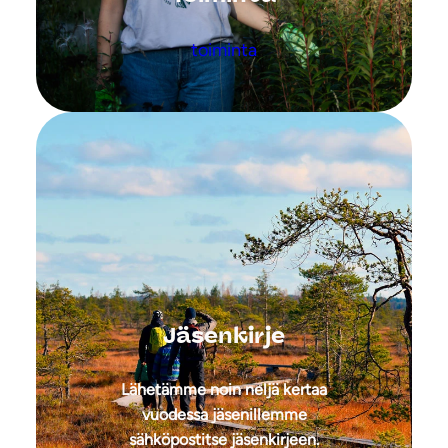
toiminta
Jäsenkirje
Lähetämme noin neljä kertaa
vuodessa jäsenillemme
sähköpostitse jäsenkirjeen.