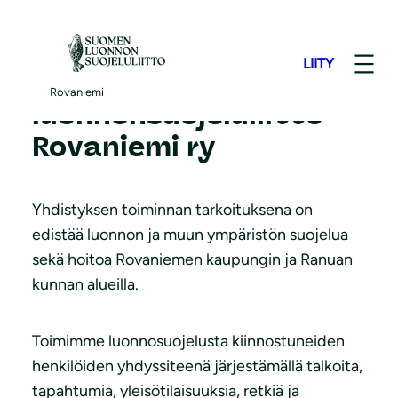
S
i
LIITY
i
Suomen
r
Rovaniemi
luonnonsuojeluliitto
r
Rovaniemi ry
y
s
i
Yhdistyksen toiminnan tarkoituksena on
s
edistää luonnon ja muun ympäristön suojelua
ä
sekä hoitoa Rovaniemen kaupungin ja Ranuan
l
kunnan alueilla.
t
ö
Toimimme luonnosuojelusta kiinnostuneiden
ö
henkilöiden yhdyssiteenä järjestämällä talkoita,
n
tapahtumia, yleisötilaisuuksia, retkiä ja