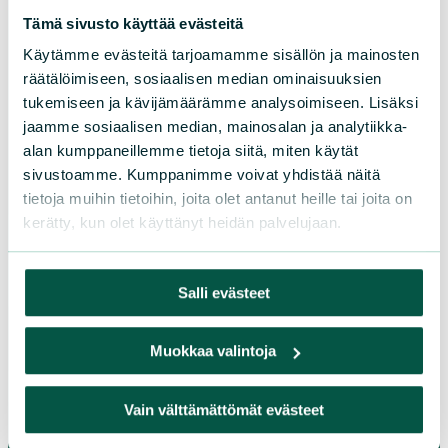
Tämä sivusto käyttää evästeitä
Paikallistoiminta
Käytämme evästeitä tarjoamamme sisällön ja mainosten
räätälöimiseen, sosiaalisen median ominaisuuksien
Osallistu tapahtumaan
tukemiseen ja kävijämäärämme analysoimiseen. Lisäksi
Tule vapaaehtoiseksi
jaamme sosiaalisen median, mainosalan ja analytiikka-
alan kumppaneillemme tietoja siitä, miten käytät
Liity jäseneksi
sivustoamme. Kumppanimme voivat yhdistää näitä
Piirit ja yhdistykset
tietoja muihin tietoihin, joita olet antanut heille tai joita on
kerätty, kun olet käyttänyt heidän palvelujaan.
LIITY JÄSENEKSI
Salli evästeet
Suomen luonnonsuojeluliiton
Muokkaa valintoja
piirit
Vain välttämättömät evästeet
Etelä-Häme