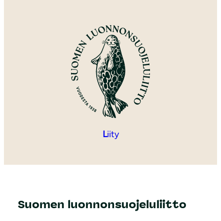
L
iity
Suomen luonnonsuojeluliitto