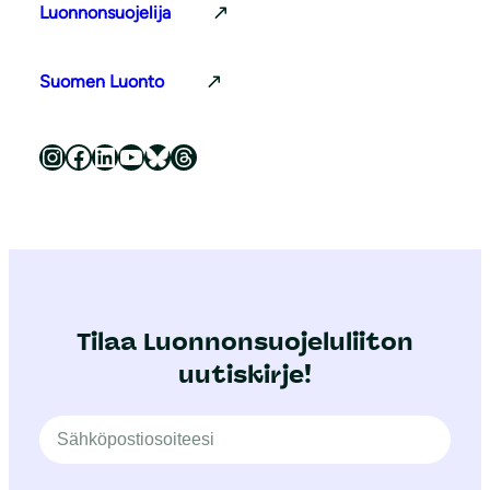
Luonnonsuojelija
Suomen Luonto
Luonnonsuojeluliitto Instagramissa
Luonnonsuojeluliitto Facebookissa
Luonnonsuojeluliitto LinkedInissä
Luonnonsuojeluliiton YouTube-kanava
Luonnonsuojeluliitto Blueskyssa
Luonnonsuojeluliitto Threadsissa
Tilaa Luonnonsuojeluliiton
uutiskirje!