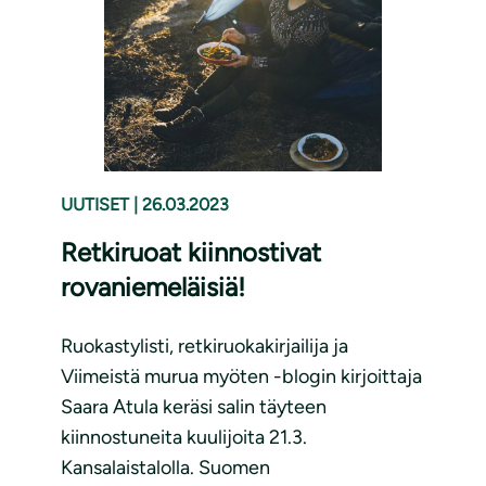
UUTISET
|
26.03.2023
Retkiruoat kiinnostivat
rovaniemeläisiä!
Ruokastylisti, retkiruokakirjailija ja
Viimeistä murua myöten -blogin kirjoittaja
Saara Atula keräsi salin täyteen
kiinnostuneita kuulijoita 21.3.
Kansalaistalolla. Suomen