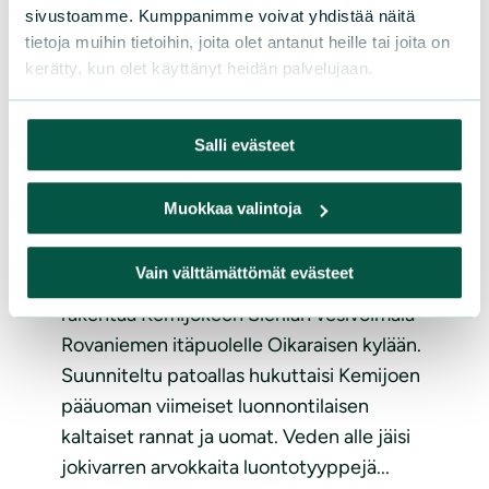
sivustoamme. Kumppanimme voivat yhdistää näitä
tietoja muihin tietoihin, joita olet antanut heille tai joita on
kerätty, kun olet käyttänyt heidän palvelujaan.
AJANKOHTAISTA
|
28.11.2022
Salli evästeet
Luonnonsuojelijat jatkavat
Kemijoki Oy:n Sierilä-hankkeen
Muokkaa valintoja
vastustamista
Vain välttämättömät evästeet
Kemijoki Oy ajaa edelleen hankettaan
rakentaa Kemijokeen Sierilän vesivoimala
Rovaniemen itäpuolelle Oikaraisen kylään.
Suunniteltu patoallas hukuttaisi Kemijoen
pääuoman viimeiset luonnontilaisen
kaltaiset rannat ja uomat. Veden alle jäisi
jokivarren arvokkaita luontotyyppejä...