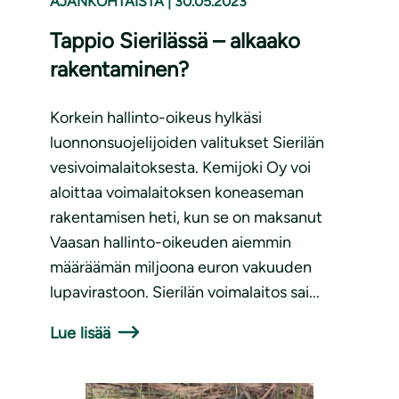
AJANKOHTAISTA
|
30.05.2023
Tappio Sierilässä – alkaako
rakentaminen?
Korkein hallinto-oikeus hylkäsi
luonnonsuojelijoiden valitukset Sierilän
vesivoimalaitoksesta. Kemijoki Oy voi
aloittaa voimalaitoksen koneaseman
rakentamisen heti, kun se on maksanut
Vaasan hallinto-oikeuden aiemmin
määräämän miljoona euron vakuuden
lupavirastoon. Sierilän voimalaitos sai...
Lue lisää