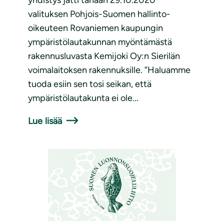
yhdistys jätti tänään 29.10.2020
valituksen Pohjois-Suomen hallinto-
oikeuteen Rovaniemen kaupungin
ympäristölautakunnan myöntämästä
rakennusluvasta Kemijoki Oy:n Sierilän
voimalaitoksen rakennuksille. ”Haluamme
tuoda esiin sen tosi seikan, että
ympäristölautakunta ei ole...
Lue lisää