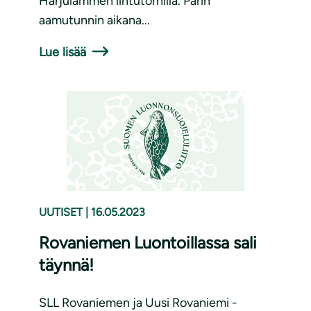
Harjulammen lintutornilla. Parin
aamutunnin aikana...
Lue lisää
UUTISET
|
16.05.2023
Rovaniemen Luontoillassa sali
täynnä!
SLL Rovaniemen ja Uusi Rovaniemi -