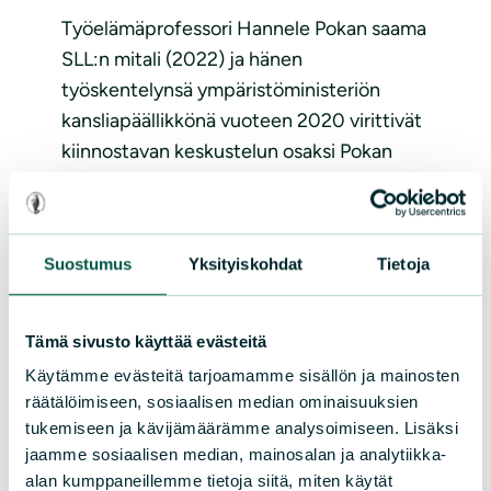
Työelämäprofessori Hannele Pokan saama
SLL:n mitali (2022) ja hänen
työskentelynsä ympäristöministeriön
kansliapäällikkönä vuoteen 2020 virittivät
kiinnostavan keskustelun osaksi Pokan
alustusta, jossa hän kertoi vihreästä
siirtymästä ja Lapin luonnonvaroista.
Häntä oli...
Suostumus
Yksityiskohdat
Tietoja
Lue lisää
Tämä sivusto käyttää evästeitä
Käytämme evästeitä tarjoamamme sisällön ja mainosten
räätälöimiseen, sosiaalisen median ominaisuuksien
tukemiseen ja kävijämäärämme analysoimiseen. Lisäksi
jaamme sosiaalisen median, mainosalan ja analytiikka-
alan kumppaneillemme tietoja siitä, miten käytät