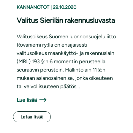
KANNANOTOT
|
29.10.2020
Valitus Sierilän rakennusluvasta
Valitusoikeus Suomen luonnonsuojeluliitto
Rovaniemi ry:llä on ensijaisesti
valitusoikeus maankäyttö- ja rakennuslain
(MRL) 193 §:n 6 momentin perusteella
seuraavin perustein. Hallintolain 11 §:n
mukaan asianosainen se, jonka oikeuteen
tai velvollisuuteen päätös...
Lue lisää
Lataa lisää