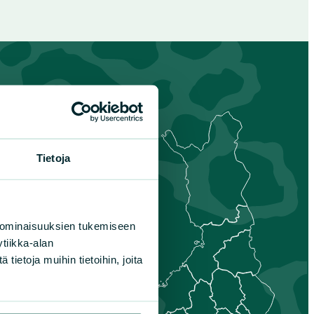
Tietoja
s-
nmaa
is-Savo
 ominaisuuksien tukemiseen
unta
tiikka-alan
aa
ietoja muihin tietoihin, joita
nais-Suomi