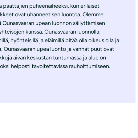
a päättäjien puheenaiheeksi, kun erilaiset
kkeet ovat uhanneet sen luontoa. Olemme
ä Ounasvaaran upean luonnon säilyttämisen
 yhteisöjen kanssa. Ounasvaaran luonnolla:
nillä, hyönteisillä ja eläimillä pitää olla oikeus olla ja
a. Ounasvaaran upea luonto ja vanhat puut ovat
ikkoja aivan keskustan tuntumassa ja alue on
uoksi helposti tavoitettavissa rauhoittumiseen.