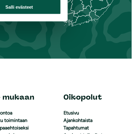
Salli evästeet
e mukaan
Oikopolut
uontoa
Etusivu
tu toimintaan
Ajankohtaista
apaaehtoiseksi
Tapahtumat