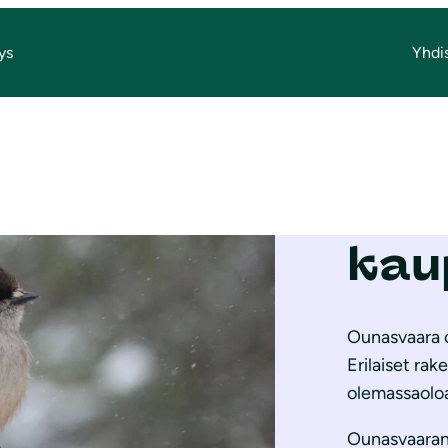
ys
Yhdi
Säi
Oun
kau
Ounasvaara o
Erilaiset ra
olemassaolo
Ounasvaaran 