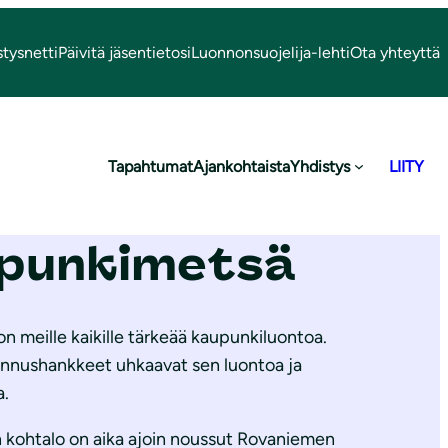
stysnetti
Päivitä jäsentietosi
Luonnonsuojelija-lehti
Ota yhteyttä
lytetään
Tapahtumat
Ajankohtaista
Yhdistys
LIITY
asvaaran
punkimetsä
n meille kaikille tärkeää kaupunkiluontoa.
kennushankkeet uhkaavat sen luontoa ja
a.
kohtalo on aika ajoin noussut Rovaniemen