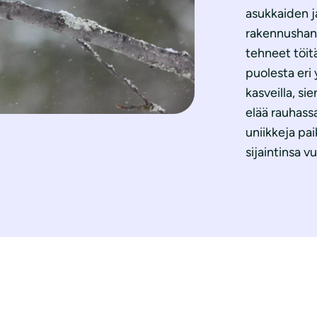
asukkaiden j
rakennushan
tehneet töit
puolesta eri
kasveilla, sie
elää rauhass
uniikkeja pa
sijaintinsa v