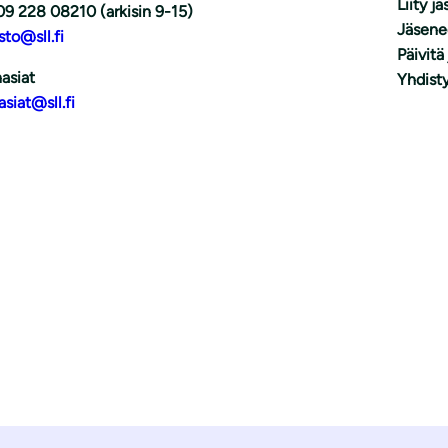
Liity j
09 228 08210 (arkisin 9-15)
Jäsene
sto@sll.fi
Päivitä
asiat
Yhdisty
asiat@sll.fi