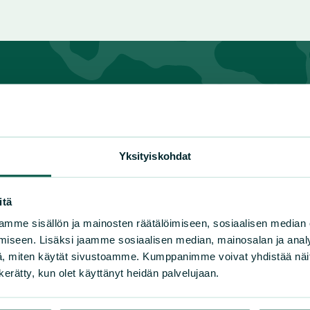
n luonnonsuojeluliiton piirit
Yksityiskohdat
lä-Häme
Kymenlaakso
Pohjoi
lä-Karjala
Lappi
Pohja
itä
lä-Savo
Pirkanmaa
Pohjo
mme sisällön ja mainosten räätälöimiseen, sosiaalisen median
nuu
Pohjanmaa
Satak
iseen. Lisäksi jaamme sosiaalisen median, mainosalan ja analy
ki-Suomi
Pohjois-Karjala
Uusim
, miten käytät sivustoamme. Kumppanimme voivat yhdistää näitä t
Varsi
n kerätty, kun olet käyttänyt heidän palvelujaan.