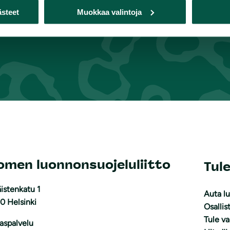
ästeet
Muokkaa valintoja
omen luonnonsuojeluliitto
Tul
istenkatu 1
Auta l
0 Helsinki
Osallis
Tule v
aspalvelu