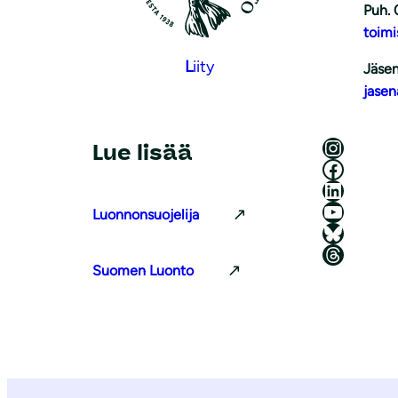
Puh. 
toimi
L
iity
Jäsen
jasen
Luonnonsuojeluliitto Instagramissa
Lue lisää
Luonnonsuojeluliitto Facebookissa
Luonnonsuojeluliitto LinkedInissä
Luonnonsuojeluliiton YouTube-kanava
Luonnonsuojelija
Luonnonsuojeluliitto Blueskyssa
Luonnonsuojeluliitto Threadsissa
Suomen Luonto