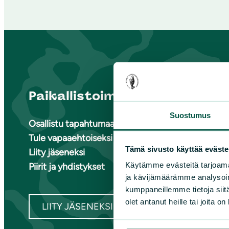
Paikallistoiminta
Suome
Suostumus
Osallistu tapahtumaan
Ete
Tule vapaaehtoiseksi
Ete
Tämä sivusto käyttää eväste
Liity jäseneksi
Ete
Käytämme evästeitä tarjoama
Piirit ja yhdistykset
Kai
ja kävijämäärämme analysoim
Kes
kumppaneillemme tietoja siitä
olet antanut heille tai joita o
LIITY JÄSENEKSI