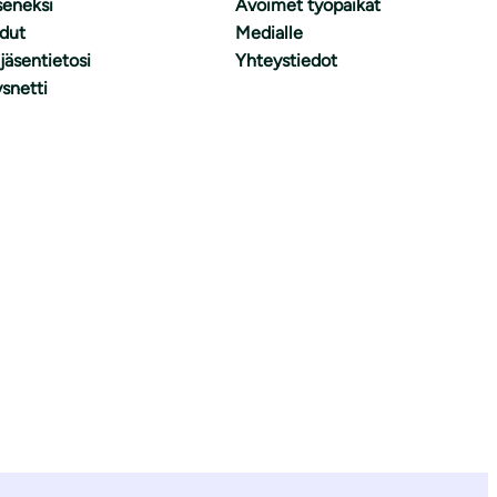
äseneksi
Avoimet työpaikat
dut
Medialle
 jäsentietosi
Yhteystiedot
snetti