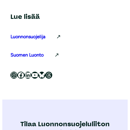
Lue lisää
Luonnonsuojelija
Suomen Luonto
Luonnonsuojeluliitto Instagramissa
Luonnonsuojeluliitto Facebookissa
Luonnonsuojeluliitto LinkedInissä
Luonnonsuojeluliiton YouTube-kanava
Luonnonsuojeluliitto Blueskyssa
Luonnonsuojeluliitto Threadsissa
Tilaa Luonnonsuojeluliiton