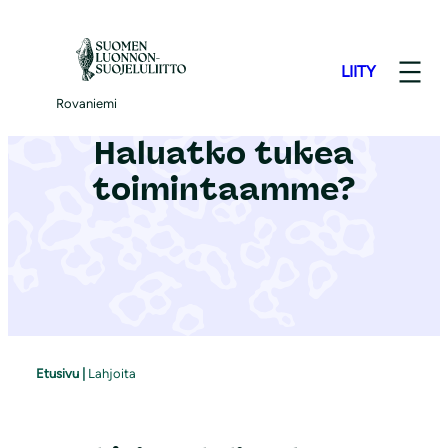
S
i
LIITY
i
r
Rovaniemi
r
Haluatko tukea
y
toimintaamme?
s
i
s
ä
l
t
ö
Etusivu
|
Lahjoita
ö
n