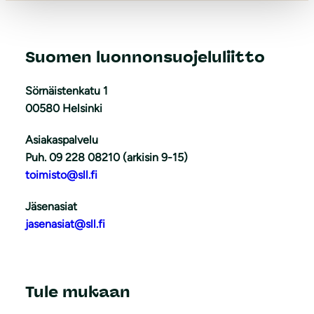
Suomen luonnonsuojeluliitto
Sörnäistenkatu 1
00580 Helsinki
Asiakaspalvelu
Puh. 09 228 08210 (arkisin 9-15)
toimisto@sll.fi
Jäsenasiat
jasenasiat@sll.fi
Tule mukaan