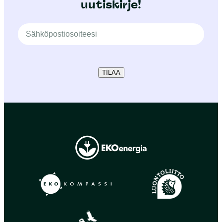
uutiskirje!
TILAA