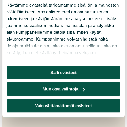
Uusimaa
Käytämme evästeitä tarjoamamme sisällön ja mainosten
Varsinais-Suomi
räätälöimiseen, sosiaalisen median ominaisuuksien
tukemiseen ja kävijämäärämme analysoimiseen. Lisäksi
jaamme sosiaalisen median, mainosalan ja analytiikka-
alan kumppaneillemme tietoja siitä, miten käytät
sivustoamme. Kumppanimme voivat yhdistää näitä
tietoja muihin tietoihin, joita olet antanut heille tai joita on
kerätty, kun olet käyttänyt heidän palvelujaan.
Salli evästeet
Muokkaa valintoja
Vain välttämättömät evästeet
L
iity