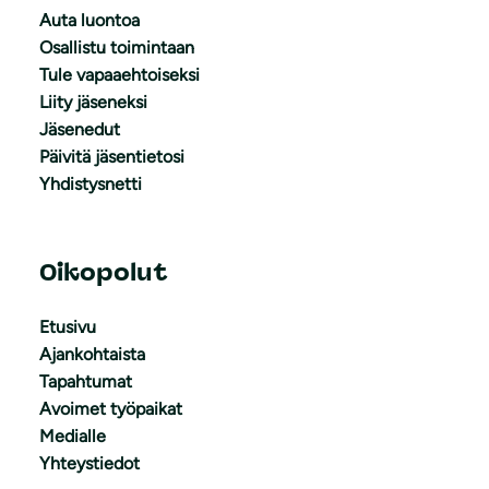
Auta luontoa
Osallistu toimintaan
Tule vapaaehtoiseksi
Liity jäseneksi
Jäsenedut
Päivitä jäsentietosi
Yhdistysnetti
Oikopolut
Etusivu
Ajankohtaista
Tapahtumat
Avoimet työpaikat
Medialle
Yhteystiedot