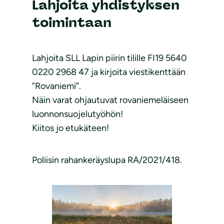
Lahjoita yhdistyksen
toimintaan
Lahjoita SLL Lapin piirin tilille FI19 5640
0220 2968 47 ja kirjoita viestikenttään
”Rovaniemi”.
Näin varat ohjautuvat rovaniemeläiseen
luonnonsuojelutyöhön!
Kiitos jo etukäteen!
Poliisin rahankeräyslupa RA/2021/418.