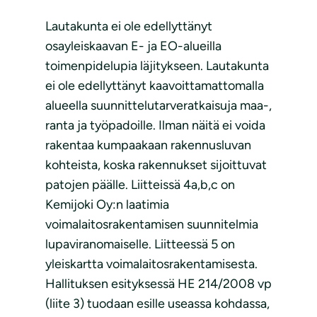
Lautakunta ei ole edellyttänyt
osayleiskaavan E- ja EO-alueilla
toimenpidelupia läjitykseen. Lautakunta
ei ole edellyttänyt kaavoittamattomalla
alueella suunnittelutarveratkaisuja maa-,
ranta ja työpadoille. Ilman näitä ei voida
rakentaa kumpaakaan rakennusluvan
kohteista, koska rakennukset sijoittuvat
patojen päälle. Liitteissä 4a,b,c on
Kemijoki Oy:n laatimia
voimalaitosrakentamisen suunnitelmia
lupaviranomaiselle. Liitteessä 5 on
yleiskartta voimalaitosrakentamisesta.
Hallituksen esityksessä HE 214/2008 vp
(liite 3) tuodaan esille useassa kohdassa,