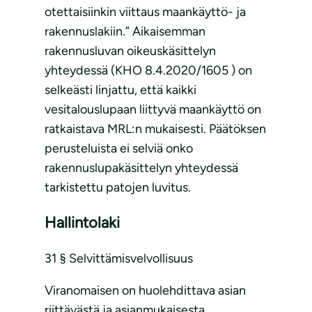
otettaisiinkin viittaus maankäyttö- ja
rakennuslakiin.” Aikaisemman
rakennusluvan oikeuskäsittelyn
yhteydessä (KHO 8.4.2020/1605 ) on
selkeästi linjattu, että kaikki
vesitalouslupaan liittyvä maankäyttö on
ratkaistava MRL:n mukaisesti. Päätöksen
perusteluista ei selviä onko
rakennuslupakäsittelyn yhteydessä
tarkistettu patojen luvitus.
Hallintolaki
31 § Selvittämisvelvollisuus
Viranomaisen on huolehdittava asian
riittävästä ja asianmukaisesta