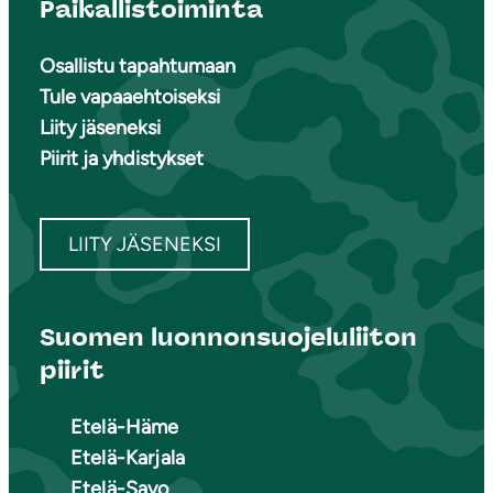
Paikallistoiminta
Osallistu tapahtumaan
Tule vapaaehtoiseksi
Liity jäseneksi
Piirit ja yhdistykset
LIITY JÄSENEKSI
Suomen luonnonsuojeluliiton
piirit
Etelä-Häme
Etelä-Karjala
Etelä-Savo