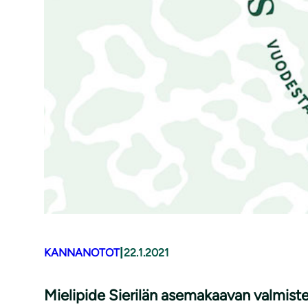
|
KANNANOTOT
22.1.2021
Mielipide Sierilän asemakaavan val­mis­te­l