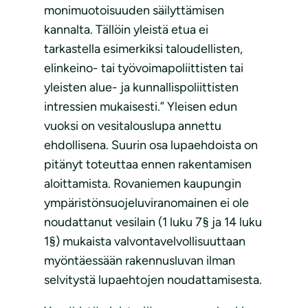
monimuotoisuuden säilyttämisen
kannalta. Tällöin yleistä etua ei
tarkastella esimerkiksi taloudellisten,
elinkeino- tai työvoimapoliittisten tai
yleisten alue- ja kunnallispoliittisten
intressien mukaisesti.” Yleisen edun
vuoksi on vesitalouslupa annettu
ehdollisena. Suurin osa lupaehdoista on
pitänyt toteuttaa ennen rakentamisen
aloittamista. Rovaniemen kaupungin
ympäristönsuojeluviranomainen ei ole
noudattanut vesilain (1 luku 7§ ja 14 luku
1§) mukaista valvontavelvollisuuttaan
myöntäessään rakennusluvan ilman
selvitystä lupaehtojen noudattamisesta.