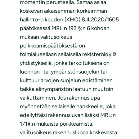
momentin perusteella. Samaa asiaa
koskevan aikaisemman korkeimman
hallinto-oikeuden (KHO) 8.4.2020/1605
päätöksessä MRL:n 193 §:n 6 kohdan
mukaan valitusoikeus
poikkeamispäätöksestä on
toimialueellaan sellaisella rekisteröidyllä
yhdistyksellä, jonka tarkoituksena on
luonnon- tai ympäristönsuojelun tai
kulttuuriarvojen suojelun edistäminen
taikka elinympäristön laatuun muutoin
vaikuttaminen. Jos rakennuslupa
myönnetään sellaiselle hankkeelle, joka
edellyttäisi rakennusluvan lisäksi MRL:n
171§:n mukaista poikkeamista,
valitusoikeus rakennuslupaa koskevasta