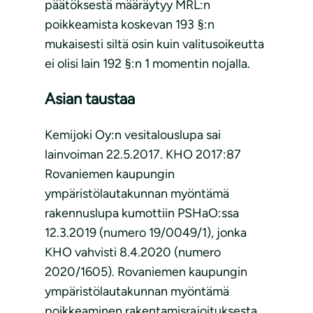
päätöksestä määräytyy MRL:n
poikkeamista koskevan 193 §:n
mukaisesti siltä osin kuin valitusoikeutta
ei olisi lain 192 §:n 1 momentin nojalla.
Asian taustaa
Kemijoki Oy:n vesitalouslupa sai
lainvoiman 22.5.2017. KHO 2017:87
Rovaniemen kaupungin
ympäristölautakunnan myöntämä
rakennuslupa kumottiin PSHaO:ssa
12.3.2019 (numero 19/0049/1), jonka
KHO vahvisti 8.4.2020 (numero
2020/1605). Rovaniemen kaupungin
ympäristölautakunnan myöntämä
poikkeaminen rakentamisrajoituksesta