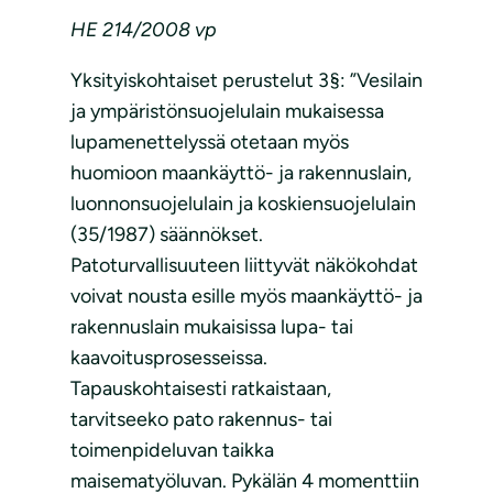
HE 214/2008 vp
Yksityiskohtaiset perustelut 3§: ”Vesilain
ja ympäristönsuojelulain mukaisessa
lupamenettelyssä otetaan myös
huomioon maankäyttö- ja rakennuslain,
luonnonsuojelulain ja koskiensuojelulain
(35/1987) säännökset.
Patoturvallisuuteen liittyvät näkökohdat
voivat nousta esille myös maankäyttö- ja
rakennuslain mukaisissa lupa- tai
kaavoitusprosesseissa.
Tapauskohtaisesti ratkaistaan,
tarvitseeko pato rakennus- tai
toimenpideluvan taikka
maisematyöluvan. Pykälän 4 momenttiin