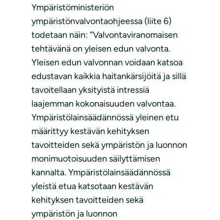
Ympäristöministeriön
ympäristönvalvontaohjeessa (liite 6)
todetaan näin: ”Valvontaviranomaisen
tehtävänä on yleisen edun valvonta.
Yleisen edun valvonnan voidaan katsoa
edustavan kaikkia haitankärsijöitä ja sillä
tavoitellaan yksityistä intressiä
laajemman kokonaisuuden valvontaa.
Ympäristölainsäädännössä yleinen etu
määrittyy kestävän kehityksen
tavoitteiden sekä ympäristön ja luonnon
monimuotoisuuden säilyttämisen
kannalta. Ympäristölainsäädännössä
yleistä etua katsotaan kestävän
kehityksen tavoitteiden sekä
ympäristön ja luonnon