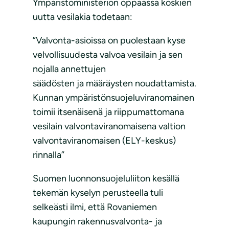
Ympäristöministeriön oppaassa koskien
uutta vesilakia todetaan:
”Valvonta-asioissa on puolestaan kyse
velvollisuudesta valvoa vesilain ja sen
nojalla annettujen
säädösten ja määräysten noudattamista.
Kunnan ympäristönsuojeluviranomainen
toimii itsenäisenä ja riippumattomana
vesilain valvontaviranomaisena valtion
valvontaviranomaisen (ELY-keskus)
rinnalla”
Suomen luonnonsuojeluliiton kesällä
tekemän kyselyn perusteella tuli
selkeästi ilmi, että Rovaniemen
kaupungin rakennusvalvonta- ja