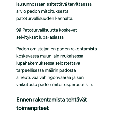
lausunnossaan esitettävä tarvittaessa
arvio padon mitoituksesta
patoturvallisuuden kannalta.
9§ Patoturvallisuutta koskevat
selvitykset lupa-asiassa
Padon omistajan on padon rakentamista
koskevassa muun lain mukaisessa
lupahakemuksessa selostettava
tarpeellisessa määrin padosta
aiheutuvaa vahingonvaaraa ja sen
vaikutusta padon mitoitusperusteisiin.
Ennen rakentamista tehtävät
toimenpiteet