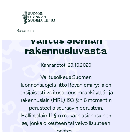
S
i
Etusivu
|
Ajankohtaista
|
Valitus Sierilän rakennusluvasta
i
r
Rovaniemi
Valitus Sierilän
r
y
rakennusluvasta
s
i
Kannanotot
–
29.10.2020
s
Valitusoikeus Suomen
ä
luonnonsuojeluliitto Rovaniemi ry:llä on
l
ensijaisesti valitusoikeus maankäyttö- ja
t
rakennuslain (MRL) 193 §:n 6 momentin
ö
perusteella seuraavin perustein.
ö
Hallintolain 11 §:n mukaan asianosainen
n
se, jonka oikeuteen tai velvollisuuteen
päätös…