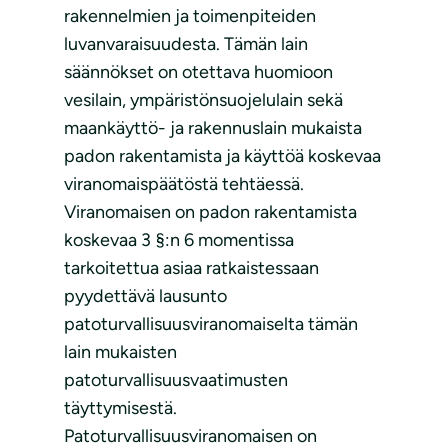
rakennelmien ja toimenpiteiden
luvanvaraisuudesta. Tämän lain
säännökset on otettava huomioon
vesilain, ympäristönsuojelulain sekä
maankäyttö- ja rakennuslain mukaista
padon rakentamista ja käyttöä koskevaa
viranomaispäätöstä tehtäessä.
Viranomaisen on padon rakentamista
koskevaa 3 §:n 6 momentissa
tarkoitettua asiaa ratkaistessaan
pyydettävä lausunto
patoturvallisuusviranomaiselta tämän
lain mukaisten
patoturvallisuusvaatimusten
täyttymisestä.
Patoturvallisuusviranomaisen on