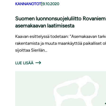
|
KANNANOTOT
9.10.2020
Suomen luon­non­suo­je­lu­liit­to Rovaniemi 
asemakaavan laatimisesta
Kaavan esittelyssä todetaan: ”Asemakaavan tarkoit
rakentamista ja muuta maankäyttöä paikalliset 
sijoittaa Sierilän…
LUE LISÄÄ