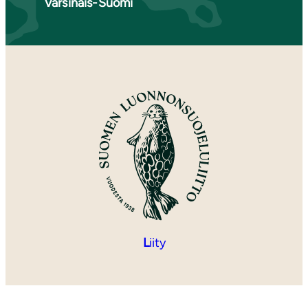
Varsinais-Suomi
L
iity