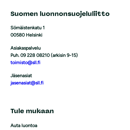
Suomen luonnonsuojeluliitto
Sörnäistenkatu 1
00580 Helsinki
Asiakaspalvelu
Puh. 09 228 08210 (arkisin 9-15)
toimisto@sll.fi
Jäsenasiat
jasenasiat@sll.fi
Tule mukaan
Auta luontoa