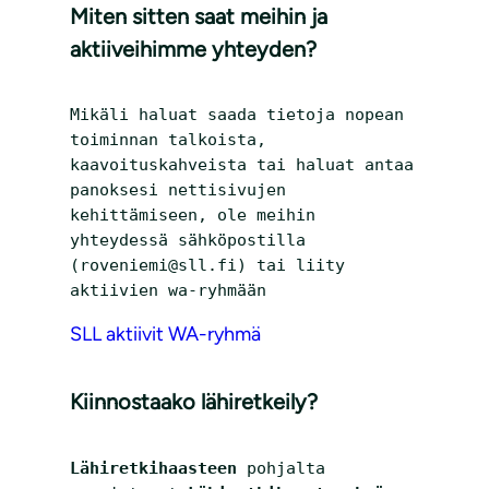
Miten sitten saat meihin ja
aktiiveihimme yhteyden?
Mikäli haluat saada tietoja nopean 
toiminnan talkoista, 
kaavoituskahveista tai haluat antaa 
panoksesi nettisivujen 
kehittämiseen, ole meihin 
yhteydessä sähköpostilla 
(roveniemi@sll.fi) tai liity 
aktiivien wa-ryhmään
SLL aktiivit WA-ryhmä
Kiinnostaako lähiretkeily?
Lähiretkihaasteen 
pohjalta 