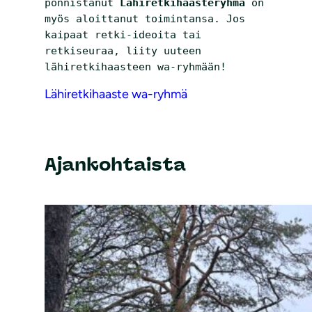
ponnistanut 
Lähiretkihaasteryhmä 
on 
myös aloittanut toimintansa. Jos 
kaipaat retki-ideoita tai 
retkiseuraa, liity uuteen 
lähiretkihaasteen wa-ryhmään!
Lähiretkihaaste wa-ryhmä
Ajankohtaista