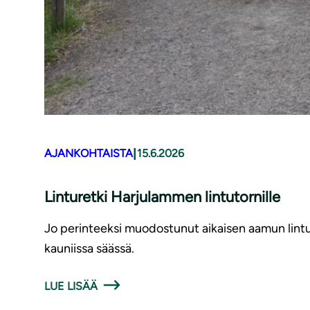
|
AJANKOHTAISTA
15.6.2026
Linturetki Harjulammen lintutornille
Jo perinteeksi muodostunut aikaisen aamun lintur
kauniissa säässä.
LUE LISÄÄ