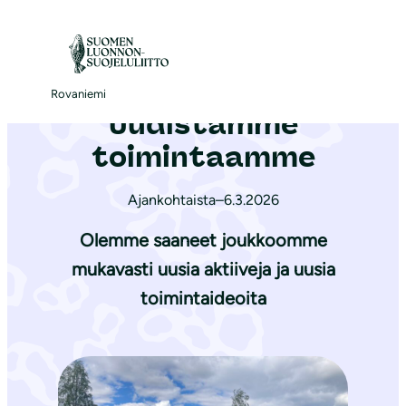
S
i
Etusivu
|
Ajankohtaista
|
Uudistamme toimintaamme
i
r
Rovaniemi
Uudistamme
r
y
toimintaamme
s
i
Ajankohtaista
–
6.3.2026
s
Olemme saaneet joukkoomme
ä
mukavasti uusia aktiiveja ja uusia
l
toimintaideoita
t
ö
ö
n