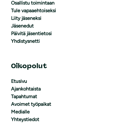
Osallistu toimintaan
Tule vapaaehtoiseksi
Liity jäseneksi
Jäsenedut
Päivitä jäsentietosi
Yhdistysnetti
Oikopolut
Etusivu
Ajankohtaista
Tapahtumat
Avoimet työpaikat
Medialle
Yhteystiedot