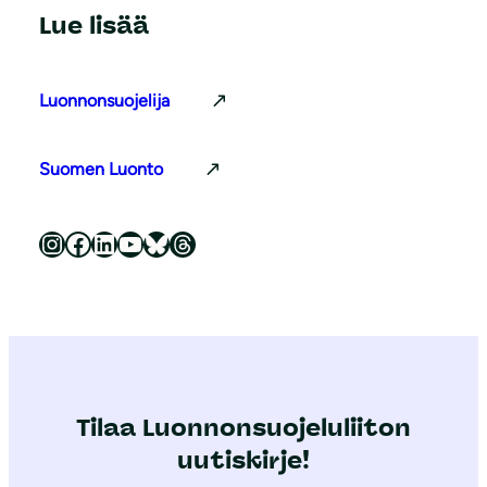
Lue lisää
Luonnonsuojelija
Suomen Luonto
Luonnonsuojeluliitto Instagramissa
Luonnonsuojeluliitto Facebookissa
Luonnonsuojeluliitto LinkedInissä
Luonnonsuojeluliiton YouTube-kanava
Luonnonsuojeluliitto Blueskyssa
Luonnonsuojeluliitto Threadsissa
Tilaa Luonnonsuojeluliiton
uutiskirje!