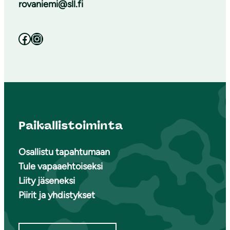
rovaniemi@sll.fi
Facebook
Instagram
Paikallistoiminta
Osallistu tapahtumaan
Tule vapaaehtoiseksi
Liity jäseneksi
Piirit ja yhdistykset