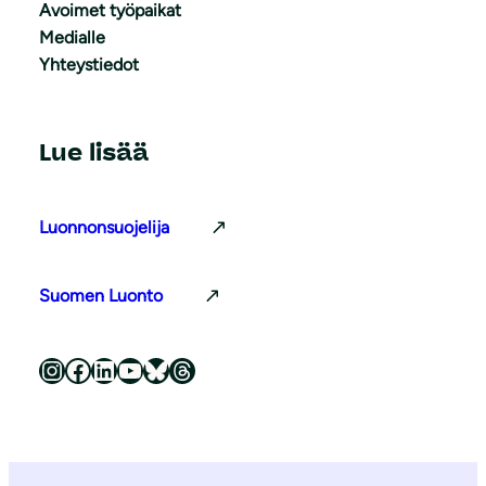
Avoimet työpaikat
Medialle
Yhteystiedot
Lue lisää
Luonnonsuojelija
Suomen Luonto
Luonnonsuojeluliitto Instagramissa
Luonnonsuojeluliitto Facebookissa
Luonnonsuojeluliitto LinkedInissä
Luonnonsuojeluliiton YouTube-kanava
Luonnonsuojeluliitto Blueskyssa
Luonnonsuojeluliitto Threadsissa