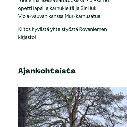
tunnelmallisessa satutuokissa Mur-karhu
opetti lapsille karhukieltä ja Sini luki
Viola-vauvan kanssa Mur-karhusatua.
Kiitos hyvästä yhteistyöstä Rovaniemen
kirjasto!
Ajankohtaista