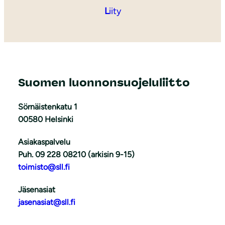
L
iity
Suomen luonnonsuojeluliitto
Sörnäistenkatu 1
00580 Helsinki
Asiakaspalvelu
Puh. 09 228 08210 (arkisin 9-15)
toimisto@sll.fi
Jäsenasiat
jasenasiat@sll.fi