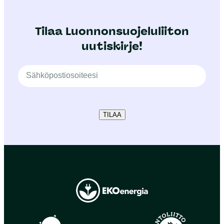
Tilaa Luonnonsuojeluliiton
uutiskirje!
TILAA