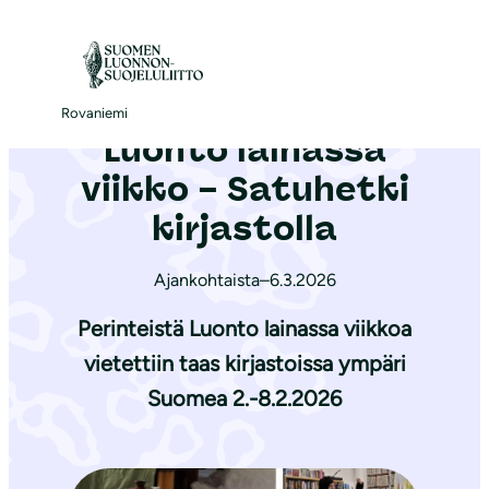
S
i
Etusivu
|
Ajankohtaista
|
Luonto lainassa viikko – Satuhetki kirjastolla
i
r
Rovaniemi
Luonto lainassa
r
y
viikko – Satuhetki
s
kirjastolla
i
s
Ajankohtaista
–
6.3.2026
ä
Perinteistä Luonto lainassa viikkoa
l
t
vietettiin taas kirjastoissa ympäri
ö
Suomea 2.-8.2.2026
ö
n