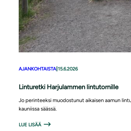
|
AJANKOHTAISTA
15.6.2026
Linturetki Harjulammen lintutornille
Jo perinteeksi muodostunut aikaisen aamun lintur
kauniissa säässä.
LUE LISÄÄ