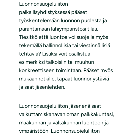
Luonnonsuojeluliiton
paikallisyhdistyksessä pääset
työskentelemään luonnon puolesta ja
parantamaan lähiympäristösi tilaa.
Tiesitkö että luontoa voi suojella myös
tekemällä hallinnollisia tai viestinnällisiä
tehtäviä? Lisäksi voit osallistua
esimerkiksi talkoisiin tai muuhun
konkreettiseen toimintaan. Pääset myös
mukaan retkille, tapaat luonnonystäviä
ja saat jäsenlehden.
Luonnonsuojeluliiton jäsenenä saat
vaikuttamiskanavan oman paikkakuntasi,
maakunnan ja valtakunnan luontoon ja
ympäristöön. Luonnonsuojeluliiton