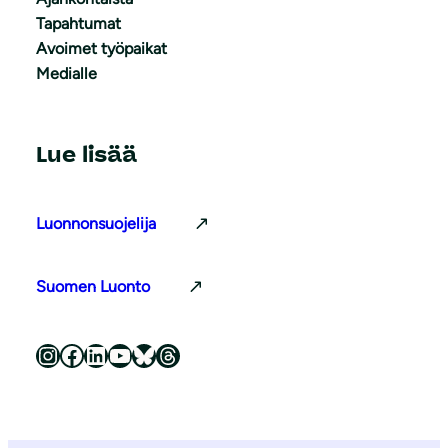
Tapahtumat
Avoimet työpaikat
Medialle
Lue lisää
Luonnonsuojelija
Suomen Luonto
Luonnonsuojeluliitto Instagramissa
Luonnonsuojeluliitto Facebookissa
Luonnonsuojeluliitto LinkedInissä
Luonnonsuojeluliiton YouTube-kanava
Luonnonsuojeluliitto Blueskyssa
Luonnonsuojeluliitto Threadsissa