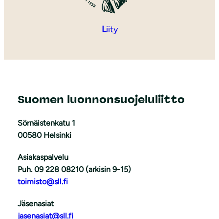
L
iity
Suomen luonnonsuojeluliitto
Sörnäistenkatu 1
00580 Helsinki
Asiakaspalvelu
Puh. 09 228 08210 (arkisin 9-15)
toimisto@sll.fi
Jäsenasiat
jasenasiat@sll.fi