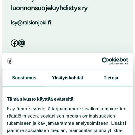
luonnonsuojeluyhdistys ry
lsy@raisionjoki.fi
Facebook
Instagram
Suostumus
Yksityiskohdat
Tietoja
Paikallistoiminta
Tämä sivusto käyttää evästeitä
Käytämme evästeitä tarjoamamme sisällön ja mainosten
Tule vapaaehtoiseksi
räätälöimiseen, sosiaalisen median ominaisuuksien
Liity jäseneksi
tukemiseen ja kävijämäärämme analysoimiseen. Lisäksi
Piirit ja yhdistykset
jaamme sosiaalisen median, mainosalan ja analytiikka-