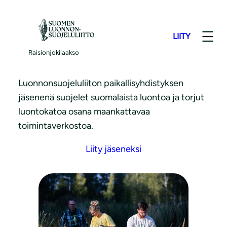
S
i
LIITY
i
Liity jäseneksi
r
Raisionjokilaakso
r
y
Luonnonsuojeluliiton paikallisyhdistyksen
s
jäsenenä suojelet suomalaista luontoa ja torjut
i
luontokatoa osana maankattavaa
s
toimintaverkostoa.
ä
Liity jäseneksi
l
t
ö
ö
n