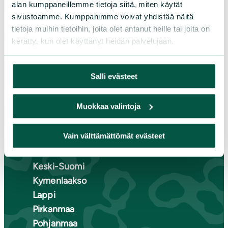
alan kumppaneillemme tietoja siitä, miten käytät
sivustoamme. Kumppanimme voivat yhdistää näitä
LIITY JÄSENEKSI
tietoja muihin tietoihin, joita olet antanut heille tai joita on
kerätty, kun olet käyttänyt heidän palvelujaan.
Suomen luonnonsuojeluliiton
Salli evästeet
piirit
Muokkaa valintoja
Etelä-Häme
Etelä-Karjala
Vain välttämättömät evästeet
Etelä-Savo
Kainuu
Keski-Suomi
Kymenlaakso
Lappi
Pirkanmaa
Pohjanmaa