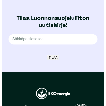
Tilaa Luonnonsuojeluliiton
uutiskirje!
TILAA