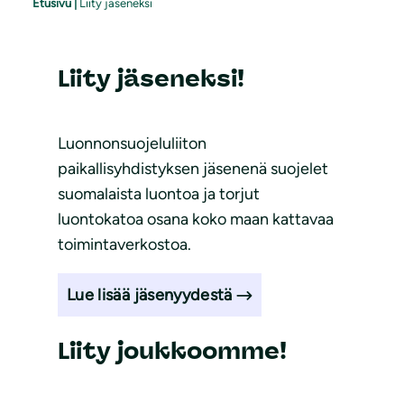
Etusivu
|
Liity jäseneksi
Liity jäseneksi!
Luonnonsuojeluliiton
paikallisyhdistyksen jäsenenä suojelet
suomalaista luontoa ja torjut
luontokatoa osana koko maan kattavaa
toimintaverkostoa.
Lue lisää jäsenyydestä
Liity joukkoomme!