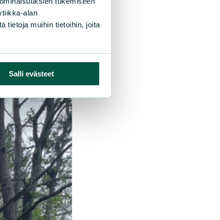
 ominaisuuksien tukemiseen
tiikka-alan
ietoja muihin tietoihin, joita
Salli evästeet