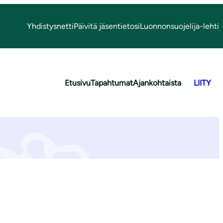
Yhdistysnetti
Päivitä jäsentietosi
Luonnonsuojelija-lehti
Etusivu
Tapahtumat
Ajankohtaista
LIITY