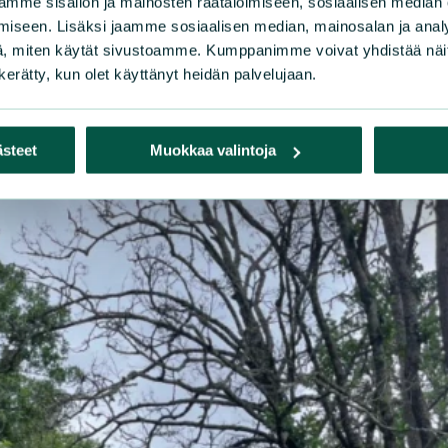
mme sisällön ja mainosten räätälöimiseen, sosiaalisen median
iseen. Lisäksi jaamme sosiaalisen median, mainosalan ja analy
, miten käytät sivustoamme. Kumppanimme voivat yhdistää näitä t
n kerätty, kun olet käyttänyt heidän palvelujaan.
ästeet
Muokkaa valintoja