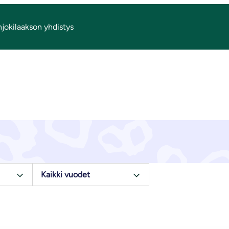
njokilaakson yhdistys
Ajankohtaista