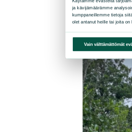
Käytämme evästeitä tarjoama
ja kävijämäärämme analysoim
kumppaneillemme tietoja siitä
olet antanut heille tai joita o
Vain välttämättömät ev