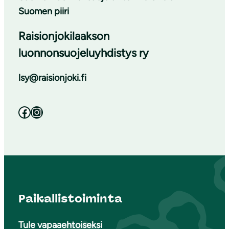
Suomen piiri
Raisionjokilaakson
luonnonsuojeluyhdistys ry
lsy@raisionjoki.fi
Facebook
Instagram
Paikallistoiminta
Tule vapaaehtoiseksi