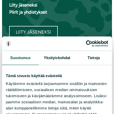
Liity jäseneksi
Piirit ja yhdistykset
LIITY JÄSENEKSI
Suomen luonnonsuojeluliiton
Suostumus
Yksityiskohdat
Tietoja
piirit
Etelä-Häme
Tämä sivusto käyttää evästeitä
Etelä-Karjala
Käytämme evästeitä tarjoamamme sisällön ja mainosten
Etelä-Savo
räätälöimiseen, sosiaalisen median ominaisuuksien
Kainuu
tukemiseen ja kävijämäärämme analysoimiseen. Lisäksi
jaamme sosiaalisen median, mainosalan ja analytiikka-
Keski-Suomi
alan kumppaneillemme tietoja siitä, miten käytät
Kymenlaakso