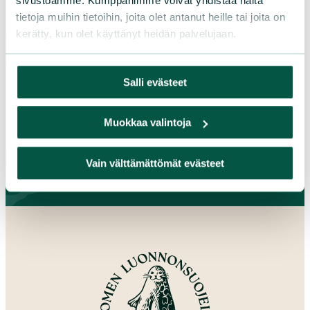
sivustoamme. Kumppanimme voivat yhdistää näitä
Lappi
tietoja muihin tietoihin, joita olet antanut heille tai joita on
Pirkanmaa
kerätty, kun olet käyttänyt heidän palvelujaan.
Pohjanmaa
Pohjois-Karjala
Salli evästeet
Pohjois-Pohjanmaa
Pohjois-Savo
Muokkaa valintoja
Satakunta
Uusimaa
Varsinais-Suomi
Vain välttämättömät evästeet