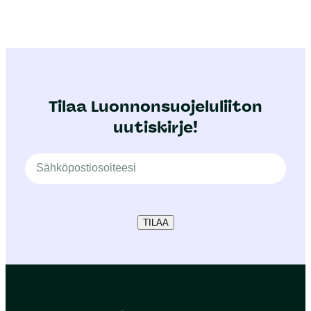
Tilaa Luonnonsuojeluliiton
uutiskirje!
TILAA