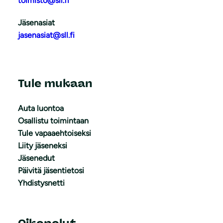
toimisto@sll.fi
Jäsenasiat
jasenasiat@sll.fi
Tule mukaan
Auta luontoa
Osallistu toimintaan
Tule vapaaehtoiseksi
Liity jäseneksi
Jäsenedut
Päivitä jäsentietosi
Yhdistysnetti