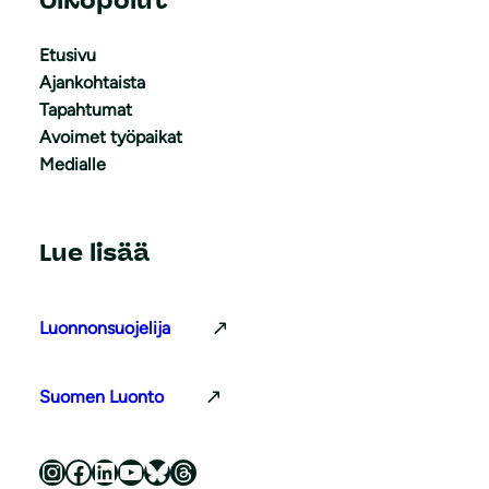
Oikopolut
Etusivu
Ajankohtaista
Tapahtumat
Avoimet työpaikat
Medialle
Lue lisää
Luonnonsuojelija
Suomen Luonto
Luonnonsuojeluliitto Instagramissa
Luonnonsuojeluliitto Facebookissa
Luonnonsuojeluliitto LinkedInissä
Luonnonsuojeluliiton YouTube-kanava
Luonnonsuojeluliitto Blueskyssa
Luonnonsuojeluliitto Threadsissa