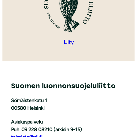
L
iity
Suomen luonnonsuojeluliitto
Sörnäistenkatu 1
00580 Helsinki
Asiakaspalvelu
Puh. 09 228 08210 (arkisin 9-15)