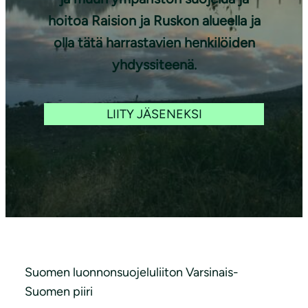
hoitoa Raision ja Ruskon alueella ja
olla tätä harrastavien henkilöiden
yhdyssiteenä.
LIITY JÄSENEKSI
Suomen luonnonsuojeluliiton Varsinais-
Suomen piiri