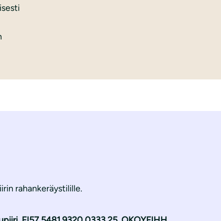
isesti
n
rin rahankeräystilille.
upiiri, FI57 5481 9320 0333 25, OKOYFIHH