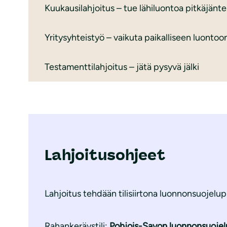
Kuukausilahjoitus – tue lähiluontoa pitkäjänte
Yritysyhteistyö – vaikuta paikalliseen luontoo
Testamenttilahjoitus – jätä pysyvä jälki
Lahjoitusohjeet
Lahjoitus tehdään tilisiirtona luonnonsuojelupii
Rahankeräystili:
Pohjois-Savon luonnonsuojel