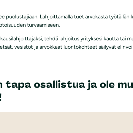
ee puolustajiaan. Lahjoittamalla tuet arvokasta työtä läh
otoisuuden turvaamiseen.
kausilahjoittajaksi, tehdä lahjoitus yrityksesi kautta tai 
ät, vesistöt ja arvokkaat luontokohteet säilyvät elinvoim
vin tapa osallistua ja ol
!