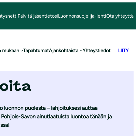
stysnetti
Päivitä jäsentietosi
Luonnonsuojelija-lehti
Ota yhteyttä
e mukaan
Tapahtumat
Ajankohtaista
Yhteystiedot
LIITY
joita
o luonnon puolesta – lahjoituksesi auttaa
Pohjois-Savon ainutlaatuista luontoa tänään ja
ssa!