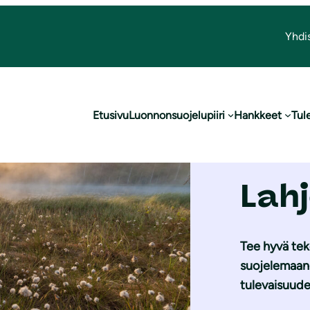
Yhdi
Etusivu
Luonnonsuojelupiiri
Hankkeet
Tul
Lah
Tee hyvä tek
suojelemaan 
tulevaisuude