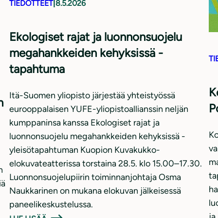
TIEDOTTEET
|
8.5.2026
Ekologiset rajat ja luonnonsuojelu
megahankkeiden kehyksissä -
TI
tapahtuma
K
Itä-Suomen yliopisto järjestää yhteistyössä
n
P
eurooppalaisen YUFE-yliopistoallianssin neljän
kumppaninsa kanssa Ekologiset rajat ja
Ko
luonnonsuojelu megahankkeiden kehyksissä -
va
yleisötapahtuman Kuopion Kuvakukko-
ma
elokuvateatterissa torstaina 28.5. klo 15.00–17.30.
n
ta
Luonnonsuojelupiirin toiminnanjohtaja Osma
iä
ha
Naukkarinen on mukana elokuvan jälkeisessä
lu
paneelikeskustelussa.
ja