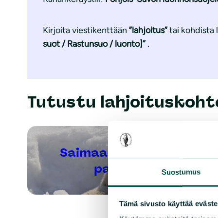
Kirjoita viestikenttään
”lahjoitus”
tai kohdista 
suot / Rastunsuo / luonto]”
.
Tutustu lahjoituskohte
Saimaannorp
pa
Suostumus
Tämä sivusto käyttää eväste