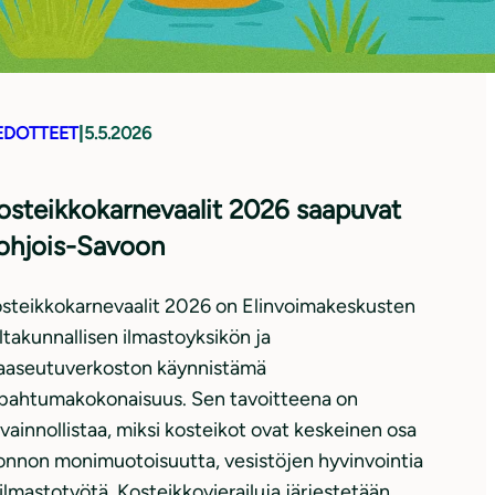
EDOTTEET
|
5.5.2026
osteikkokarnevaalit 2026 saapuvat
ohjois-Savoon
steikkokarnevaalit 2026 on Elinvoimakeskusten
ltakunnallisen ilmastoyksikön ja
aseutuverkoston käynnistämä
pahtumakokonaisuus. Sen tavoitteena on
vainnollistaa, miksi kosteikot ovat keskeinen osa
onnon monimuotoisuutta, vesistöjen hyvinvointia
 ilmastotyötä. Kosteikkovierailuja järjestetään