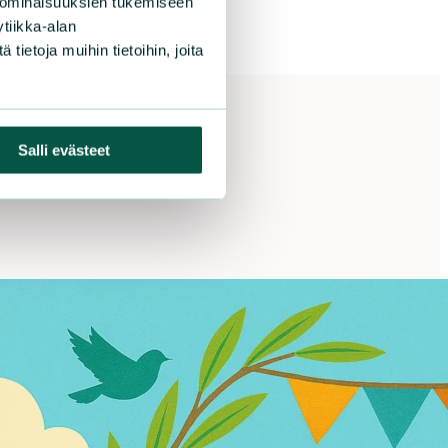
 ominaisuuksien tukemiseen
tiikka-alan
ietoja muihin tietoihin, joita
Salli evästeet