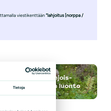
oittamalla viestikenttään
”lahjoitus [norppa /
n
Pohjois-
Savon luonto
Tietoja