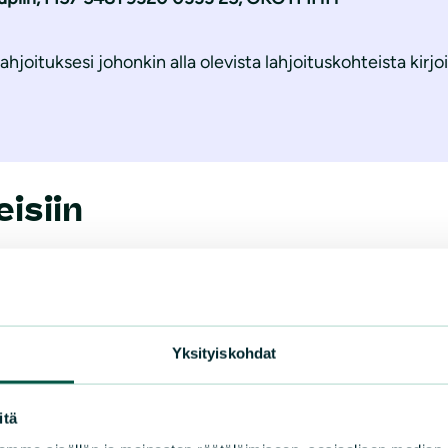
lahjoituksesi johonkin alla olevista lahjoituskohteista kirj
isiin
Soiden
Rastunsuo
ennallistami
lintujärvi
Yksityiskohdat
nen
itä