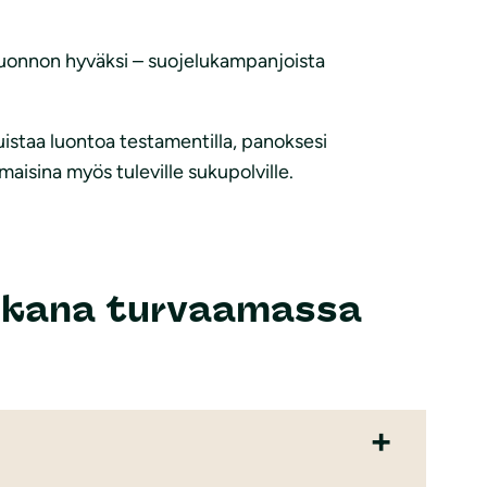
iluonnon hyväksi – suojelukampanjoista
muistaa luontoa testamentilla, panoksesi
aisina myös tuleville sukupolville.
e mukana turvaamassa