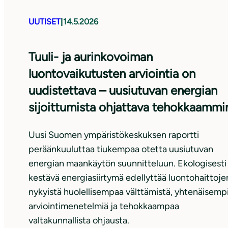
UUTISET
|
14.5.2026
Tuuli- ja aurinkovoiman
luontovaikutusten arviointia on
uudistettava – uusiutuvan energian
sijoittumista ohjattava tehokkaammi
Uusi Suomen ympäristökeskuksen raportti
peräänkuuluttaa tiukempaa otetta uusiutuvan
energian maankäytön suunnitteluun. Ekologisesti
kestävä energiasiirtymä edellyttää luontohaittoje
nykyistä huolellisempaa välttämistä, yhtenäisemp
arviointimenetelmiä ja tehokkaampaa
valtakunnallista ohjausta.