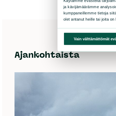
Käytämme evästeitä tarjoama
ja kävijämäärämme analysoim
kumppaneillemme tietoja siitä
olet antanut heille tai joita o
Vain välttämättömät ev
Ajankohtaista