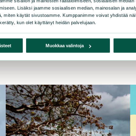
mme sisällön ja mainosten räätälöimiseen, sosiaalisen median
iseen. Lisäksi jaamme sosiaalisen median, mainosalan ja analy
, miten käytät sivustoamme. Kumppanimme voivat yhdistää näitä t
n kerätty, kun olet käyttänyt heidän palvelujaan.
ästeet
Muokkaa valintoja