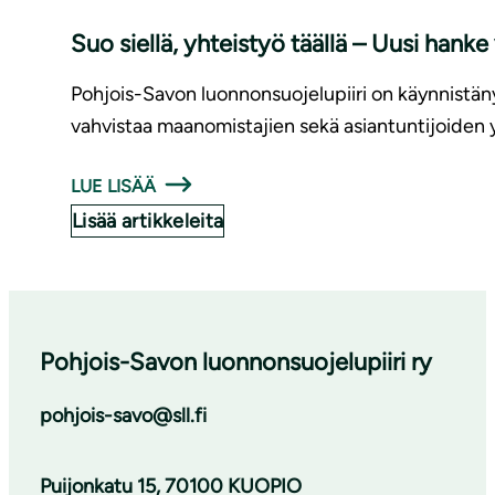
Suo siellä, yhteistyö täällä – Uusi han
Pohjois-Savon luonnonsuojelupiiri on käynnistän
vahvistaa maanomistajien sekä asiantuntijoiden 
LUE LISÄÄ
Lisää artikkeleita
Pohjois-Savon luonnon­suojelu­piiri ry
pohjois-savo@sll.fi
Puijonkatu 15, 70100 KUOPIO