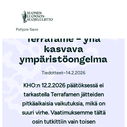
S
i
Etusivu
|
Ajankohtaista
|
Terrafame – yhä kasvava ympäristöongelma
i
r
Pohjois-Savo
Terrafame – yhä
r
y
kasvava
s
ympäristöongelma
i
s
Tiedotteet
–
14.2.2026
ä
KHO:n 12.2.2026 päätöksessä ei
l
t
tarkastella Terrafamen jätteiden
ö
pitkäaikaisia vaikutuksia, mikä on
ö
suuri virhe. Vaatimuksemme tältä
n
osin tutkittiin vain toisen