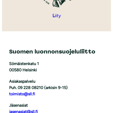
L
iity
Suomen luonnonsuojeluliitto
Sörnäistenkatu 1
00580 Helsinki
Asiakaspalvelu
Puh. 09 228 08210 (arkisin 9-15)
toimisto@sll.fi
Jäsenasiat
jasenasiat@sll.fi