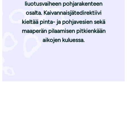
liuotusvaiheen pohjarakenteen
osalta. Kaivannaisjätedirektiivi
kieltää pinta- ja pohjavesien sekä
maaperän pilaamisen pitkienkään
aikojen kuluessa.