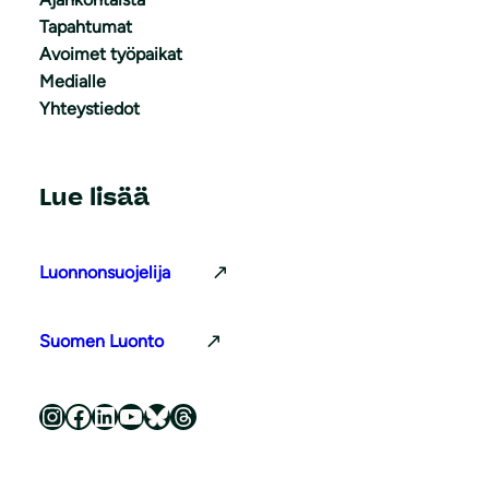
Tapahtumat
Avoimet työpaikat
Medialle
Yhteystiedot
Lue lisää
Luonnonsuojelija
Suomen Luonto
Luonnonsuojeluliitto Instagramissa
Luonnonsuojeluliitto Facebookissa
Luonnonsuojeluliitto LinkedInissä
Luonnonsuojeluliiton YouTube-kanava
Luonnonsuojeluliitto Blueskyssa
Luonnonsuojeluliitto Threadsissa