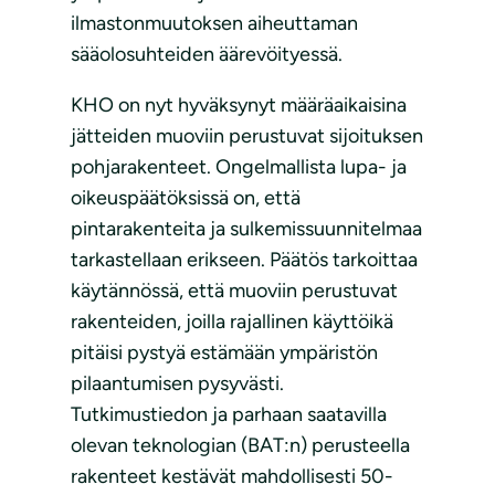
ilmastonmuutoksen aiheuttaman
sääolosuhteiden äärevöityessä.
KHO on nyt hyväksynyt määräaikaisina
jätteiden muoviin perustuvat sijoituksen
pohjarakenteet. Ongelmallista lupa- ja
oikeuspäätöksissä on, että
pintarakenteita ja sulkemissuunnitelmaa
tarkastellaan erikseen. Päätös tarkoittaa
käytännössä, että muoviin perustuvat
rakenteiden, joilla rajallinen käyttöikä
pitäisi pystyä estämään ympäristön
pilaantumisen pysyvästi.
Tutkimustiedon ja parhaan saatavilla
olevan teknologian (BAT:n) perusteella
rakenteet kestävät mahdollisesti 50-