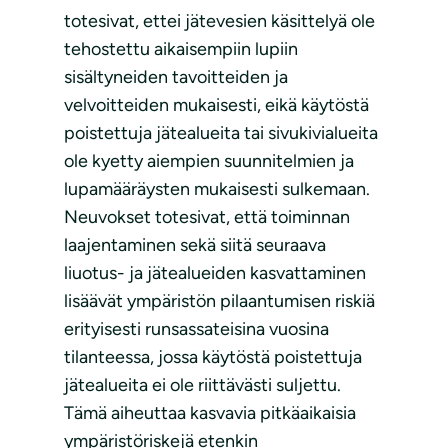
totesivat, ettei jätevesien käsittelyä ole
tehostettu aikaisempiin lupiin
sisältyneiden tavoitteiden ja
velvoitteiden mukaisesti, eikä käytöstä
poistettuja jätealueita tai sivukivialueita
ole kyetty aiempien suunnitelmien ja
lupamääräysten mukaisesti sulkemaan.
Neuvokset totesivat, että toiminnan
laajentaminen sekä siitä seuraava
liuotus- ja jätealueiden kasvattaminen
lisäävät ympäristön pilaantumisen riskiä
erityisesti runsassateisina vuosina
tilanteessa, jossa käytöstä poistettuja
jätealueita ei ole riittävästi suljettu.
Tämä aiheuttaa kasvavia pitkäaikaisia
ympäristöriskejä etenkin