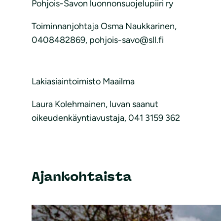
Pohjois-Savon luonnonsuojelupiiri ry
Toiminnanjohtaja Osma Naukkarinen,
0408482869, pohjois-savo@sll.fi
Lakiasiaintoimisto Maailma
Laura Kolehmainen, luvan saanut
oikeudenkäyntiavustaja, 041 3159 362
Ajankohtaista