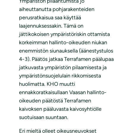
Ympäristön pilaantumista jo
aiheuttanutta pohjarakenteiden
perusratkaisua saa käyttää
laajennuksessakin. Tämä on
jättikokoisen ympäristöriskin ottamista
korkeimman hallinto-oikeuden niukan
enemmistön siunauksella (äänestystulos
4-3). Päätös jatkaa Terrafamen päälupaa
jatkuvasta ympäristön pilaamisesta ja
ympäristönsuojelulain rikkomisesta
huolimatta. KHO muutti
ennakkoratkaisullaan Vaasan hallinto-
oikeuden päätöstä Terrafamen
kaivoksen pääluvasta kaivosyhtiölle
suotuisaan suuntaan.
Eri mieltä olleet oikeusneuvokset