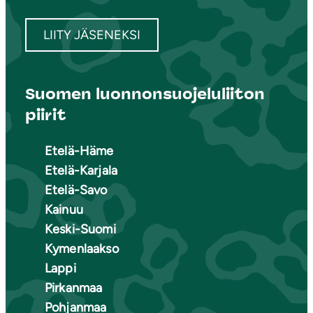
LIITY JÄSENEKSI
Suomen luonnonsuojeluliiton
piirit
Etelä-Häme
Etelä-Karjala
Etelä-Savo
Kainuu
Keski-Suomi
Kymenlaakso
Lappi
Pirkanmaa
Pohjanmaa