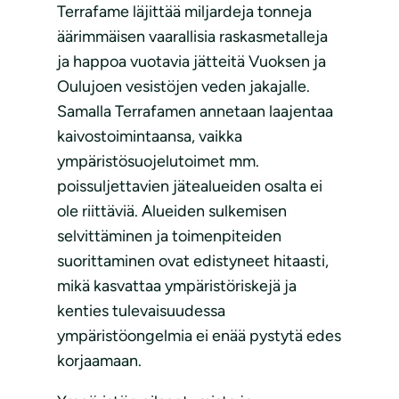
Terrafame läjittää miljardeja tonneja
äärimmäisen vaarallisia raskasmetalleja
ja happoa vuotavia jätteitä Vuoksen ja
Oulujoen vesistöjen veden jakajalle.
Samalla Terrafamen annetaan laajentaa
kaivostoimintaansa, vaikka
ympäristösuojelutoimet mm.
poissuljettavien jätealueiden osalta ei
ole riittäviä. Alueiden sulkemisen
selvittäminen ja toimenpiteiden
suorittaminen ovat edistyneet hitaasti,
mikä kasvattaa ympäristöriskejä ja
kenties tulevaisuudessa
ympäristöongelmia ei enää pystytä edes
korjaamaan.