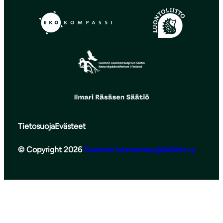
Tietosuoja
Evästeet
© Copyright 2026
Suomen luonnonsuojeluliitto ry