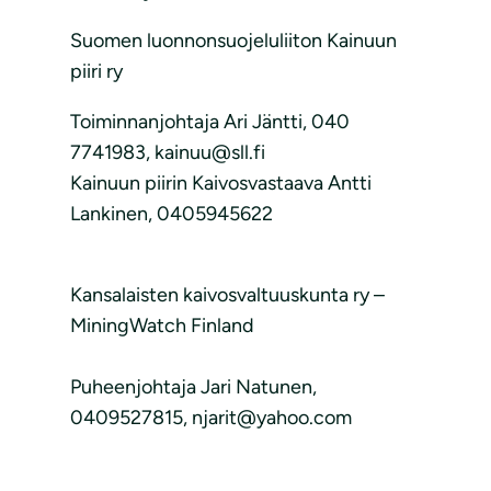
Suomen luonnonsuojeluliiton Kainuun
piiri ry
Toiminnanjohtaja Ari Jäntti, 040
7741983, kainuu@sll.fi
Kainuun piirin Kaivosvastaava Antti
Lankinen, 0405945622
Kansalaisten kaivosvaltuuskunta ry –
MiningWatch Finland
Puheenjohtaja Jari Natunen,
0409527815, njarit@yahoo.com