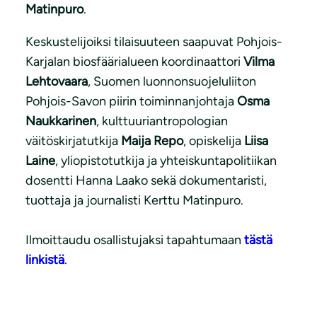
Matinpuro
.
Keskustelijoiksi tilaisuuteen saapuvat Pohjois-
Karjalan biosfäärialueen koordinaattori
Vilma
Lehtovaara
, Suomen luonnonsuojeluliiton
Pohjois-Savon piirin toiminnanjohtaja
Osma
Naukkarinen
, kulttuuriantropologian
väitöskirjatutkija
Maija Repo
, opiskelija
Liisa
Laine
, yliopistotutkija ja yhteiskuntapolitiikan
dosentti Hanna Laako sekä dokumentaristi,
tuottaja ja journalisti Kerttu Matinpuro.
Ilmoittaudu osallistujaksi tapahtumaan
tästä
linkistä
.