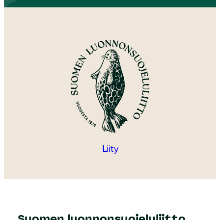
L
iity
Suomen luonnonsuojeluliitto