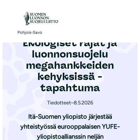
S
i
Etusivu
|
Ajankohtaista
|
Ekologiset rajat ja luonnonsuojelu megahankkeiden kehyksissä -tapahtuma
i
r
Pohjois-Savo
Ekologiset rajat ja
r
y
luonnonsuojelu
s
megahankkeiden
i
kehyksissä -
s
ä
tapahtuma
l
t
Tiedotteet
–
8.5.2026
ö
Itä-Suomen yliopisto järjestää
ö
yhteistyössä eurooppalaisen YUFE-
n
yliopistoallianssin neljän