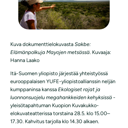
Kuva dokumenttielokuvasta
Sakbe:
Elämänpolkuja Mayojen metsässä
. Kuvaaja:
Hanna Laako
Itä-Suomen yliopisto järjestää yhteistyössä
eurooppalaisen YUFE-yliopistoallianssin neljän
kumppaninsa kanssa
Ekologiset rajat ja
luonnonsuojelu megahankkeiden kehyksissä
-
yleisötapahtuman Kuopion Kuvakukko-
elokuvateatterissa torstaina 28.5. klo 15.00–
17.30. Kahvitus tarjolla klo 14.30 alkaen.