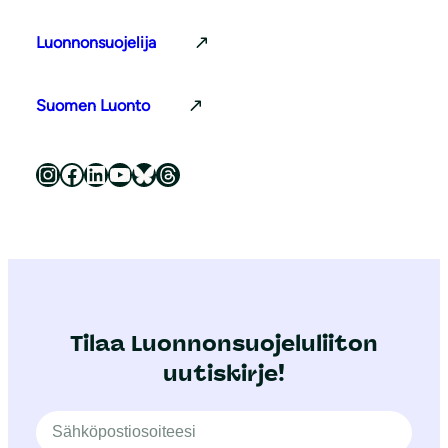
Luonnonsuojelija
Suomen Luonto
Luonnonsuojeluliitto Instagramissa
Luonnonsuojeluliitto Facebookissa
Luonnonsuojeluliitto LinkedInissä
Luonnonsuojeluliiton YouTube-kanava
Luonnonsuojeluliitto Blueskyssa
Luonnonsuojeluliitto Threadsissa
Tilaa Luonnonsuojeluliiton
uutiskirje!