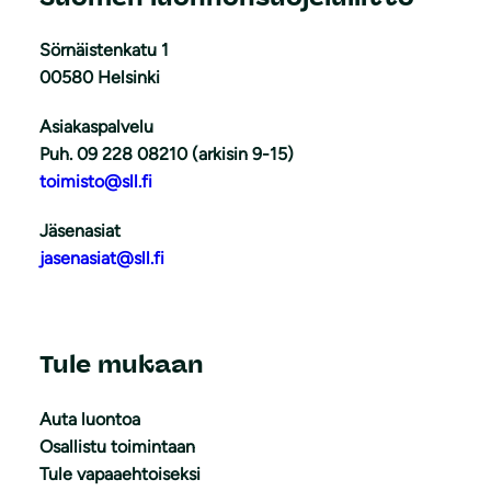
Sörnäistenkatu 1
00580 Helsinki
Asiakaspalvelu
Puh. 09 228 08210 (arkisin 9-15)
toimisto@sll.fi
Jäsenasiat
jasenasiat@sll.fi
Tule mukaan
Auta luontoa
Osallistu toimintaan
Tule vapaaehtoiseksi