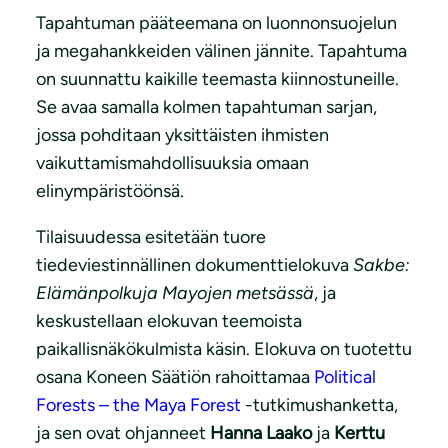
Tapahtuman pääteemana on luonnonsuojelun
ja megahankkeiden välinen jännite. Tapahtuma
on suunnattu kaikille teemasta kiinnostuneille.
Se avaa samalla kolmen tapahtuman sarjan,
jossa pohditaan yksittäisten ihmisten
vaikuttamismahdollisuuksia omaan
elinympäristöönsä.
Tilaisuudessa esitetään tuore
tiedeviestinnällinen dokumenttielokuva
Sakbe:
Elämänpolkuja Mayojen metsässä
, ja
keskustellaan elokuvan teemoista
paikallisnäkökulmista käsin. Elokuva on tuotettu
osana Koneen Säätiön rahoittamaa
Political
Forests – the Maya Forest
-tutkimushanketta,
ja sen ovat ohjanneet
Hanna Laako
ja
Kerttu