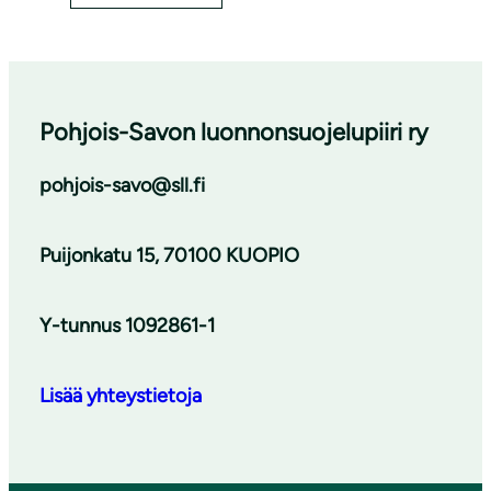
Pohjois-Savon luonnon­suojelu­piiri ry
pohjois-savo@sll.fi
Puijonkatu 15, 70100 KUOPIO
Y-tunnus 1092861-1
Lisää yhteystietoja