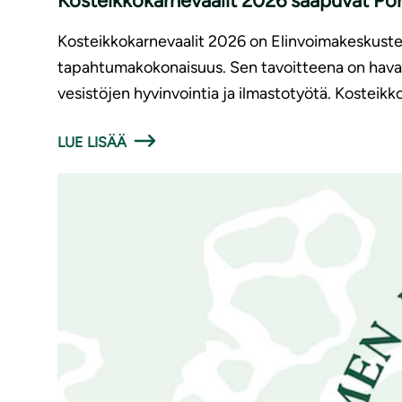
Kosteikkokarnevaalit 2026 saapuvat Po
Kosteikkokarnevaalit 2026 on Elinvoimakeskuste
tapahtumakokonaisuus. Sen tavoitteena on havai
vesistöjen hyvinvointia ja ilmastotyötä. Kosteikk
LUE LISÄÄ