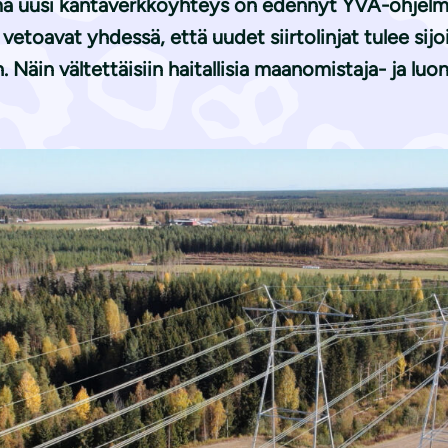
elema uusi kantaverkkoyhteys on edennyt YVA-ohjel
etoavat yhdessä, että uudet siirtolinjat tulee sijoi
. Näin vältettäisiin haitallisia maanomistaja- ja luo