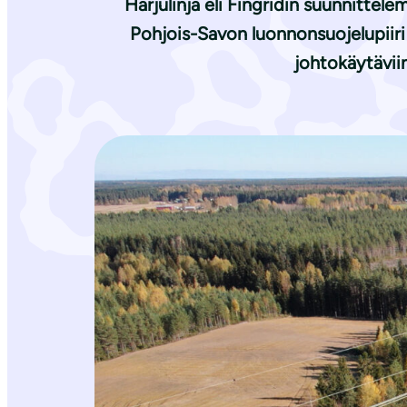
Harjulinja eli Fingridin suunnitt
Pohjois-Savon luonnonsuojelupiiri v
johtokäytäviin