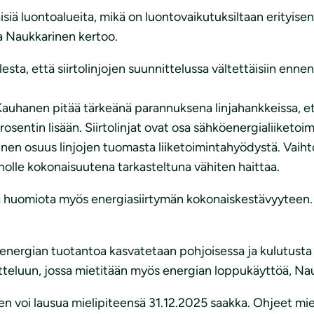
iä luontoalueita, mikä on luontovaikutuksiltaan erityisen 
a Naukkarinen kertoo.
a, että siirtolinjojen suunnittelussa vältettäisiin ennen 
auhanen pitää tärkeänä parannuksena linjahankkeissa, ett
osentin lisään. Siirtolinjat ovat osa sähköenergialiiketo
n osuus linjojen tuomasta liiketoimintahyödystä. Vaihtoe
onnolle kokonaisuutena tarkasteltuna vähiten haittaa.
ää huomiota myös energiasiirtymän kokonaiskestävyyteen.
energian tuotantoa kasvatetaan pohjoisessa ja kulutusta 
tteluun, jossa mietitään myös energian loppukäyttöä, Na
n voi lausua mielipiteensä 31.12.2025 saakka. Ohjeet mie