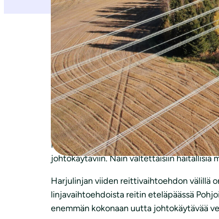
TIEDOTE
4.12.2025
Pohjois-Savon luonnonsuojelupiiri ja MTK- Po
metsäalueilta
Harjulinja eli Fingridin suunnittelema uus
Pohjois-Savo ja Pohjois-Savon luonnonsuojelup
johtokäytäviin. Näin vältettäisiin haitallisi
Harjulinjan viiden reittivaihtoehdon välillä
linjavaihtoehdoista reitin eteläpäässä Pohj
enemmän kokonaan uutta johtokäytävää verr