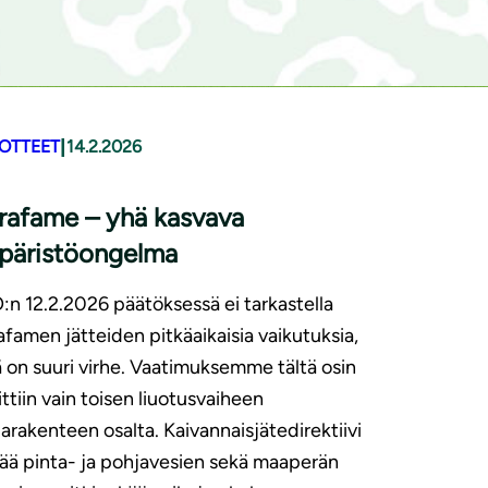
|
DOTTEET
14.2.2026
rafame – yhä kasvava
päristöongelma
n 12.2.2026 päätöksessä ei tarkastella
afamen jätteiden pitkäaikaisia vaikutuksia,
 on suuri virhe. Vaatimuksemme tältä osin
ittiin vain toisen liuotusvaiheen
arakenteen osalta. Kaivannaisjätedirektiivi
tää pinta- ja pohjavesien sekä maaperän