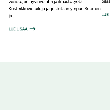
pila
vesistöjen hyvinvointia ja ilmastotyötä.
Kosteikkovierailuja järjestetään ympäri Suomen
LUE 
ja…
LUE LISÄÄ