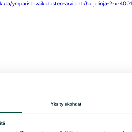
aikuta/ymparistovaikutusten-arviointi/harjulinja-2-x-40
Yksityiskohdat
itä