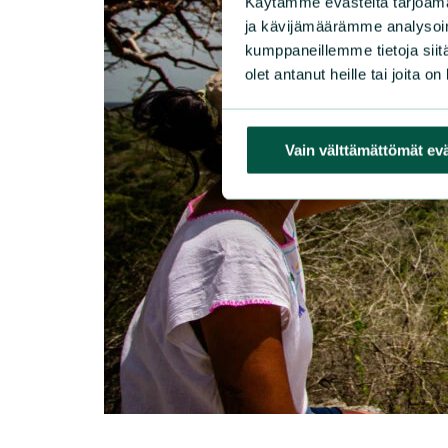
Käytämme evästeitä tarjoama
ja kävijämäärämme analysoim
kumppaneillemme tietoja siitä
olet antanut heille tai joita o
Vain välttämättömät ev