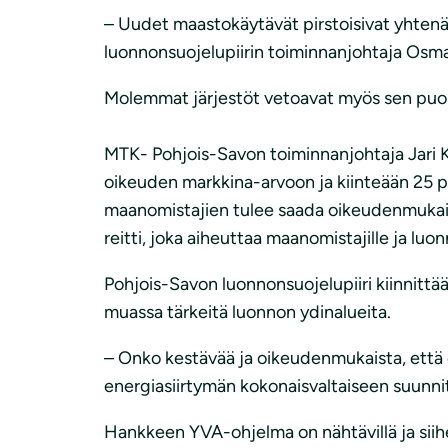
– Uudet maastokäytävät pirstoisivat yhtenäis
luonnonsuojelupiirin toiminnanjohtaja Osm
Molemmat järjestöt vetoavat myös sen puolest
MTK- Pohjois-Savon toiminnanjohtaja Jari K
oikeuden markkina-arvoon ja kiinteään 25 pr
maanomistajien tulee saada oikeudenmukaine
reitti, joka aiheuttaa maanomistajille ja lu
Pohjois-Savon luonnonsuojelupiiri kiinnitt
muassa tärkeitä luonnon ydinalueita.
– Onko kestävää ja oikeudenmukaista, että 
energiasiirtymän kokonaisvaltaiseen suunni
Hankkeen YVA-ohjelma on nähtävillä ja siihe