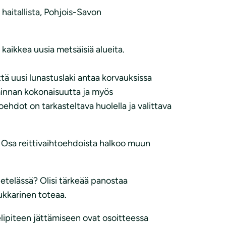
haitallista, Pohjois-Savon
kaikkea uusia metsäisiä alueita.
ä uusi lunastuslaki antaa korvauksissa
iminnan kokonaisuutta ja myös
hdot on tarkasteltava huolella ja valittava
 Osa reittivaihtoehdoista halkoo muun
etelässä? Olisi tärkeää panostaa
ukkarinen toteaa.
lipiteen jättämiseen ovat osoitteessa