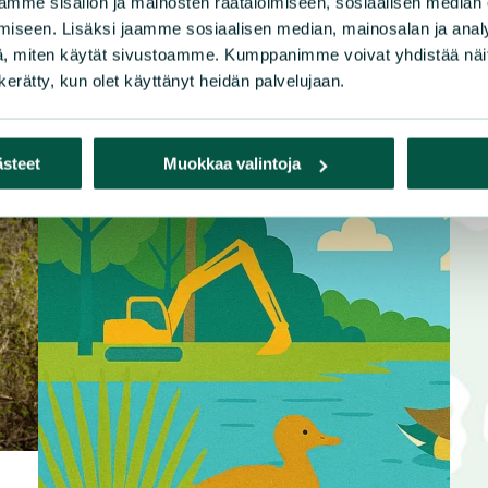
mme sisällön ja mainosten räätälöimiseen, sosiaalisen median
iseen. Lisäksi jaamme sosiaalisen median, mainosalan ja analy
, miten käytät sivustoamme. Kumppanimme voivat yhdistää näitä t
n kerätty, kun olet käyttänyt heidän palvelujaan.
ästeet
Muokkaa valintoja