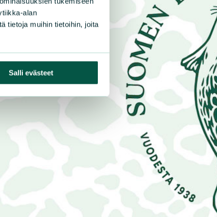
 ominaisuuksien tukemiseen
tiikka-alan
ietoja muihin tietoihin, joita
Salli evästeet