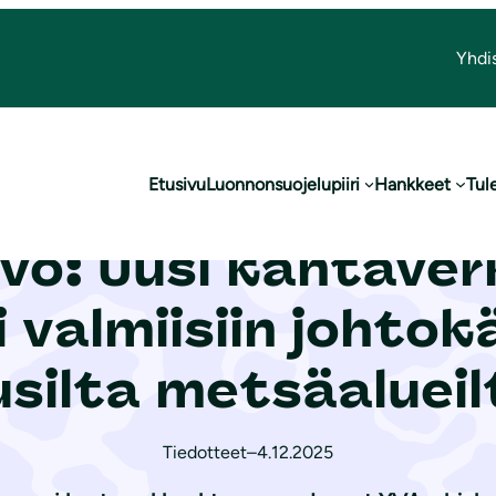
Yhdi
kkoyhteys ensisijaisesti valmiisiin johtokäytäviin, pois uusilta metsäalueilta
Etusivu
Luonnonsuojelupiiri
Hankkeet
Tul
on luonnonsuojelup
avo: Uusi kantave
i valmiisiin johtok
usilta metsäalueil
Tiedotteet
–
4.12.2025