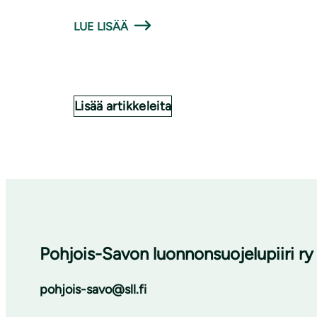
LUE LISÄÄ
Lisää artikkeleita
Pohjois-Savon luonnon­suojelu­piiri ry
pohjois-savo@sll.fi