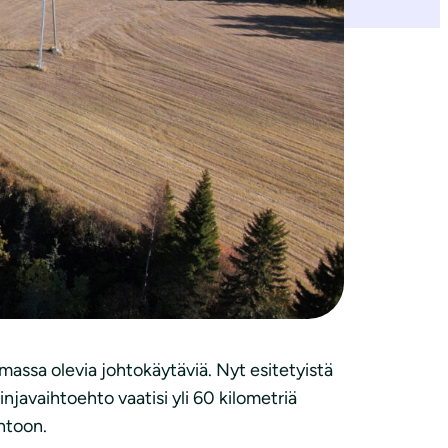
in johtokäytäviin, pois uusilta
 on edennyt YVA-ohjelmavaiheeseen. MTK-
ttaa ensisijaisesti olemassa oleviin
emassa olevia johtokäytäviä. Nyt esitetyistä
javaihtoehto vaatisi yli 60 kilometriä
htoon.