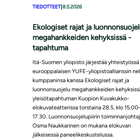
|
TIEDOTTEET
8.5.2026
Ekologiset rajat ja luonnonsuoje
megahankkeiden kehyksissä -
tapahtuma
Itä-Suomen yliopisto järjestää yhteistyössä
eurooppalaisen YUFE-yliopistoallianssin nel
kumppaninsa kanssa Ekologiset rajat ja
luonnonsuojelu megahankkeiden kehyksiss
yleisötapahtuman Kuopion Kuvakukko-
elokuvateatterissa torstaina 28.5. klo 15.00
17.30. Luonnonsuojelupiirin toiminnanjohta
Osma Naukkarinen on mukana elokuvan
jälkeisessä paneelikeskustelussa.