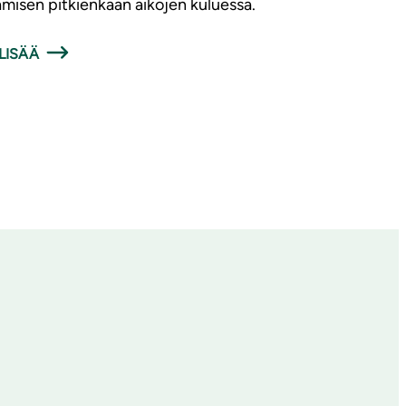
amisen pitkienkään aikojen kuluessa.
LISÄÄ