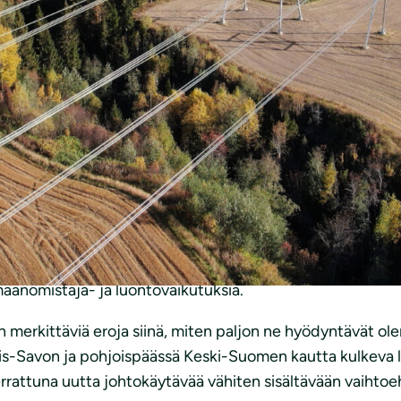
hjois-Savo: Uusi kantaverkkoyhteys ensisijaisesti valmiisi
i kantaverkkoyhteys Pyhäjärven ja Kangasniemen välille
iiri vetoavat yhdessä, että uudet siirtolinjat tulee sijoi
a maanomistaja- ja luontovaikutuksia.
 on merkittäviä eroja siinä, miten paljon ne hyödyntävät ol
ois-Savon ja pohjoispäässä Keski-Suomen kautta kulkeva lin
attuna uutta johtokäytävää vähiten sisältävään vaihtoe