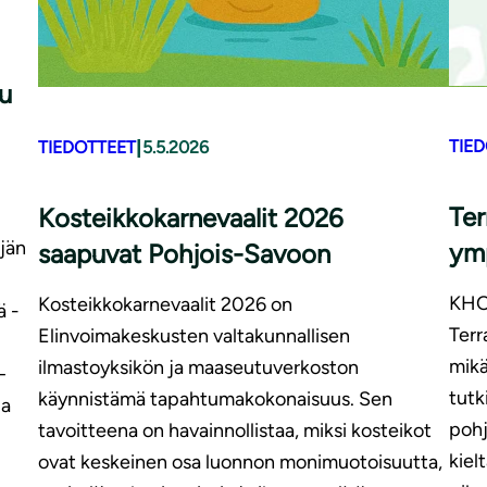
lu
|
TIE
TIEDOTTEET
5.5.2026
Ter
Kosteikkokarnevaalit 2026
jän
ym
saapuvat Pohjois-Savoon
KHO:
Kosteikkokarnevaalit 2026 on
ä -
Terr
Elinvoimakeskusten valtakunnallisen
mikä
ilmastoyksikön ja maaseutuverkoston
–
tutk
käynnistämä tapahtumakokonaisuus. Sen
ja
pohj
tavoitteena on havainnollistaa, miksi kosteikot
kiel
ovat keskeinen osa luonnon monimuotoisuutta,