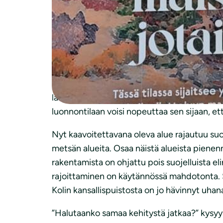
lausunnon. Kaavamuutoksen tarkoituksena on
toteutuessaan pilaa Kolin huipulta koillise
Rintasenvaaran suunnittelualue sijaitsee ko
ketjua. Kolin laelta sekä Mäkrävaaralta ava
Rintasenvaara on osa näitä näkymiä. Vaaran la
infrastruktuuri.. Rintasenvaaran kaavoittamis
laskettelurinteiden vuoksi. Rinteet ovat kui
luonnontilaan voisi nopeuttaa sen sijaan, ett
Nyt kaavoitettavana oleva alue rajautuu suoj
metsän alueita. Osaa näistä alueista pienenn
rakentamista on ohjattu pois suojelluista el
rajoittaminen on käytännössä mahdotonta. Sa
Kolin kansallispuistosta on jo hävinnyt uha
”Halutaanko samaa kehitystä jatkaa?” kysyy 