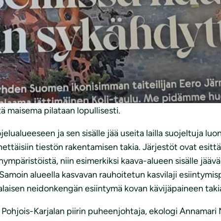
 mahdollistaa lisärakentaminen Kolin läheisyyteen Rinta
en avautuvan maiseman.
konaisuudessaan valtakunnallisesti merkittävällä maisema-
utuvat näkymät ovat moniin taideteoksiin ikuistettua Suo
kialueille on suunnitteilla matkailurakentamista, ravintola
ta rakentamiselle perustellaan sillä, että alue on maisemall
tenkin jo alkaneet metsittyä. Järjestöjen mielestä ennalli
ä maisema pilataan lopullisesti.
elualueeseen ja sen sisälle jää useita lailla suojeltuja lu
ettäisiin tiestön rakentamisen takia. Järjestöt ovat esitt
inympäristöistä, niin esimerkiksi kaava-alueen sisälle jääv
moin alueella kasvavan rauhoitetun kasvilaji esiintymispa
nalaisen neidonkengän esiintymä kovan kävijäpaineen taki
Pohjois-Karjalan piirin puheenjohtaja, ekologi Annamari M