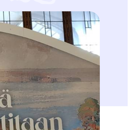
in Rintasenvaaran kaavamuutosta vastustavan