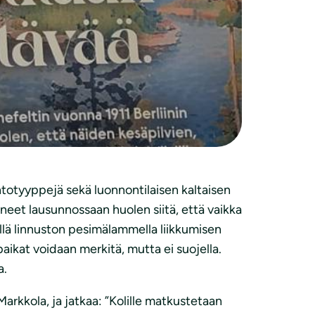
senvaaralle. Järjestöjen mielestä kaava
alueella, ja on osa Kolin alueen vaarojen
men tunnetuinta kansallismaisemaa. .
tiloja sekä niitä ylläpitävä tiestö ja muu
isesti jo pilalla siellä aiemmin sijanneiden
stamistoimilla niiden palautumista
ontotyyppejä sekä luonnontilaisen kaltaisen
äneet lausunnossaan huolen siitä, että vaikka
ällä linnuston pesimälammella liikkumisen
ikat voidaan merkitä, mutta ei suojella.
a.
arkkola, ja jatkaa: ”Kolille matkustetaan