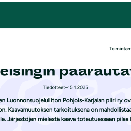
an kohta vain Helsingin päärautatieasemalla?
Toiminta
nisen Kolin kansa
elsingin pääraut
Tiedotteet
–
15.4.2025
 Luonnonsuojeluliiton Pohjois-Karjalan piiri ry o
n. Kaavamuutoksen tarkoituksena on mahdollistaa 
le. Järjestöjen mielestä kaava toteutuessaan pilaa 