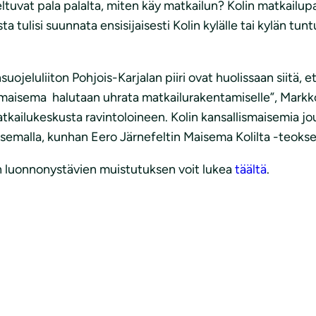
tuvat pala palalta, miten käy matkailun? Kolin matkailupa
ta tulisi suunnata ensisijaisesti Kolin kylälle tai kylän 
eluliiton Pohjois-Karjalan piiri ovat huolissaan siitä, et
ismaisema halutaan uhrata matkailurakentamiselle”, Markk
 matkailukeskusta ravintoloineen. Kolin kansallismaisemia
semalla, kunhan Eero Järnefeltin Maisema Kolilta -teokse
an luonnonystävien muistutuksen voit lukea
täältä
.