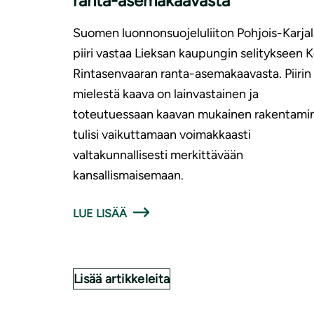
ranta-asemakaavasta
Suomen luonnonsuojeluliiton Pohjois-Karja
piiri vastaa Lieksan kaupungin selitykseen K
Rintasenvaaran ranta-asemakaavasta. Piirin
mielestä kaava on lainvastainen ja
toteutuessaan kaavan mukainen rakentami
tulisi vaikuttamaan voimakkaasti
valtakunnallisesti merkittävään
kansallismaisemaan.
LUE LISÄÄ
Lisää artikkeleita