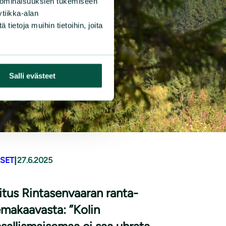
 ominaisuuksien tukemiseen
tiikka-alan
ietoja muihin tietoihin, joita
Salli evästeet
|
ISET
27.6.2025
itus Rintasenvaaran ranta-
makaavasta: ”Kolin