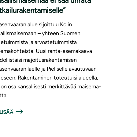
sallismaisemaa ei saa uhrata
kailurakentamiselle”
asenvaaran alue sijoittuu Kolin
sallismaisemaan – yhteen Suomen
etuimmista ja arvostetuimmista
emakohteista. Uusi ranta-asemakaava
ollistaisi majoitusrakentamisen
asenvaaran laelle ja Pieliselle avautuvaan
eeseen. Rakentaminen toteutuisi alueella,
 on osa kansallisesti merkittävää maisema-
tta.
LISÄÄ