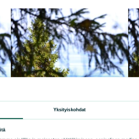
Yksityiskohdat
itä