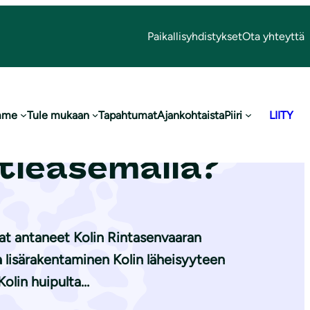
Paikallisyhdistykset
Ota yhteyttä
mme
Tule mukaan
Tapahtumat
Ajankohtaista
Piiri
LIITY
llismaiseman
atieasemalla?
vat antaneet Kolin Rintasenvaaran
lisärakentaminen Kolin läheisyyteen
Kolin huipulta…