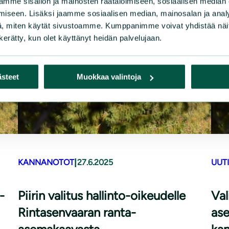
mme sisällön ja mainosten räätälöimiseen, sosiaalisen median
iseen. Lisäksi jaamme sosiaalisen median, mainosalan ja analy
, miten käytät sivustoamme. Kumppanimme voivat yhdistää näitä t
n kerätty, kun olet käyttänyt heidän palvelujaan.
ästeet
Muokkaa valintoja
|
KANNANOTOT
27.6.2025
UUT
-
Piirin valitus hallinto-oikeudelle
Val
Rintasenvaaran ranta-
ase