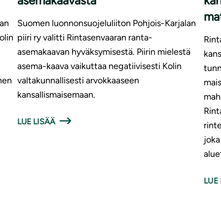
asemakaavasta
kan
mat
lan
Suomen luonnonsuojeluliiton Pohjois-Karjalan
olin
piiri ry valitti Rintasenvaaran ranta-
Rint
asemakaavan hyväksymisestä. Piirin mielestä
kan
asema-kaava vaikuttaa negatiivisesti Kolin
tunn
nen
valtakunnallisesti arvokkaaseen
mais
kansallismaisemaan.
mahd
Rint
LUE LISÄÄ
rint
joka
alue
LUE 