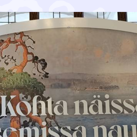
ojeluliiton Pohjois-Karjalan piiri ry ovat antaneet Kol