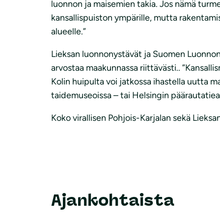
luonnon ja maisemien takia. Jos nämä turmel
kansallispuiston ympärille, mutta rakentamis
alueelle.”
Lieksan luonnonystävät ja Suomen Luonnonsuoj
arvostaa maakunnassa riittävästi.. ”Kansall
Kolin huipulta voi jatkossa ihastella uutta
taidemuseoissa – tai Helsingin päärautatiea
Koko virallisen Pohjois-Karjalan sekä Lieks
Ajankohtaista