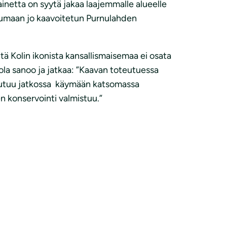
inetta on syytä jakaa laajemmalle alueelle
tuntumaan jo kaavoitetun Purnulahden
tä Kolin ikonista kansallismaisemaa ei osata
ola sanoo ja jatkaa: ”Kaavan toteutuessa
 joutuu jatkossa käymään katsomassa
n konservointi valmistuu.”