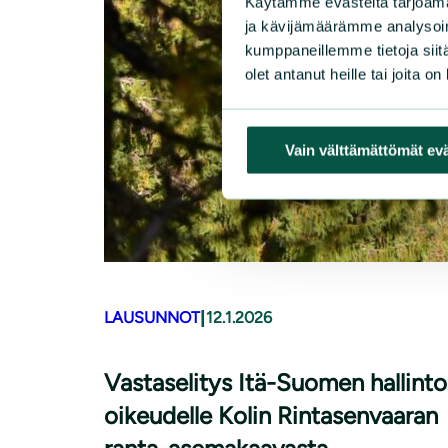
Käytämme evästeitä tarjoama
ja kävijämäärämme analysoim
kumppaneillemme tietoja siitä
olet antanut heille tai joita o
Vain välttämättömät ev
|
LAUSUNNOT
12.1.2026
Vastaselitys Itä-Suomen hallinto
oikeudelle Kolin Rintasenvaaran