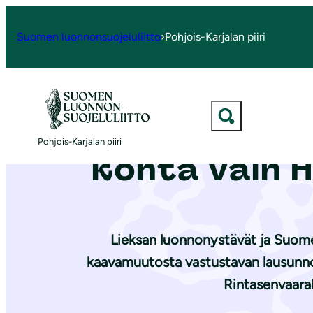
S
i
Suomen luonnonsuojeluliitto
›
Pohjois-Karjalan piiri
Etusivu
|
Ajankohtaista
|
Näkeekö ikonisen Kolin kansallismaisem
i
r
r
y
Näkeekö iko
s
Pohjois-Karjalan piiri
i
kohta vain H
s
ä
l
t
Lieksan luonnonystävät ja Suomen
ö
kaavamuutosta vastustavan lausunno
ö
Rintasenvaaral
n