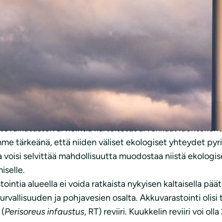
uiston osayleiskaavan ja Heinäveden järvialueiden osit
ttavan tuulivoimatuotannon lisäämisen kannatettavana os
on kuitenkin toteutettava niin, ettei se aiheuta luontoka
aan lausumme huomioimanne seuraavaa:
övaikutusten arviointia kartoitetut arvokkaat luontokoh
me tärkeänä, että niiden väliset ekologiset yhteydet py
voisi selvittää mahdollisuutta muodostaa niistä ekologis
iselle.
ointia alueella ei voida ratkaista nykyisen kaltaisella päät
vallisuuden ja pohjavesien osalta. Akkuvarastointi olisi t
 (
Perisoreus infaustus
, RT) reviiri. Kuukkelin reviiri voi o