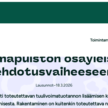
imapuiston osayleiskaavan ehdotusvaiheeseen
Toiminta
to Heinäveden Ki
imapuiston osayle
ehdotusvaiheesee
Lausunnot
–
18.3.2026
i toteutettavan tuulivoimatuotannon lisäämisen k
misesta. Rakentaminen on kuitenkin toteutettava ni