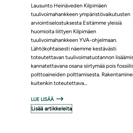
Lausunto Heinäveden Kilpimäen
tuulivoimahankkeen ympäristövaikutusten
arviointiselostuksesta Esitämme yleisiä
huomioita liittyen Kilpimäen
tuulivoimahankkeen YVA-ohjelmaan.
Lähtökohtaisesti näemme kestävästi
toteutettavan tuulivoimatuotannon lisäämi
kannatettavana osana siirtymää pois fossiili
polttoaineiden polttamisesta. Rakentamine
kuitenkin toteutettava…
LUE LISÄÄ
Lisää artikkeleita