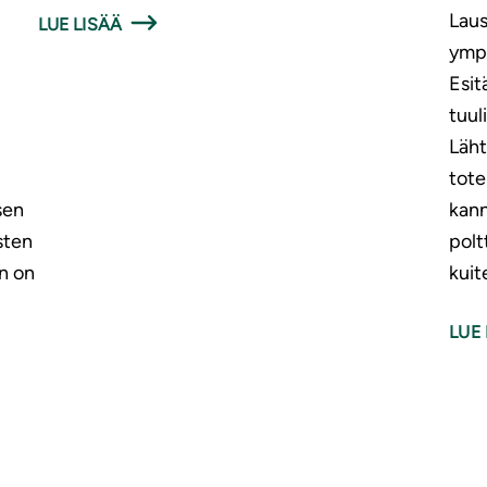
Laus
LUE LISÄÄ
ympä
Esit
tuu
Läht
tote
sen
kann
sten
polt
n on
kuit
LUE 