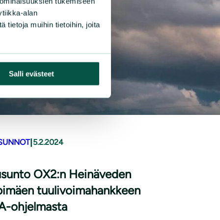
 ominaisuuksien tukemiseen
tiikka-alan
ietoja muihin tietoihin, joita
Salli evästeet
|
SUNNOT
5.2.2024
usunto OX2:n Heinäveden
pimäen tuu­li­voi­ma­hank­keen
A-ohjelmasta