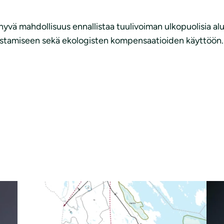
hyvä mahdollisuus ennallistaa tuulivoiman ulkopuolisia al
istamiseen sekä ekologisten kompensaatioiden käyttöön.