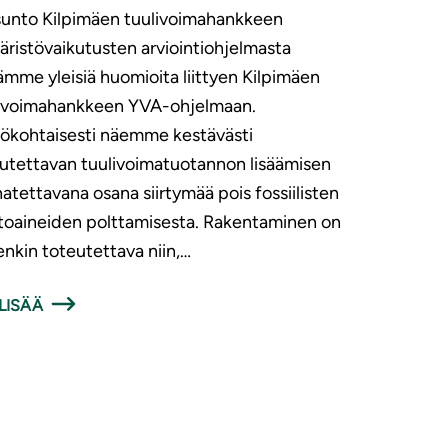
unto Kilpimäen tuulivoimahankkeen
ristövaikutusten arviointiohjelmasta
ämme yleisiä huomioita liittyen Kilpimäen
livoimahankkeen YVA-ohjelmaan.
ökohtaisesti näemme kestävästi
utettavan tuulivoimatuotannon lisäämisen
atettavana osana siirtymää pois fossiilisten
toaineiden polttamisesta. Rakentaminen on
enkin toteutettava niin,…
LISÄÄ