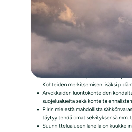
Lausunto Heinäveden Kilpimäen tuulivoimap
ehdotusvaiheeseen
Lähtökohtaisesti näemme kestävästi toteute
polttoaineiden polttamisesta. Rakentaminen 
huonontumista tai pirstaloitumista.
Kilpimäen tuulivoimapuiston osayleiskaav
Pidämme tärkeänä, että osana ympärist
Kohteiden merkitsemisen lisäksi pidäm
Arvokkaiden luontokohteiden kohdalta 
suojelualueita sekä kohteita ennalistam
Piirin mielestä mahdollista sähkönvarast
täytyy tehdä omat selvityksensä mm. tur
Suunnittelualueen lähellä on kuukkelin