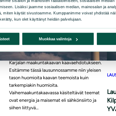
mme sisällön ja mainosten räätälöimiseen, sosiaalisen median
iseen. Lisäksi jaamme sosiaalisen median, mainosalan ja analy
|
LAUSUNNOT
5.5.2025
, miten käytät sivustoamme. Kumppanimme voivat yhdistää näitä t
n kerätty, kun olet käyttänyt heidän palvelujaan.
Piirin muistutus Pohjois-Karjalan
maakuntakaavan 2. vaiheen
ästeet
Muokkaa valintoja
kaavaehdotukseen
Kiitämme mahdollisuudesta lausua Pohjois-
Karjalan maakuntakaavan kaavaehdotukseen.
Esitämme tässä lausunnossamme niin yleisen
LAU
tason huomioita kaavan teemoista kuin
tarkempiakin huomioita.
La
Vaihemaakuntakaavassa käsiteltävät teemat
Kil
ovat energia ja maisemat eli sähkönsiirto ja
siihen liittyvä…
YV