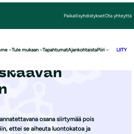
Paikallisyhdistykset
Ota yhteyttä
mme
Tule mukaan
Tapahtumat
Ajankohtaista
Piiri
LIITY
lpimäen
iskaavan
n
annatettavana osana siirtymää pois
in, ettei se aiheuta luontokatoa ja