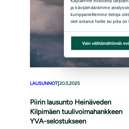
Käytämme evästeitä tarjoama
ja kävijämäärämme analysoim
kumppaneillemme tietoja siitä
olet antanut heille tai joita o
Vain välttämättömät ev
|
LAUSUNNOT
20.5.2025
Piirin lausunto Heinäveden
Kilpimäen tuulivoimahankkeen
YVA-selostukseen