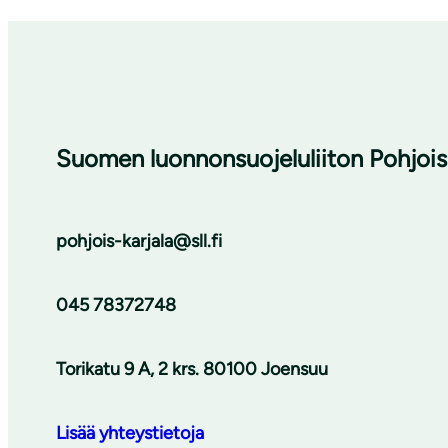
Suomen luonnonsuojeluliiton Pohjois-
pohjois-karjala@sll.fi
045 78372748
Torikatu 9 A, 2 krs. 80100 Joensuu
Lisää yhteystietoja