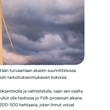
taisen rantayleiskaavan kumoamisen
ana siirtymää pois fossiilisten
toa ja paikallisten elinympäristöjen
teet huomioidaan kaavoituksessa.
ritään turvaamaan alueen suunnittelussa.
esti tarkoituksenmukaisen kokoisia
öksenteolla ja valmistelulla, vaan sen osalta
ullut olla tiedossa jo YVA-prosessin aikana.
lla 200-500 hehtaaria, joten linnut voivat