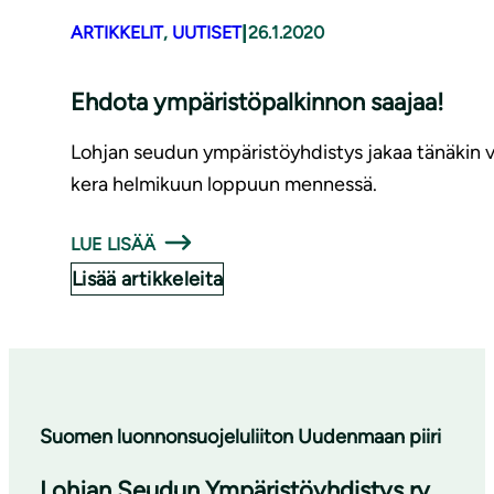
|
ARTIKKELIT
, 
UUTISET
26.1.2020
Ehdota ym­pä­ris­tö­pal­kin­non saajaa!
Lohjan seudun ympäristöyhdistys jakaa tänäkin 
kera helmikuun loppuun mennessä.
LUE LISÄÄ
Lisää artikkeleita
Suomen luonnonsuojeluliiton Uudenmaan piiri
Lohjan Seudun Ympäristöyhdistys ry