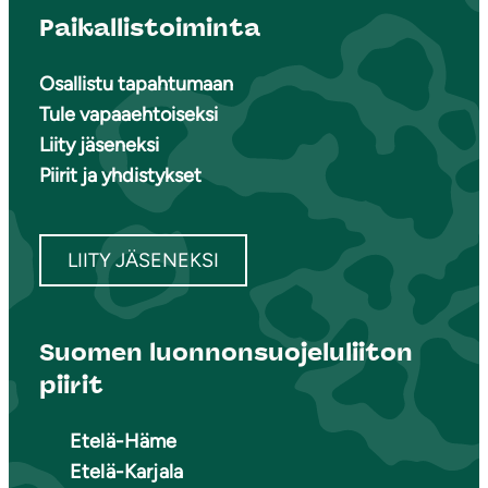
Paikallistoiminta
Osallistu tapahtumaan
Tule vapaaehtoiseksi
Liity jäseneksi
Piirit ja yhdistykset
LIITY JÄSENEKSI
Suomen luonnonsuojeluliiton
piirit
Etelä-Häme
Etelä-Karjala