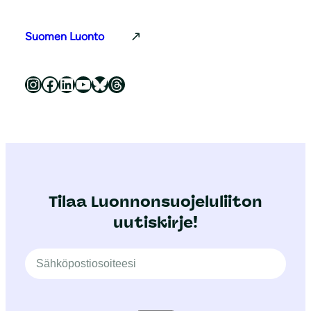
Suomen Luonto
Luonnonsuojeluliitto Instagramissa
Luonnonsuojeluliitto Facebookissa
Luonnonsuojeluliitto LinkedInissä
Luonnonsuojeluliiton YouTube-kanava
Luonnonsuojeluliitto Blueskyssa
Luonnonsuojeluliitto Threadsissa
Tilaa Luonnonsuojeluliiton
uutiskirje!