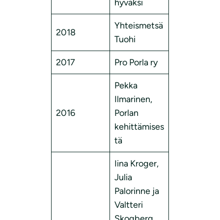
hyväksi
Yhteismetsä
2018
Tuohi
2017
Pro Porla ry
Pekka
Ilmarinen,
2016
Porlan
kehittämises
tä
Iina Kroger,
Julia
Palorinne ja
Valtteri
Skogberg,