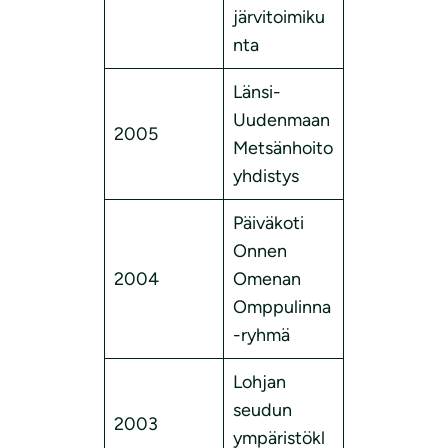
järvitoimiku
nta
Länsi-
Uudenmaan
2005
Metsänhoito
yhdistys
Päiväkoti
Onnen
2004
Omenan
Omppulinna
-ryhmä
Lohjan
seudun
2003
ympäristökl