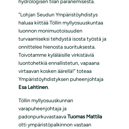
hydrologisen tilan paranemisesta.
”Lohjan Seudun Ympäristöyhdistys
haluaa kiittää Töllin myllyosuuskuntaa
luonnon monimuotoisuuden
turvaamiseksi tehdystä isosta työstä ja
onnittelee hienosta suorituksesta.
Toivotamme kyläläisille virkistäviä
luontohetkiä ennallistetun, vapaana
virtaavan kosken äärellä!” toteaa
Ympäristöyhdistyksen puheenjohtaja
Esa Lehtinen
.
Töllin myllyosuuskunnan
varapuheenjohtaja ja
padonpurkuvastaava
Tuomas Mattila
otti ympäristöpalkinnon vastaan