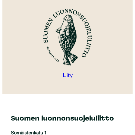
L
iity
Suomen luonnonsuojeluliitto
Sörnäistenkatu 1