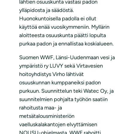
lähtien osuuskunta vastasi padon
ylläpidosta ja säädöstä.
Huonokuntoisella padolla ei ollut
käyttöä enää vuosikymmeniin. Myllärin
aloitteesta osuuskunta päätti lopulta
purkaa padon ja ennallistaa koskialueen.
Suomen WWF, Länsi-Uudenmaan vesi ja
ympäristö ry LUVY sekä Virtavesien
hoitoyhdistys Virho lähtivät
osuuskunnan kumppaneiksi padon
purkuun. Suunnittelun teki Watec Oy, ja
suunnitelmien pohjalta työhön saatiin
rahoitusta maa- ja
metsätalousministeriön
vaelluskalakantojen elvyttämisen
NOUSU-ohjelmasta. WWF rahoitti