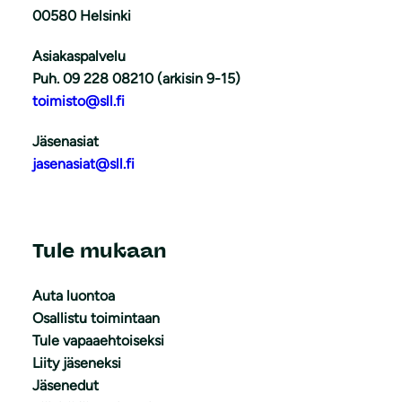
00580 Helsinki
Asiakaspalvelu
Puh. 09 228 08210 (arkisin 9-15)
toimisto@sll.fi
Jäsenasiat
jasenasiat@sll.fi
Tule mukaan
Auta luontoa
Osallistu toimintaan
Tule vapaaehtoiseksi
Liity jäseneksi
Jäsenedut