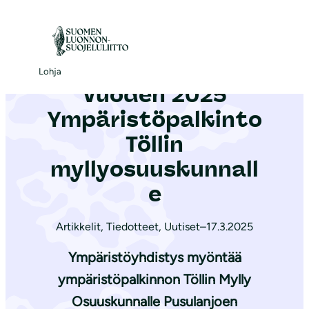
S
i
Etusivu
|
Ajankohtaista
|
Vuoden 2025 Ympäristöpalkinto Töllin myllyosuuskunnalle
i
r
Lohja
Vuoden 2025
r
y
Ympäristöpalkinto
s
Töllin
i
myllyosuuskunnall
s
ä
e
l
t
Artikkelit
,
Tiedotteet
,
Uutiset
–
17.3.2025
ö
Ympäristöyhdistys myöntää
ö
ympäristöpalkinnon Töllin Mylly
n
Osuuskunnalle Pusulanjoen