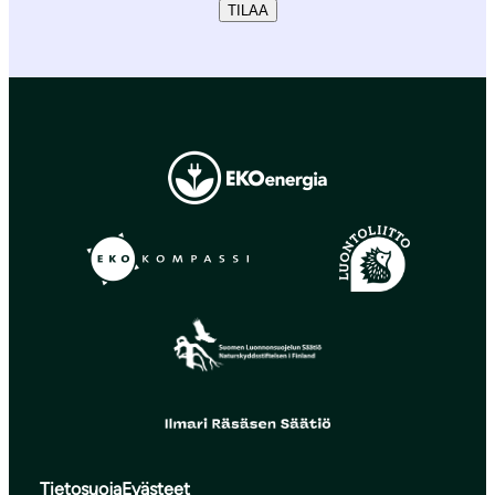
TILAA
Tietosuoja
Evästeet