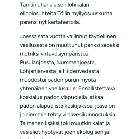
Tämän uhanalaisen lohikalan
elinolosuhteita Töllin myllyosuuskunta
paransi nyt kertaheitolla.
Joessa sata vuotta vallinnut täydellinen
vaelluseste on muuttunut pariksi sadaksi
metriksi virtavesiympäristöä.
Pusulanjoesta, Nummenjoesta,
Lohjanjärvestä ja Hiidenvedestä
muodostui padon purun myötä
yhtenäinen vaellusalue. Ennallistettava
koskialue padon yläpuolella jatkaa
padon alapuolista koskijaksoa, jossa on
jo aiemmin tehty virtavesikunnostuksia.
Taimenen lisäksi toki muutkin kalat ja
vesieliöt hyötyvät joen ekologisen ja