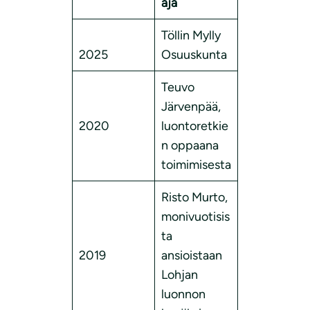
aja
Töllin Mylly
2025
Osuuskunta
Teuvo
Järvenpää,
2020
luontoretkie
n oppaana
toimimisesta
Risto Murto,
monivuotisis
ta
2019
ansioistaan
Lohjan
luonnon