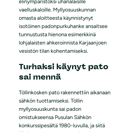
elinympäristöksi uhanalaisille
vaelluskaloille. Myllyosuuskunnan
omasta aloitteesta käynnistynyt
isotöinen padonpurkuhanke ansaitsee
tunnustusta hienona esimerkkinä
lohjalaisten ahkeroinnista Karjaanjoen
vesistön tilan kohentamiseksi.
Turhaksi käynyt pato
sai mennä
Töllinkosken pato rakennettiin aikanaan
sähkön tuottamiseksi. Töllin
myllyosuuskunta sai padon
omistukseensa Pusulan Sähkön
konkurssipesältä 1980-luvulla, ja siitä