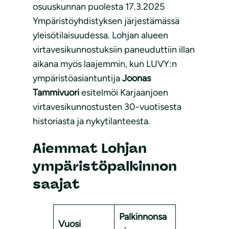
osuuskunnan puolesta 17.3.2025
Ympäristöyhdistyksen järjestämässä
yleisötilaisuudessa. Lohjan alueen
virtavesikunnostuksiin paneuduttiin illan
aikana myös laajemmin, kun LUVY:n
ympäristöasiantuntija
Joonas
Tammivuori
esitelmöi Karjaanjoen
virtavesikunnostusten 30-vuotisesta
historiasta ja nykytilanteesta.
Aiemmat Lohjan
ympäristöpalkinnon
saajat
Palkinnonsa
Vuosi