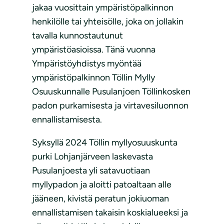
jakaa vuosittain ympäristöpalkinnon
henkilölle tai yhteisölle, joka on jollakin
tavalla kunnostautunut
ympäristöasioissa. Tänä vuonna
Ympäristöyhdistys myöntää
ympäristöpalkinnon Töllin Mylly
Osuuskunnalle Pusulanjoen Töllinkosken
padon purkamisesta ja virtavesiluonnon
ennallistamisesta.
Syksyllä 2024 Töllin myllyosuuskunta
purki Lohjanjärveen laskevasta
Pusulanjoesta yli satavuotiaan
myllypadon ja aloitti patoaltaan alle
jääneen, kivistä peratun jokiuoman
ennallistamisen takaisin koskialueeksi ja