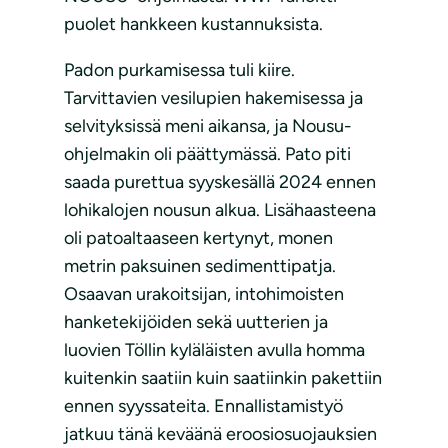
puolet hankkeen kustannuksista.
Padon purkamisessa tuli kiire.
Tarvittavien vesilupien hakemisessa ja
selvityksissä meni aikansa, ja Nousu-
ohjelmakin oli päättymässä. Pato piti
saada purettua syyskesällä 2024 ennen
lohikalojen nousun alkua. Lisähaasteena
oli patoaltaaseen kertynyt, monen
metrin paksuinen sedimenttipatja.
Osaavan urakoitsijan, intohimoisten
hanketekijöiden sekä uutterien ja
luovien Töllin kyläläisten avulla homma
kuitenkin saatiin kuin saatiinkin pakettiin
ennen syyssateita. Ennallistamistyö
jatkuu tänä keväänä eroosiosuojauksien