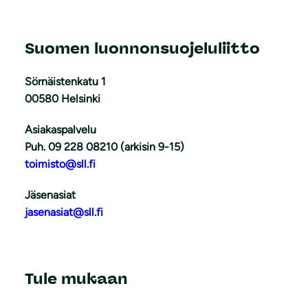
Suomen luonnonsuojeluliitto
Sörnäistenkatu 1
00580 Helsinki
Asiakaspalvelu
Puh. 09 228 08210 (arkisin 9-15)
toimisto@sll.fi
Jäsenasiat
jasenasiat@sll.fi
Tule mukaan