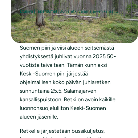
Etusivu
|
Tapahtumat
|
Juhlaretki Salamajärven kansallispuistoon
Suomen luonnonsuojeluliiton Keski-
Suomen piiri ja viisi alueen seitsemästä
yhdistyksestä juhlivat vuonna 2025 50-
vuotista taivaltaan. Tämän kunniaksi
Keski-Suomen piiri järjestää
ohjelmallisen koko päivän juhlaretken
sunnuntaina 25.5. Salamajärven
kansallispuistoon. Retki on avoin kaikille
luonnonsuojeluliiton Keski-Suomen
alueen jäsenille.
Retkelle järjestetään bussikuljetus,