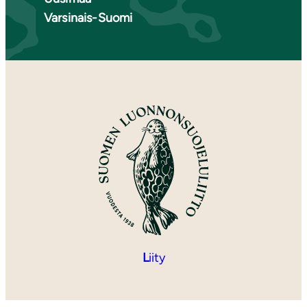
Varsinais-Suomi
L
iity