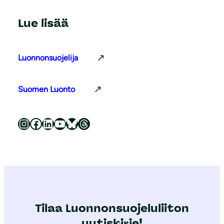
Lue lisää
Luonnonsuojelija
Suomen Luonto
Luonnonsuojeluliitto Instagramissa
Luonnonsuojeluliitto Facebookissa
Luonnonsuojeluliitto LinkedInissä
Luonnonsuojeluliiton YouTube-kanava
Luonnonsuojeluliitto Blueskyssa
Luonnonsuojeluliitto Threadsissa
Tilaa Luonnonsuojeluliiton
uutiskirje!