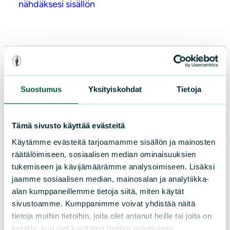
nähdäksesi sisällön
Suomen luonnonsuojeluliiton Keski-
Suostumus
Yksityiskohdat
Tietoja
Suomen piiri ry
keski-suomi@sll.fi
Tämä sivusto käyttää evästeitä
Käytämme evästeitä tarjoamamme sisällön ja mainosten
Yliopistonkatu 30C, 40100 Jyväskylä
räätälöimiseen, sosiaalisen median ominaisuuksien
tukemiseen ja kävijämäärämme analysoimiseen. Lisäksi
jaamme sosiaalisen median, mainosalan ja analytiikka-
Lisää yhteystietoja
alan kumppaneillemme tietoja siitä, miten käytät
sivustoamme. Kumppanimme voivat yhdistää näitä
tietoja muihin tietoihin, joita olet antanut heille tai joita on
Facebook
kerätty, kun olet käyttänyt heidän palvelujaan.