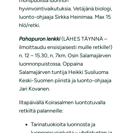
monipuolisia luonnon
hyvinvointivaikutuksia. Vetäjänä biologi,
luonto-ohjaaja Sirkka Heinimaa. Max 15
hlö/retki.
Pahapuron lenkki
(LÄHES TÄYNNÄ –
ilmoittaudu ensisijaisesti muille retkille!)
n. 12 – 15.30, n. 7km. Osin Salamajärven
luonnonpuistossa. Oppaina
Salamajärven tuntija Heikki Susiluoma
Keski-Suomen piiristä ja luonto-ohjaaja
Jari Kovanen.
Iltapäivällä Koirasalmen luontotuvalla
retkiltä palanneille:
Tarinatuokioita luonnosta ja
luonnonsuojelusta – yhdistysten ja