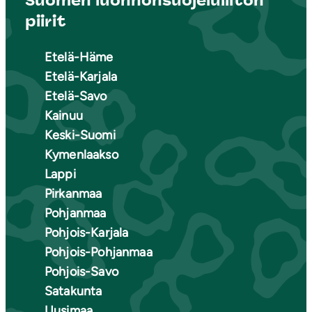
Suomen luonnonsuojeluliiton
piirit
Etelä-Häme
Etelä-Karjala
Etelä-Savo
Kainuu
Keski-Suomi
Kymenlaakso
Lappi
Pirkanmaa
Pohjanmaa
Pohjois-Karjala
Pohjois-Pohjanmaa
Pohjois-Savo
Satakunta
Uusimaa