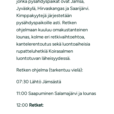
jonka pysähdyspaikat ovat Jämsä,
Jyväskylä, Hirvaskangas ja Saarijärvi.
Kimppakyytejä järjestetään
pysähdyspaikoille asti. Retken
ohjelmaan kuuluu omakustanteinen
lounas, kolme eri retkivaihtoehtoa,
kantelerentoutus sekä luontoaiheisia
rupatteluhetkiä Koirasalmen
luontotuvan läheisyydessä.
Retken ohjelma (tarkentuu vielä):
07:30 Lähtö Jämsästä
11:00 Saapuminen Salamajärvi ja lounas
12:00
Retket
: