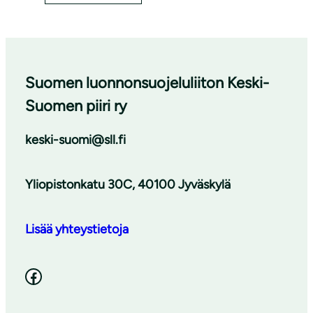
Suomen luonnonsuojeluliiton Keski-
Suomen piiri ry
keski-suomi@sll.fi
Yliopistonkatu 30C, 40100 Jyväskylä
Lisää yhteystietoja
Facebook