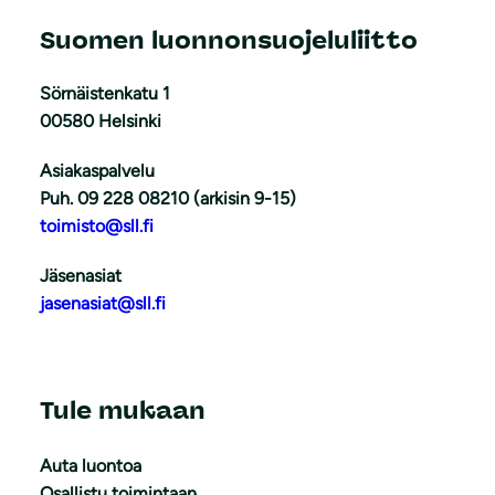
Suomen luonnonsuojeluliitto
Sörnäistenkatu 1
00580 Helsinki
Asiakaspalvelu
Puh. 09 228 08210 (arkisin 9-15)
toimisto@sll.fi
Jäsenasiat
jasenasiat@sll.fi
Tule mukaan
Auta luontoa
Osallistu toimintaan