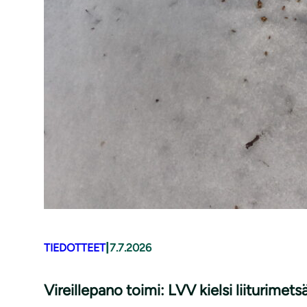
|
TIEDOTTEET
7.7.2026
Vireillepano toimi: LVV kielsi liiturim