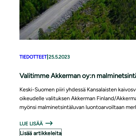
|
TIEDOTTEET
25.5.2023
Valitimme Akkerman oy:n mal­mi­net­sin­tä
Keski-Suomen piiri yhdessä Kansalaisten kaivosv
oikeudelle valituksen Akkerman Finland/Akkerma
myönsi malminetsintäluvan luontoarvoiltaan merkit
LUE LISÄÄ
Lisää artikkeleita