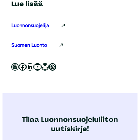
Lue lisää
Luonnonsuojelija
Suomen Luonto
Luonnonsuojeluliitto Instagramissa
Luonnonsuojeluliitto Facebookissa
Luonnonsuojeluliitto LinkedInissä
Luonnonsuojeluliiton YouTube-kanava
Luonnonsuojeluliitto Blueskyssa
Luonnonsuojeluliitto Threadsissa
Tilaa Luonnonsuojeluliiton
uutiskirje!