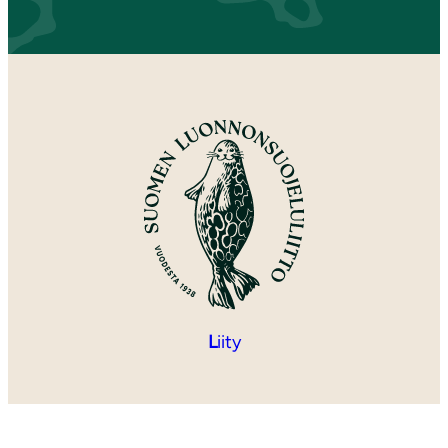
L
iity