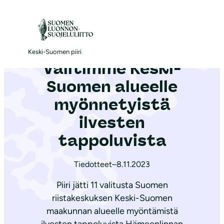
S
i
Etusivu
|
Ajankohtaista
|
Valitimme Keski-Suomen alueelle myönnetyistä ilvesten tappoluvista
i
r
Keski-Suomen piiri
Valitimme Keski-
r
y
Suomen alueelle
s
myönnetyistä
i
ilvesten
s
ä
tappoluvista
l
t
Tiedotteet
–
8.11.2023
ö
Piiri jätti 11 valitusta Suomen
ö
riistakeskuksen Keski-Suomen
n
maakunnan alueelle myöntämistä