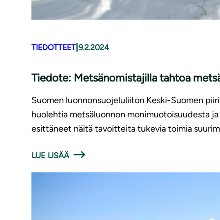
|
TIEDOTTEET
9.2.2024
Tiedote: Met­sä­no­mis­ta­jil­la tahtoa
Suomen luonnonsuojeluliiton Keski-Suomen piirin
huolehtia metsäluonnon monimuotoisuudesta ja hii
esittäneet näitä tavoitteita tukevia toimia suuri
LUE LISÄÄ