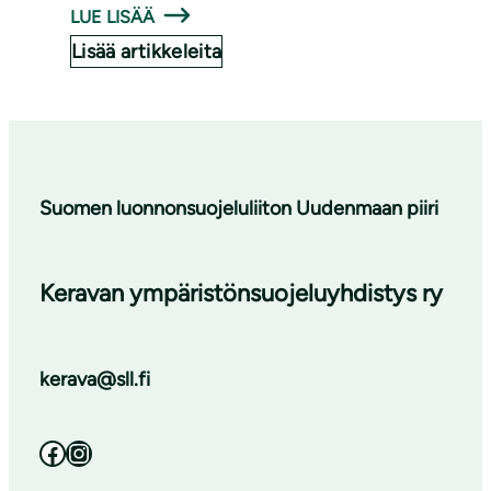
LUE LISÄÄ
Lisää artikkeleita
Suomen luonnonsuojeluliiton Uudenmaan piiri
Keravan ympäristönsuojeluyhdistys ry
kerava@sll.fi
Facebook
Instagram