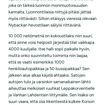
joka on tärkeä luonnon monimuotoisuuden
kannalta. Luonnontilaisia niittyjä pitäisi jättää
myös riittävästi. Silloin etäisyys vieressä olevaan
Nybackan hevostilaan säilyisi riittävänä.
10 000 neliömetriä on kokoustilaksi niin suuri,
että sinne voisi helposti järjestää tilat vaikkapa
4000 kuulijalle. Itse halli sopii paikalle hyvin,
mutta onko suunniteltu toiminta niin laajaa,
että se vaatii esimerkiksi 1000
henkilöautopaikkaa ja 50 bussipaikkaa? Sen
jälkeen alue alkaa käydä ahtaaksi. Satojen
autojen tulo ja varsinkin samanaikainen lähtö
aiheuttaa melkoiset ruuhkat Leppäkorventielle
ja Vanhan Lahdentien liittymälle. Sen lisäksi on
suuri vaara, että osa liikenteestä kulkee Korson