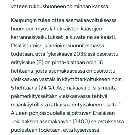
yhteen rukoushuoneen toiminnan kanssa.
Kaupungin tulee ottaa asemakaavoituksessa
huomioon myös lähekkäisten kaavojen
kerrannaisvaikutukset ja kuvata ne selkeästi.
Osallistumis- ja arviointisuunnitelmassa
todetaan, että ”yleiskaava 2035:ssä osoitettu
erityisalue (E) on pinta-alaltaan noin 16
hehtaaria, josta asemakaavassa on osoitettu
yleiskaavan vastaisiin käyttötarkoitukseen noin
5 hehtaaria (24 %). Asemakaava ei siis muuta
päämerkitykseltään yleiskaavassa tehtyä
maankäytöllistä ratkaisua erityisalueen osalta.”
Alueen pohjoispuolelle sijoittuvan Eteläisen
Jokilaakson asemakaavan (2400) selostuksessa
puolestaan todetaan, että kyseisessä