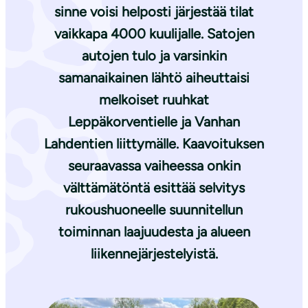
sinne voisi helposti järjestää tilat
vaikkapa 4000 kuulijalle. Satojen
autojen tulo ja varsinkin
samanaikainen lähtö aiheuttaisi
melkoiset ruuhkat
Leppäkorventielle ja Vanhan
Lahdentien liittymälle. Kaavoituksen
seuraavassa vaiheessa onkin
välttämätöntä esittää selvitys
rukoushuoneelle suunnitellun
toiminnan laajuudesta ja alueen
liikennejärjestelyistä.