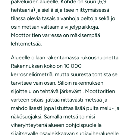
palveluiden alueelle. Kohde on suuri (6,9
hehtaaria) ja siellä sijaitsee niittymäisessä
tilassa olevia tasaisia vanhoja peltoja sekä jo
osin metsän valtaamia viljelypaikkoja.
Moottoritien varressa on mäkisempää
lehtometsää.
Alueelle ollaan rakentamassa rukoushuonetta.
Rakennuksen koko on 10 000
kerrosneliömetriä, mutta suuresta tontista se
tarvitsee vain osan. Silloin rakennuksen
sijoittelu on tehtävä järkevästi. Moottoritien
varteen pitäisi jättää riittävästi metsää ja
mahdollisesti jopa istuttaa lisää puita melu- ja
näkösuojaksi. Samalla metsä toimisi
viheryhteytenä alueen pohjoispuolella
sijaitsevalle osayleiskaavan suojaviheralueelle,