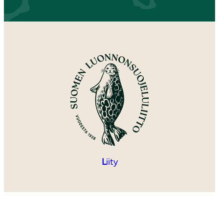
L
iity