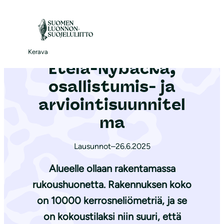
S
i
Etusivu
|
Ajankohtaista
|
Etelä-Nybacka, osallistumis- ja arviointisuunnitelma
i
r
Kerava
Etelä-Nybacka,
r
y
osallistumis- ja
s
arviointisuunnitel
i
ma
s
ä
Lausunnot
–
26.6.2025
l
t
Alueelle ollaan rakentamassa
ö
rukoushuonetta. Rakennuksen koko
ö
on 10000 kerrosneliömetriä, ja se
n
on kokoustilaksi niin suuri, että