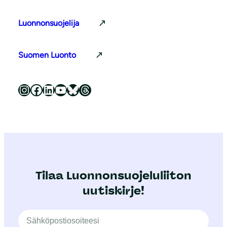
Luonnonsuojelija
Suomen Luonto
Luonnonsuojeluliitto Instagramissa
Luonnonsuojeluliitto Facebookissa
Luonnonsuojeluliitto LinkedInissä
Luonnonsuojeluliiton YouTube-kanava
Luonnonsuojeluliitto Blueskyssa
Luonnonsuojeluliitto Threadsissa
Tilaa Luonnonsuojeluliiton
uutiskirje!