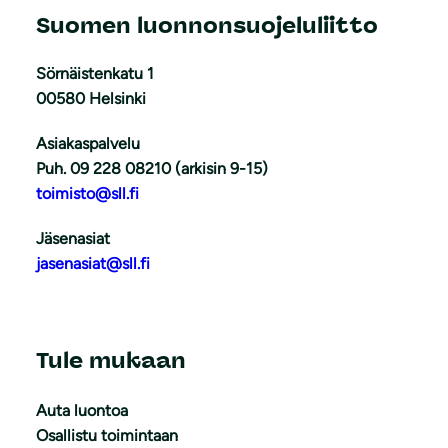
Suomen luonnonsuojeluliitto
Sörnäistenkatu 1
00580 Helsinki
Asiakaspalvelu
Puh. 09 228 08210 (arkisin 9-15)
toimisto@sll.fi
Jäsenasiat
jasenasiat@sll.fi
Tule mukaan
Auta luontoa
Osallistu toimintaan