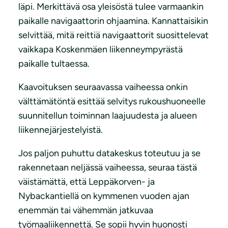
läpi. Merkittävä osa yleisöstä tulee varmaankin
paikalle navigaattorin ohjaamina. Kannattaisikin
selvittää, mitä reittiä navigaattorit suosittelevat
vaikkapa Koskenmäen liikenneympyrästä
paikalle tultaessa.
Kaavoituksen seuraavassa vaiheessa onkin
välttämätöntä esittää selvitys rukoushuoneelle
suunnitellun toiminnan laajuudesta ja alueen
liikennejärjestelyistä.
Jos paljon puhuttu datakeskus toteutuu ja se
rakennetaan neljässä vaiheessa, seuraa tästä
väistämättä, että Leppäkorven- ja
Nybackantiellä on kymmenen vuoden ajan
enemmän tai vähemmän jatkuvaa
työmaaliikennettä. Se sopii hyvin huonosti