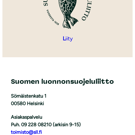
L
iity
Suomen luonnonsuojeluliitto
Sörnäistenkatu 1
00580 Helsinki
Asiakaspalvelu
Puh. 09 228 08210 (arkisin 9-15)
toimisto@sll.fi