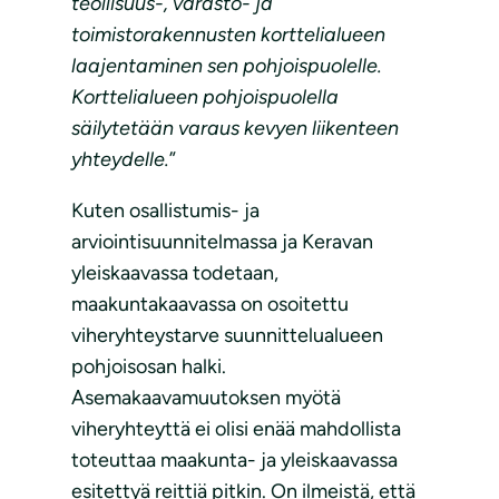
teollisuus-, varasto- ja
toimistorakennusten korttelialueen
laajentaminen sen pohjoispuolelle.
Korttelialueen pohjoispuolella
säilytetään varaus kevyen liikenteen
yhteydelle.
”
Kuten osallistumis- ja
arviointisuunnitelmassa ja Keravan
yleiskaavassa todetaan,
maakuntakaavassa on osoitettu
viheryhteystarve suunnittelualueen
pohjoisosan halki.
Asemakaavamuutoksen myötä
viheryhteyttä ei olisi enää mahdollista
toteuttaa maakunta- ja yleiskaavassa
esitettyä reittiä pitkin. On ilmeistä, että