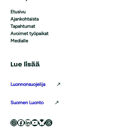
Etusivu
Ajankohtaista
Tapahtumat
Avoimet työpaikat
Medialle
Lue lisää
Luonnonsuojelija
Suomen Luonto
Luonnonsuojeluliitto Instagramissa
Luonnonsuojeluliitto Facebookissa
Luonnonsuojeluliitto LinkedInissä
Luonnonsuojeluliiton YouTube-kanava
Luonnonsuojeluliitto Blueskyssa
Luonnonsuojeluliitto Threadsissa