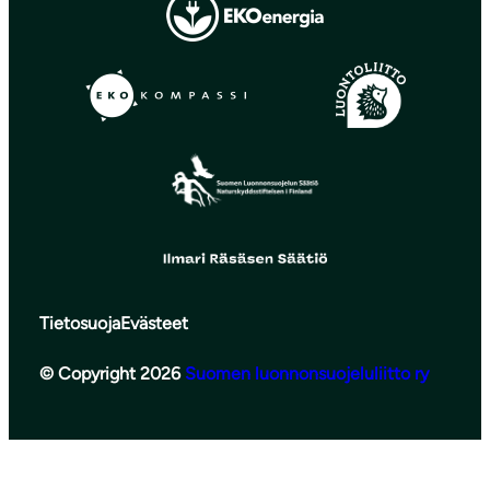
Tietosuoja
Evästeet
© Copyright 2026
Suomen luonnonsuojeluliitto ry