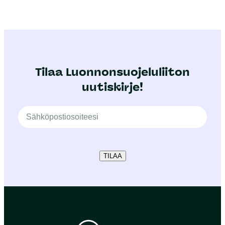
Tilaa Luonnonsuojeluliiton
uutiskirje!
TILAA