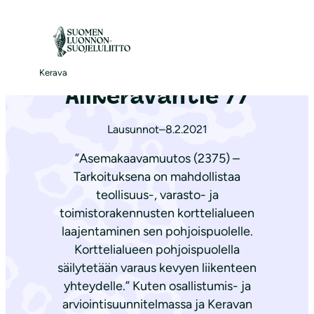
S
i
Etusivu
|
Ajankohtaista
|
Alikeravantie 77
i
r
Kerava
Alikeravantie 77
r
y
Lausunnot
–
8.2.2021
s
i
”Asemakaavamuutos (2375) –
s
Tarkoituksena on mahdollistaa
ä
teollisuus-, varasto- ja
l
toimistorakennusten korttelialueen
t
laajentaminen sen pohjoispuolelle.
Korttelialueen pohjoispuolella
ö
säilytetään varaus kevyen liikenteen
ö
yhteydelle.” Kuten osallistumis- ja
n
arviointisuunnitelmassa ja Keravan