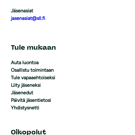
Jäsenasiat
jasenasiat@sll.fi
Tule mukaan
Auta luontoa
Osallistu toimintaan
Tule vapaaehtoiseksi
Liity jäseneksi
Jäsenedut
Päivitä jäsentietosi
Yhdistysnetti
Oikopolut