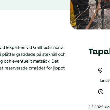
id lekparken vid Gallträsks norra
Tapa
å plättar gräddade på stekhäll och
ugg och eventuellt matsäck. Det
Det reserverade området för jippot
Linds
2.3.2025 klo