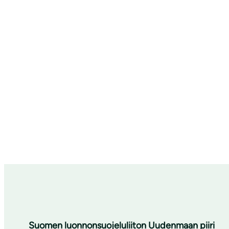
Suomen luonnonsuojeluliiton Uudenmaan piiri