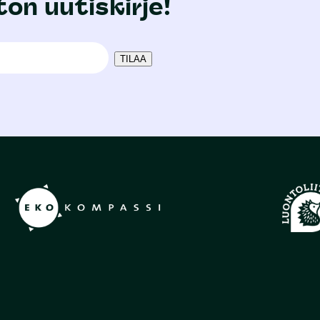
ton uutiskirje!
TILAA