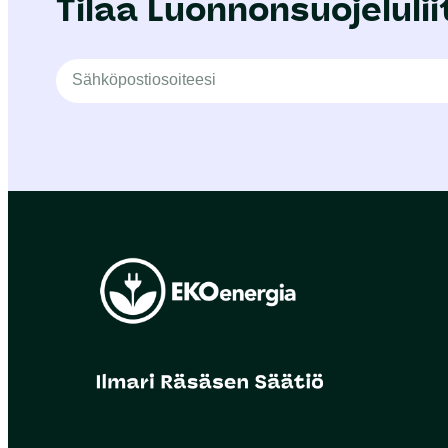
Tilaa Luonnonsuojelulii