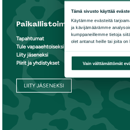
Tämä sivusto käyttää eväste
Käytämme evästeitä tarjoama
Paikallistoiminta
Suome
ja kävijämäärämme analysoim
kumppaneillemme tietoja siitä
Tapahtumat
Ete
olet antanut heille tai joita o
Tule vapaaehtoiseksi
Ete
Liity jäseneksi
Ete
Piirit ja yhdistykset
Kai
Vain välttämättömät ev
Kes
LIITY JÄSENEKSI