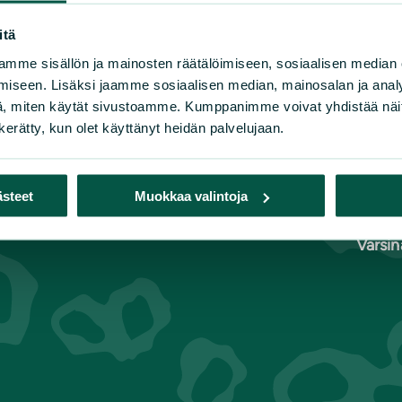
itä
mme sisällön ja mainosten räätälöimiseen, sosiaalisen median
n luonnonsuojeluliiton piirit
iseen. Lisäksi jaamme sosiaalisen median, mainosalan ja analy
, miten käytät sivustoamme. Kumppanimme voivat yhdistää näitä t
lä-Häme
Kymenlaakso
Pohjoi
n kerätty, kun olet käyttänyt heidän palvelujaan.
lä-Karjala
Lappi
Pohja
lä-Savo
Pirkanmaa
Pohjo
nuu
Pohjanmaa
Satak
ästeet
Muokkaa valintoja
ki-Suomi
Pohjois-Karjala
Uusim
Varsi