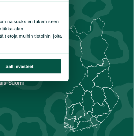
 ominaisuuksien tukemiseen
tiikka-alan
ietoja muihin tietoihin, joita
s-
nmaa
is-Savo
unta
Salli evästeet
aa
nais-Suomi