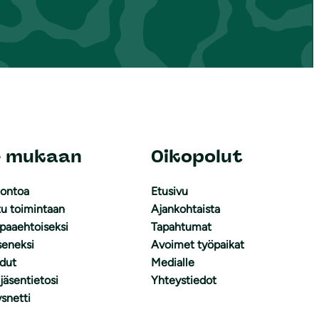
e mukaan
Oikopolut
uontoa
Etusivu
tu toimintaan
Ajankohtaista
apaaehtoiseksi
Tapahtumat
äseneksi
Avoimet työpaikat
dut
Medialle
 jäsentietosi
Yhteystiedot
snetti