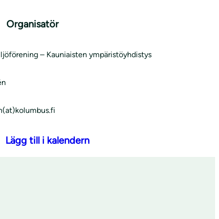
Organisatör
ljöförening – Kauniaisten ympäristöyhdistys
én
n(at)kolumbus.fi
Lägg till i kalendern