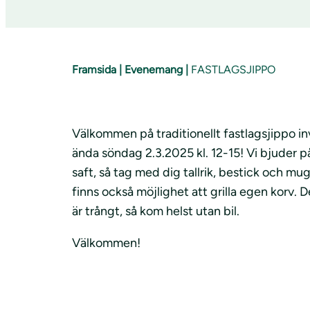
Framsida
|
Evenemang
|
FASTLAGSJIPPO
Välkommen på traditionellt fastlagsjippo inv
ända söndag 2.3.2025 kl. 12-15! Vi bjuder p
saft, så tag med dig tallrik, bestick och m
finns också möjlighet att grilla egen korv. 
är trångt, så kom helst utan bil.
Välkommen!