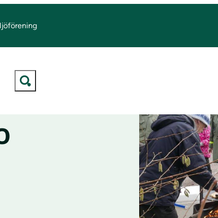
ljöförening
O