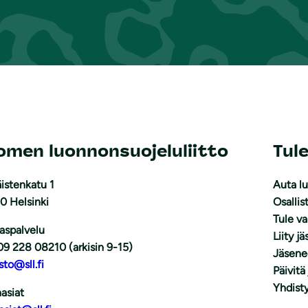
omen luonnonsuojeluliitto
Tul
istenkatu 1
Auta l
0 Helsinki
Osallis
Tule v
aspalvelu
Liity j
09 228 08210 (arkisin 9-15)
Jäsene
sto@sll.fi
Päivitä
Yhdisty
asiat