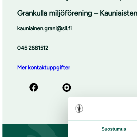
Grankulla miljöförening – Kauniaiste
kauniainen.grani@sll.fi
045 2681512
Mer kontaktuppgifter
Suostumus