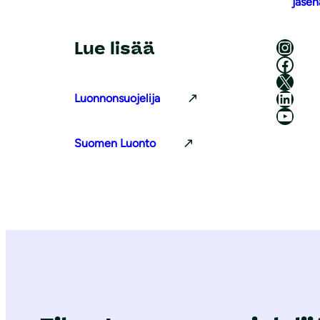
jasen
Luonnonsuojeluliitto Instagramissa
Lue lisää
Luonnonsuojeluliitto Facebookissa
Luonnonsuojeluliitto X:ssä
Luonnonsuojeluliitto LinkedInissä
Luonnonsuojelija
Luonnonsuojeluliiton YouTube-kanava
Suomen Luonto