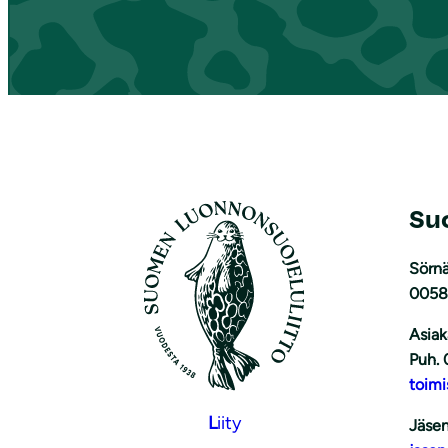
Su
Sörnä
0058
Asiak
Puh. 
toimi
L
iity
Jäsen