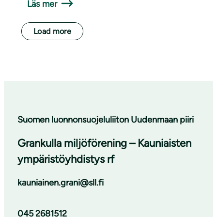
Läs mer
Load more
Suomen luonnonsuojeluliiton Uudenmaan piiri
Grankulla miljöförening – Kauniaisten
ympäristöyhdistys rf
kauniainen.grani@sll.fi
045 2681512