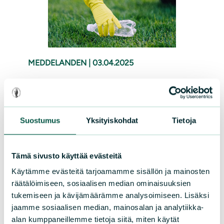
MEDDELANDEN
|
03.04.2025
Skräptalko – ett lätt sätt att
förbättra närmiljön
Suostumus
Yksityiskohdat
Tietoja
Det har blivet en årlig tradition för
Miljöföreningen ordnar skräptalko i april. I
år infaller talkot tisdag 15.4.2025 med
Tämä sivusto käyttää evästeitä
start kl. 15 och pågår fram till kl. 19.
Käytämme evästeitä tarjoamamme sisällön ja mainosten
räätälöimiseen, sosiaalisen median ominaisuuksien
Läs mer
tukemiseen ja kävijämäärämme analysoimiseen. Lisäksi
jaamme sosiaalisen median, mainosalan ja analytiikka-
alan kumppaneillemme tietoja siitä, miten käytät