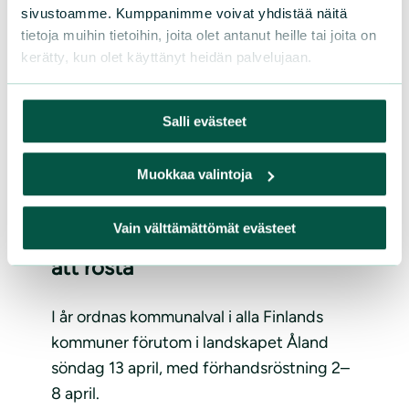
sivustoamme. Kumppanimme voivat yhdistää näitä
tietoja muihin tietoihin, joita olet antanut heille tai joita on
kerätty, kun olet käyttänyt heidän palvelujaan.
Salli evästeet
Muokkaa valintoja
NYHETER
|
18.03.2025
Vain välttämättömät evästeet
Kommunalval i vår – kom ihåg
att rösta
I år ordnas kommunalval i alla Finlands
kommuner förutom i landskapet Åland
söndag 13 april, med förhandsröstning 2–
8 april.