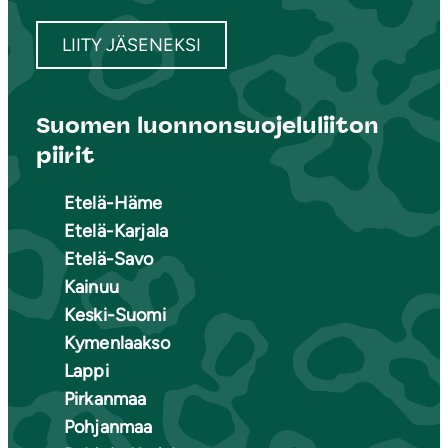
LIITY JÄSENEKSI
Suomen luonnonsuojeluliiton
piirit
Etelä-Häme
Etelä-Karjala
Etelä-Savo
Kainuu
Keski-Suomi
Kymenlaakso
Lappi
Pirkanmaa
Pohjanmaa