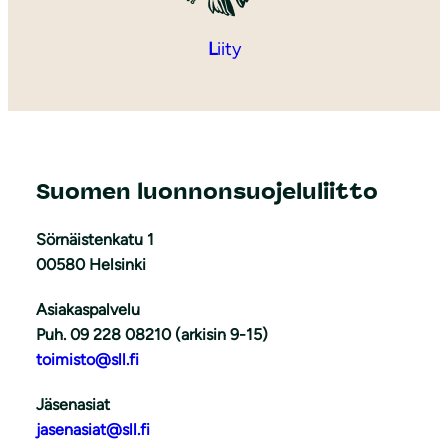
L
iity
Suomen luonnonsuojeluliitto
Sörnäistenkatu 1
00580 Helsinki
Asiakaspalvelu
Puh. 09 228 08210 (arkisin 9-15)
toimisto@sll.fi
Jäsenasiat
jasenasiat@sll.fi