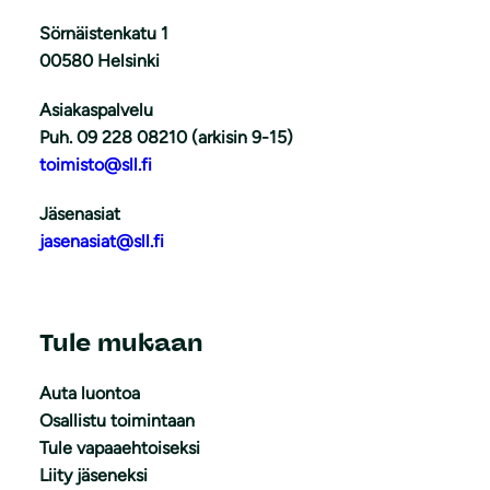
Sörnäistenkatu 1
00580 Helsinki
Asiakaspalvelu
Puh. 09 228 08210 (arkisin 9-15)
toimisto@sll.fi
Jäsenasiat
jasenasiat@sll.fi
Tule mukaan
Auta luontoa
Osallistu toimintaan
Tule vapaaehtoiseksi
Liity jäseneksi