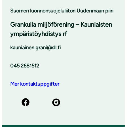
Suomen luonnonsuojeluliiton Uudenmaan piiri
Grankulla miljöförening – Kauniaisten
ympäristöyhdistys rf
kauniainen.grani@sll.fi
045 2681512
Mer kontaktuppgifter