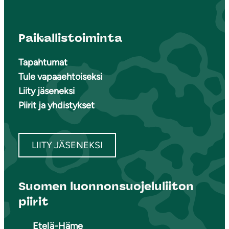
Paikallistoiminta
Tapahtumat
Tule vapaaehtoiseksi
Liity jäseneksi
Piirit ja yhdistykset
LIITY JÄSENEKSI
Suomen luonnonsuojeluliiton
piirit
Etelä-Häme