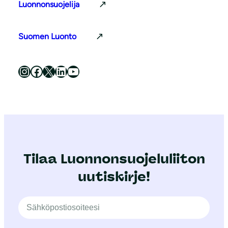
Luonnonsuojelija
Suomen Luonto
Luonnonsuojeluliitto Instagramissa
Luonnonsuojeluliitto Facebookissa
Luonnonsuojeluliitto X:ssä
Luonnonsuojeluliitto LinkedInissä
Luonnonsuojeluliiton YouTube-kanava
Tilaa Luonnonsuojeluliiton
uutiskirje!