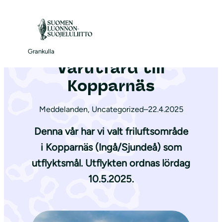
S
k
Framsida
|
Aktuellt
|
Vårutfärd till Kopparnäs
i
p
Grankulla
Vårutfärd till
t
o
Kopparnäs
c
o
Meddelanden
,
Uncategorized
–
22.4.2025
n
Denna vår har vi valt friluftsområde
t
i Kopparnäs (Ingå/Sjundeå) som
e
utflyktsmål. Utflykten ordnas lördag
n
t
10.5.2025.