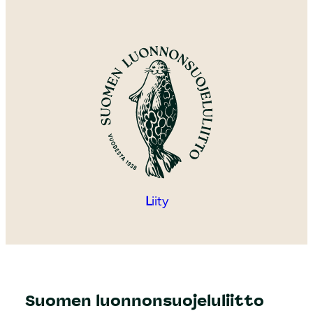
L
iity
Suomen luonnonsuojeluliitto