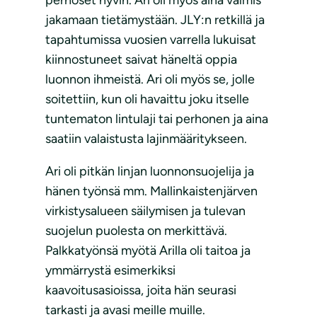
perhoset hyvin. Ari oli myös aina valmis
jakamaan tietämystään. JLY:n retkillä ja
tapahtumissa vuosien varrella lukuisat
kiinnostuneet saivat häneltä oppia
luonnon ihmeistä. Ari oli myös se, jolle
soitettiin, kun oli havaittu joku itselle
tuntematon lintulaji tai perhonen ja aina
saatiin valaistusta lajinmääritykseen.
Ari oli pitkän linjan luonnonsuojelija ja
hänen työnsä mm. Mallinkaistenjärven
virkistysalueen säilymisen ja tulevan
suojelun puolesta on merkittävä.
Palkkatyönsä myötä Arilla oli taitoa ja
ymmärrystä esimerkiksi
kaavoitusasioissa, joita hän seurasi
tarkasti ja avasi meille muille.