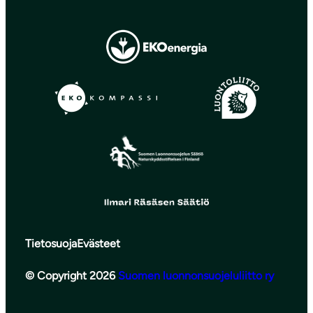
Tietosuoja
Evästeet
© Copyright 2026
Suomen luonnonsuojeluliitto ry