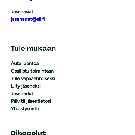
Jäsenasiat
jasenasiat@sll.fi
Tule mukaan
Auta luontoa
Osallistu toimintaan
Tule vapaaehtoiseksi
Liity jäseneksi
Jäsenedut
Päivitä jäsentietosi
Yhdistysnetti
Oikopolut