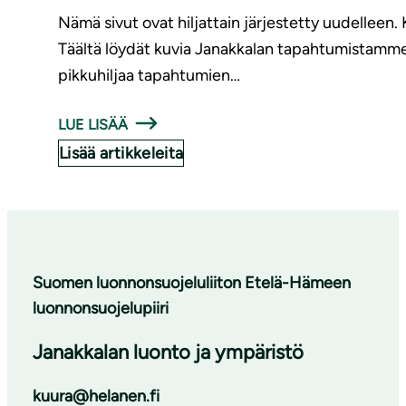
Nämä sivut ovat hiljattain järjestetty uudellee
Täältä löydät kuvia Janakkalan tapahtumistamme. T
pikkuhiljaa tapahtumien…
LUE LISÄÄ
Lisää artikkeleita
Suomen luonnonsuojeluliiton Etelä-Hämeen
luonnonsuojelupiiri
Janakkalan luonto ja ympäristö
kuura@helanen.fi