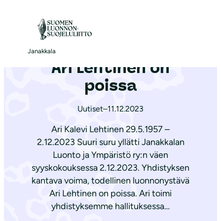
S
i
Etusivu
|
Ajankohtaista
|
Ari Lehtinen on poissa
i
r
Janakkala
Ari Lehtinen on
r
y
poissa
s
i
Uutiset
–
11.12.2023
s
Ari Kalevi Lehtinen 29.5.1957 –
ä
2.12.2023 Suuri suru yllätti Janakkalan
l
Luonto ja Ympäristö ry:n väen
t
syyskokouksessa 2.12.2023. Yhdistyksen
ö
kantava voima, todellinen luonnonystävä
ö
Ari Lehtinen on poissa. Ari toimi
n
yhdistyksemme hallituksessa…