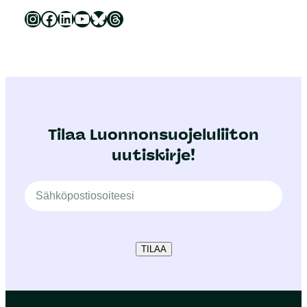
Luonnonsuojeluliitto Instagramissa
Luonnonsuojeluliitto Facebookissa
Luonnonsuojeluliitto LinkedInissä
Luonnonsuojeluliiton YouTube-kanava
Luonnonsuojeluliitto Blueskyssa
Luonnonsuojeluliitto Threadsissa
Tilaa Luonnonsuojeluliiton
uutiskirje!
TILAA