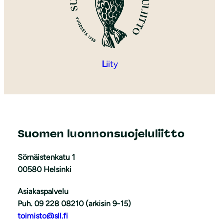
L
iity
Suomen luonnonsuojeluliitto
Sörnäistenkatu 1
00580 Helsinki
Asiakaspalvelu
Puh. 09 228 08210 (arkisin 9-15)
toimisto@sll.fi