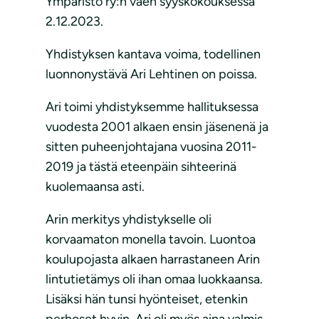
Ympäristö ry:n väen syyskokouksessa
2.12.2023.
Yhdistyksen kantava voima, todellinen
luonnonystävä Ari Lehtinen on poissa.
Ari toimi yhdistyksemme hallituksessa
vuodesta 2001 alkaen ensin jäsenenä ja
sitten puheenjohtajana vuosina 2011-
2019 ja tästä eteenpäin sihteerinä
kuolemaansa asti.
Arin merkitys yhdistykselle oli
korvaamaton monella tavoin. Luontoa
koulupojasta alkaen harrastaneen Arin
lintutietämys oli ihan omaa luokkaansa.
Lisäksi hän tunsi hyönteiset, etenkin