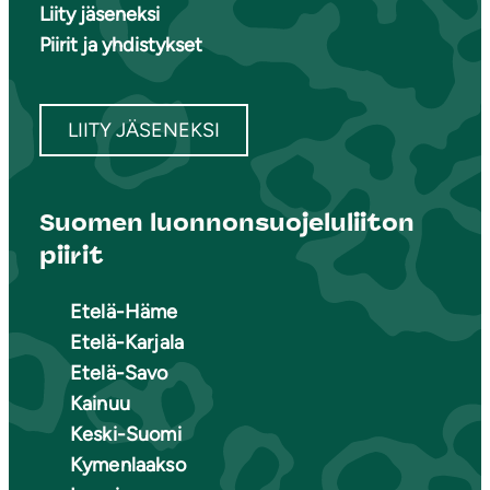
Liity jäseneksi
Piirit ja yhdistykset
LIITY JÄSENEKSI
Suomen luonnonsuojeluliiton
piirit
Etelä-Häme
Etelä-Karjala
Etelä-Savo
Kainuu
Keski-Suomi
Kymenlaakso